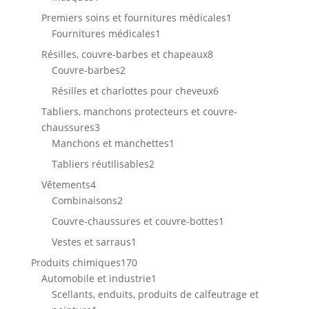
produit
1
Premiers soins et fournitures médicales
1
1
produit
Fournitures médicales
1
produit
8
Résilles, couvre-barbes et chapeaux
8
2
produits
Couvre-barbes
2
produits
6
Résilles et charlottes pour cheveux
6
produits
Tabliers, manchons protecteurs et couvre-
3
chaussures
3
produits
1
Manchons et manchettes
1
produit
2
Tabliers réutilisables
2
produits
4
Vêtements
4
produits
2
Combinaisons
2
produits
1
Couvre-chaussures et couvre-bottes
1
produit
1
Vestes et sarraus
1
produit
170
Produits chimiques
170
produits
1
Automobile et industrie
1
produit
Scellants, enduits, produits de calfeutrage et