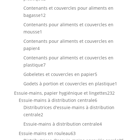
produits
Contenants et couvercles pour aliments en
12
bagasse
12
produits
Contenants pour aliments et couvercles en
1
mousse
1
produit
Contenants pour aliments et couvercles en
4
papier
4
produits
Contenants pour aliments et couvercles en
7
plastique
7
produits
5
Gobeletes et couvercles en papier
5
produits
1
Godets à portion et couvercles en plastique
1
produit
232
Essuie-mains, papier hygiénique et lingettes
232
6
produits
Essuie-mains à distribution centrale
6
produits
Distributrices d'essuie-mains à distribution
2
centrale
2
produits
4
Essuie-mains à distribution centrale
4
produits
63
Essuie-mains en rouleau
63