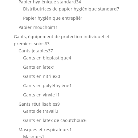
34
Papier hygiénique standard
34
produits
7
Distributrices de papier hygiénique standard
7
produits
1
Papier hygiénique entreplié
1
produit
11
Papier-mouchoir
11
produits
Gants, équipement de protection individuel et
63
premiers soins
63
produits
37
Gants jetables
37
produits
4
Gants en bioplastique
4
produits
1
Gants en latex
1
produit
20
Gants en nitrile
20
produits
1
Gants en polyéthylène
1
produit
11
Gants en vinyle
11
produits
9
Gants réutilisables
9
3
produits
Gants de travail
3
produits
6
Gants en latex de caoutchouc
6
produits
1
Masques et respirateurs
1
1
produit
Masques
1