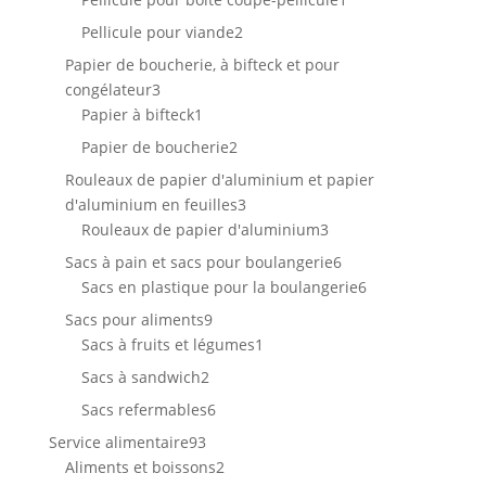
produit
2
Pellicule pour viande
2
produits
Papier de boucherie, à bifteck et pour
3
congélateur
3
produits
1
Papier à bifteck
1
produit
2
Papier de boucherie
2
produits
Rouleaux de papier d'aluminium et papier
3
d'aluminium en feuilles
3
produits
3
Rouleaux de papier d'aluminium
3
produits
6
Sacs à pain et sacs pour boulangerie
6
produits
6
Sacs en plastique pour la boulangerie
6
produits
9
Sacs pour aliments
9
produits
1
Sacs à fruits et légumes
1
produit
2
Sacs à sandwich
2
produits
6
Sacs refermables
6
produits
93
Service alimentaire
93
produits
2
Aliments et boissons
2