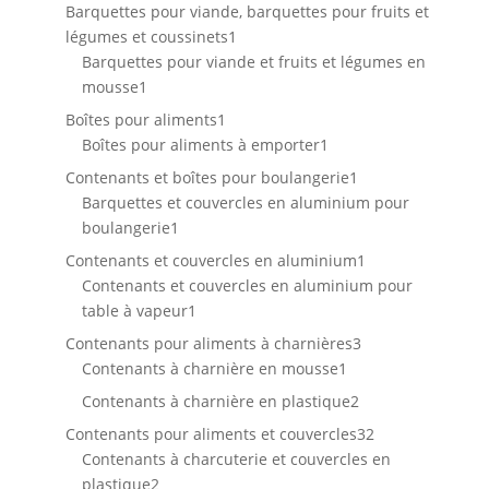
produits
Barquettes pour viande, barquettes pour fruits et
1
légumes et coussinets
1
produit
Barquettes pour viande et fruits et légumes en
1
mousse
1
produit
1
Boîtes pour aliments
1
produit
1
Boîtes pour aliments à emporter
1
produit
1
Contenants et boîtes pour boulangerie
1
produit
Barquettes et couvercles en aluminium pour
1
boulangerie
1
produit
1
Contenants et couvercles en aluminium
1
produit
Contenants et couvercles en aluminium pour
1
table à vapeur
1
produit
3
Contenants pour aliments à charnières
3
1
produits
Contenants à charnière en mousse
1
produit
2
Contenants à charnière en plastique
2
produits
32
Contenants pour aliments et couvercles
32
produits
Contenants à charcuterie et couvercles en
2
plastique
2