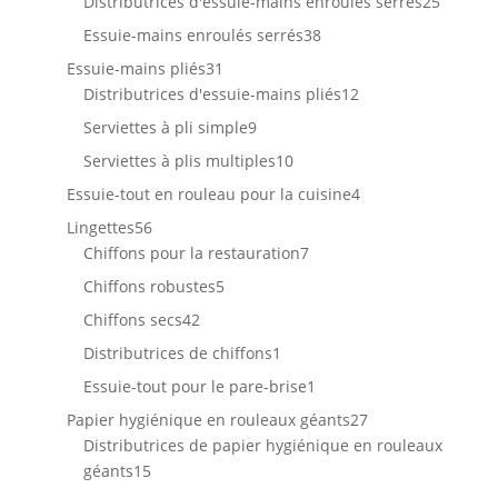
produits
25
Distributrices d'essuie-mains enroulés serrés
25
produit
38
Essuie-mains enroulés serrés
38
produits
31
Essuie-mains pliés
31
produits
12
Distributrices d'essuie-mains pliés
12
produits
9
Serviettes à pli simple
9
produits
10
Serviettes à plis multiples
10
produits
4
Essuie-tout en rouleau pour la cuisine
4
produits
56
Lingettes
56
produits
7
Chiffons pour la restauration
7
produits
5
Chiffons robustes
5
produits
42
Chiffons secs
42
produits
1
Distributrices de chiffons
1
produit
1
Essuie-tout pour le pare-brise
1
produit
27
Papier hygiénique en rouleaux géants
27
produits
Distributrices de papier hygiénique en rouleaux
15
géants
15
produits