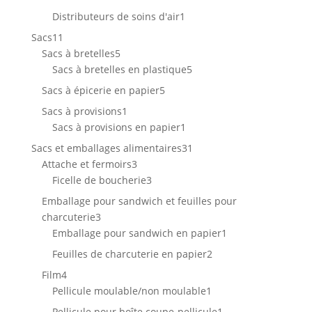
produits
1
Distributeurs de soins d'air
1
produit
11
Sacs
11
produits
5
Sacs à bretelles
5
produits
5
Sacs à bretelles en plastique
5
produits
5
Sacs à épicerie en papier
5
produits
1
Sacs à provisions
1
produit
1
Sacs à provisions en papier
1
produit
31
Sacs et emballages alimentaires
31
3
produits
Attache et fermoirs
3
produits
3
Ficelle de boucherie
3
produits
Emballage pour sandwich et feuilles pour
3
charcuterie
3
produits
1
Emballage pour sandwich en papier
1
produit
2
Feuilles de charcuterie en papier
2
produits
4
Film
4
produits
1
Pellicule moulable/non moulable
1
produit
1
Pellicule pour boîte coupe-pellicule
1