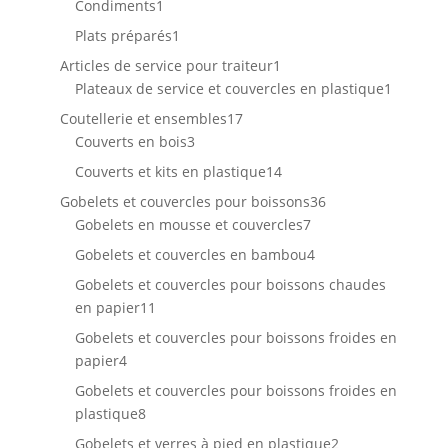
1
produits
Condiments
1
produit
1
Plats préparés
1
produit
1
Articles de service pour traiteur
1
produit
1
Plateaux de service et couvercles en plastique
1
produit
17
Coutellerie et ensembles
17
3
produits
Couverts en bois
3
produits
14
Couverts et kits en plastique
14
produits
36
Gobelets et couvercles pour boissons
36
7
produits
Gobelets en mousse et couvercles
7
produits
4
Gobelets et couvercles en bambou
4
produits
Gobelets et couvercles pour boissons chaudes
11
en papier
11
produits
Gobelets et couvercles pour boissons froides en
4
papier
4
produits
Gobelets et couvercles pour boissons froides en
8
plastique
8
produits
2
Gobelets et verres à pied en plastique
2