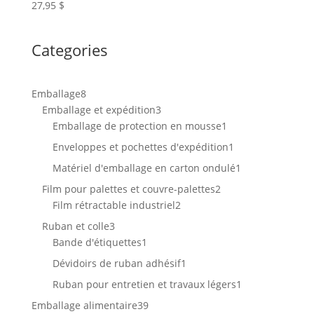
27,95
$
Categories
8
Emballage
8
produits
3
Emballage et expédition
3
produits
1
Emballage de protection en mousse
1
produit
1
Enveloppes et pochettes d'expédition
1
produit
1
Matériel d'emballage en carton ondulé
1
produit
2
Film pour palettes et couvre-palettes
2
2
produits
Film rétractable industriel
2
produits
3
Ruban et colle
3
produits
1
Bande d'étiquettes
1
produit
1
Dévidoirs de ruban adhésif
1
produit
1
Ruban pour entretien et travaux légers
1
produit
39
Emballage alimentaire
39