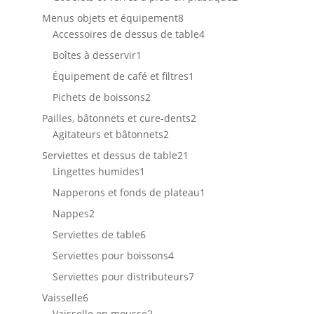
produits
8
Menus objets et équipement
8
produits
4
Accessoires de dessus de table
4
produits
1
Boîtes à desservir
1
produit
1
Équipement de café et filtres
1
produit
2
Pichets de boissons
2
produits
2
Pailles, bâtonnets et cure-dents
2
2
produits
Agitateurs et bâtonnets
2
produits
21
Serviettes et dessus de table
21
1
produits
Lingettes humides
1
produit
1
Napperons et fonds de plateau
1
produit
2
Nappes
2
produits
6
Serviettes de table
6
produits
4
Serviettes pour boissons
4
produits
7
Serviettes pour distributeurs
7
produits
6
Vaisselle
6
produits
2
Vaisselle en mousse
2