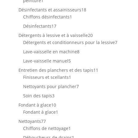
1
peinture
1
produit
18
Désinfectants et assainisseurs
18
1
produits
Chiffons désinfectants
1
produit
17
Désinfectants
17
produits
20
Détergents à lessive et à vaisselle
20
produits
7
Détergents et conditionneurs pour la lessive
7
produits
8
Lave-vaisselle en machine
8
produits
5
Lave-vaisselle manuel
5
produits
11
Entretien des planchers et des tapis
11
1
produits
Finisseurs et scellants
1
produit
7
Nettoyants pour plancher
7
produits
3
Soin des tapis
3
produits
10
Fondant à glace
10
produits
1
Fondant à glace
1
produit
77
Nettoyants
77
produits
1
Chiffons de nettoyage
1
produit
1
Déboucheurs de drains
1