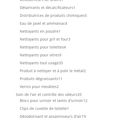
produit
1
Détartrants et décalcificateurs
1
produit
5
Distributrices de produits chimiques
5
produits
4
Eau de Javel et ammoniac
4
produits
1
Nettoyants en poudre
1
produit
3
Nettoyants pour gril et four
3
produits
4
Nettoyants pour toilettes
4
produits
9
Nettoyants pour vitres
9
produits
33
Nettoyants tout usage
33
produits
2
Produit à nettoyer et à polir le métal
2
produits
11
Produits dégraissants
11
produits
2
Vernis pour meubles
2
produits
33
Soin de l'air et contrôle des odeurs
33
produits
12
Blocs pour urinoir et tamis d'urinoir
12
produits
1
Clips de cuvette de toilette
1
produit
19
Désodorisant et assainisseurs d'air
19