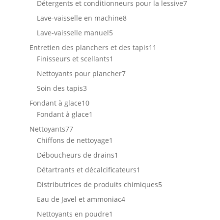
produits
7
Détergents et conditionneurs pour la lessive
7
produits
8
Lave-vaisselle en machine
8
produits
5
Lave-vaisselle manuel
5
produits
11
Entretien des planchers et des tapis
11
1
produits
Finisseurs et scellants
1
produit
7
Nettoyants pour plancher
7
produits
3
Soin des tapis
3
produits
10
Fondant à glace
10
produits
1
Fondant à glace
1
produit
77
Nettoyants
77
produits
1
Chiffons de nettoyage
1
produit
1
Déboucheurs de drains
1
produit
1
Détartrants et décalcificateurs
1
produit
5
Distributrices de produits chimiques
5
produits
4
Eau de Javel et ammoniac
4
produits
1
Nettoyants en poudre
1