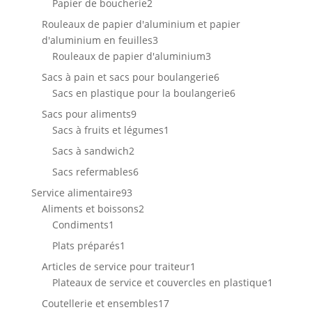
2
Papier de boucherie
2
produits
Rouleaux de papier d'aluminium et papier
3
d'aluminium en feuilles
3
produits
3
Rouleaux de papier d'aluminium
3
produits
6
Sacs à pain et sacs pour boulangerie
6
produits
6
Sacs en plastique pour la boulangerie
6
produits
9
Sacs pour aliments
9
produits
1
Sacs à fruits et légumes
1
produit
2
Sacs à sandwich
2
produits
6
Sacs refermables
6
produits
93
Service alimentaire
93
produits
2
Aliments et boissons
2
1
produits
Condiments
1
produit
1
Plats préparés
1
produit
1
Articles de service pour traiteur
1
produit
1
Plateaux de service et couvercles en plastique
1
produit
17
Coutellerie et ensembles
17