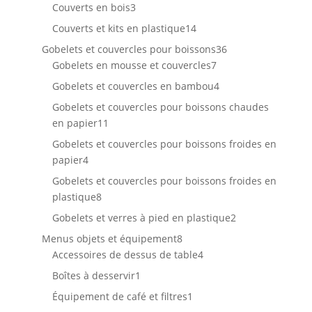
3
produits
Couverts en bois
3
produits
14
Couverts et kits en plastique
14
produits
36
Gobelets et couvercles pour boissons
36
7
produits
Gobelets en mousse et couvercles
7
produits
4
Gobelets et couvercles en bambou
4
produits
Gobelets et couvercles pour boissons chaudes
11
en papier
11
produits
Gobelets et couvercles pour boissons froides en
4
papier
4
produits
Gobelets et couvercles pour boissons froides en
8
plastique
8
produits
2
Gobelets et verres à pied en plastique
2
produits
8
Menus objets et équipement
8
produits
4
Accessoires de dessus de table
4
produits
1
Boîtes à desservir
1
produit
1
Équipement de café et filtres
1
produit