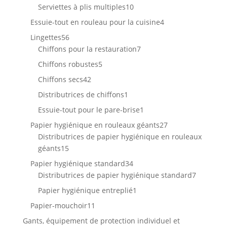
produits
10
Serviettes à plis multiples
10
produits
4
Essuie-tout en rouleau pour la cuisine
4
produits
56
Lingettes
56
produits
7
Chiffons pour la restauration
7
produits
5
Chiffons robustes
5
produits
42
Chiffons secs
42
produits
1
Distributrices de chiffons
1
produit
1
Essuie-tout pour le pare-brise
1
produit
27
Papier hygiénique en rouleaux géants
27
produits
Distributrices de papier hygiénique en rouleaux
15
géants
15
produits
34
Papier hygiénique standard
34
produits
7
Distributrices de papier hygiénique standard
7
produits
1
Papier hygiénique entreplié
1
produit
11
Papier-mouchoir
11
produits
Gants, équipement de protection individuel et