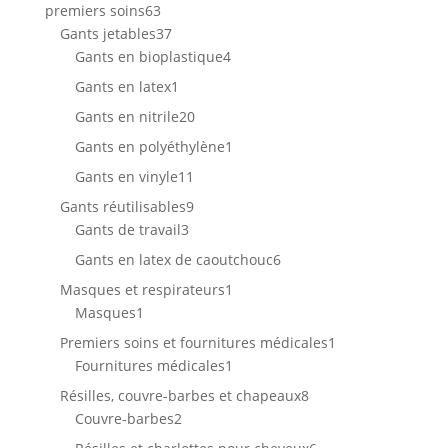
63
premiers soins
63
produits
37
Gants jetables
37
produits
4
Gants en bioplastique
4
produits
1
Gants en latex
1
produit
20
Gants en nitrile
20
produits
1
Gants en polyéthylène
1
produit
11
Gants en vinyle
11
produits
9
Gants réutilisables
9
3
produits
Gants de travail
3
produits
6
Gants en latex de caoutchouc
6
produits
1
Masques et respirateurs
1
1
produit
Masques
1
produit
1
Premiers soins et fournitures médicales
1
1
produit
Fournitures médicales
1
produit
8
Résilles, couvre-barbes et chapeaux
8
2
produits
Couvre-barbes
2
produits
6