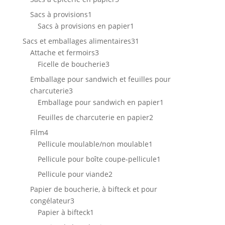
produits
1
Sacs à provisions
1
produit
1
Sacs à provisions en papier
1
produit
31
Sacs et emballages alimentaires
31
3
produits
Attache et fermoirs
3
produits
3
Ficelle de boucherie
3
produits
Emballage pour sandwich et feuilles pour
3
charcuterie
3
produits
1
Emballage pour sandwich en papier
1
produit
2
Feuilles de charcuterie en papier
2
produits
4
Film
4
produits
1
Pellicule moulable/non moulable
1
produit
1
Pellicule pour boîte coupe-pellicule
1
produit
2
Pellicule pour viande
2
produits
Papier de boucherie, à bifteck et pour
3
congélateur
3
produits
1
Papier à bifteck
1
produit