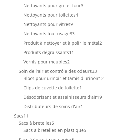
produit
3
Nettoyants pour gril et four
3
produits
4
Nettoyants pour toilettes
4
produits
9
Nettoyants pour vitres
9
produits
33
Nettoyants tout usage
33
produits
2
Produit à nettoyer et à polir le métal
2
produits
11
Produits dégraissants
11
produits
2
Vernis pour meubles
2
produits
33
Soin de l'air et contrôle des odeurs
33
produits
12
Blocs pour urinoir et tamis d'urinoir
12
produits
1
Clips de cuvette de toilette
1
produit
19
Désodorisant et assainisseurs d'air
19
produits
1
Distributeurs de soins d'air
1
produit
11
Sacs
11
produits
5
Sacs à bretelles
5
produits
5
Sacs à bretelles en plastique
5
produits
5
Sacs à épicerie en papier
5