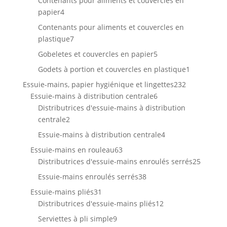
Contenants pour aliments et couvercles en
4
papier
4
produits
Contenants pour aliments et couvercles en
7
plastique
7
produits
5
Gobeletes et couvercles en papier
5
produits
1
Godets à portion et couvercles en plastique
1
produit
232
Essuie-mains, papier hygiénique et lingettes
232
6
produits
Essuie-mains à distribution centrale
6
produits
Distributrices d'essuie-mains à distribution
2
centrale
2
produits
4
Essuie-mains à distribution centrale
4
produits
63
Essuie-mains en rouleau
63
produits
25
Distributrices d'essuie-mains enroulés serrés
25
produit
38
Essuie-mains enroulés serrés
38
produits
31
Essuie-mains pliés
31
produits
12
Distributrices d'essuie-mains pliés
12
produits
9
Serviettes à pli simple
9