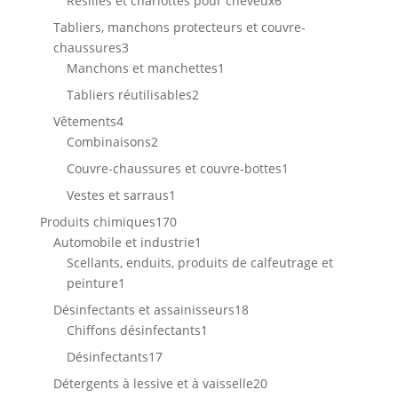
Résilles et charlottes pour cheveux
6
produits
Tabliers, manchons protecteurs et couvre-
3
chaussures
3
produits
1
Manchons et manchettes
1
produit
2
Tabliers réutilisables
2
produits
4
Vêtements
4
produits
2
Combinaisons
2
produits
1
Couvre-chaussures et couvre-bottes
1
produit
1
Vestes et sarraus
1
produit
170
Produits chimiques
170
produits
1
Automobile et industrie
1
produit
Scellants, enduits, produits de calfeutrage et
1
peinture
1
produit
18
Désinfectants et assainisseurs
18
1
produits
Chiffons désinfectants
1
produit
17
Désinfectants
17
produits
20
Détergents à lessive et à vaisselle
20