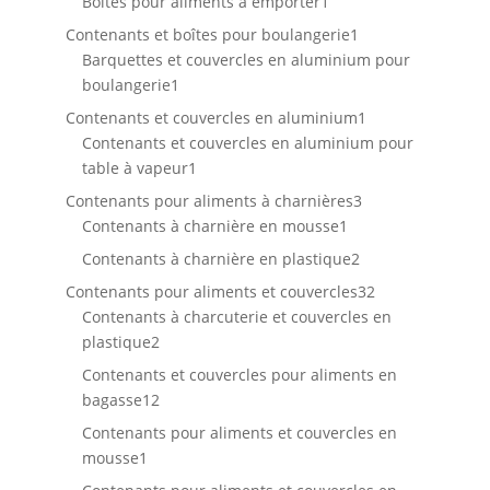
produit
1
Boîtes pour aliments à emporter
1
produit
1
Contenants et boîtes pour boulangerie
1
produit
Barquettes et couvercles en aluminium pour
1
boulangerie
1
produit
1
Contenants et couvercles en aluminium
1
produit
Contenants et couvercles en aluminium pour
1
table à vapeur
1
produit
3
Contenants pour aliments à charnières
3
1
produits
Contenants à charnière en mousse
1
produit
2
Contenants à charnière en plastique
2
produits
32
Contenants pour aliments et couvercles
32
produits
Contenants à charcuterie et couvercles en
2
plastique
2
produits
Contenants et couvercles pour aliments en
12
bagasse
12
produits
Contenants pour aliments et couvercles en
1
mousse
1
produit