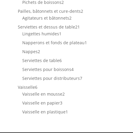
2
Pichets de boissons
2
produits
2
Pailles, bâtonnets et cure-dents
2
2
produits
Agitateurs et bâtonnets
2
produits
21
Serviettes et dessus de table
21
1
produits
Lingettes humides
1
produit
1
Napperons et fonds de plateau
1
produit
2
Nappes
2
produits
6
Serviettes de table
6
produits
4
Serviettes pour boissons
4
produits
7
Serviettes pour distributeurs
7
produits
6
Vaisselle
6
produits
2
Vaisselle en mousse
2
produits
3
Vaisselle en papier
3
produits
1
Vaisselle en plastique
1
produit