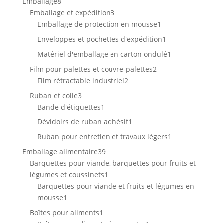
8
Emballage
8
produits
3
Emballage et expédition
3
produits
1
Emballage de protection en mousse
1
produit
1
Enveloppes et pochettes d'expédition
1
produit
1
Matériel d'emballage en carton ondulé
1
produit
2
Film pour palettes et couvre-palettes
2
2
produits
Film rétractable industriel
2
produits
3
Ruban et colle
3
produits
1
Bande d'étiquettes
1
produit
1
Dévidoirs de ruban adhésif
1
produit
1
Ruban pour entretien et travaux légers
1
produit
39
Emballage alimentaire
39
produits
Barquettes pour viande, barquettes pour fruits et
1
légumes et coussinets
1
produit
Barquettes pour viande et fruits et légumes en
1
mousse
1
produit
1
Boîtes pour aliments
1