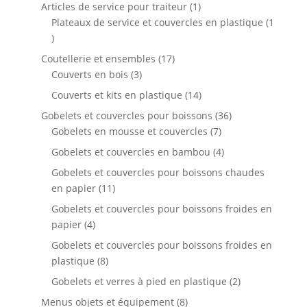
produit
1
Articles de service pour traiteur
1
produit
Plateaux de service et couvercles en plastique
1
1
produit
17
Coutellerie et ensembles
17
3
produits
Couverts en bois
3
produits
14
Couverts et kits en plastique
14
produits
36
Gobelets et couvercles pour boissons
36
7
produits
Gobelets en mousse et couvercles
7
produits
4
Gobelets et couvercles en bambou
4
produits
Gobelets et couvercles pour boissons chaudes
11
en papier
11
produits
Gobelets et couvercles pour boissons froides en
4
papier
4
produits
Gobelets et couvercles pour boissons froides en
8
plastique
8
produits
2
Gobelets et verres à pied en plastique
2
produits
8
Menus objets et équipement
8