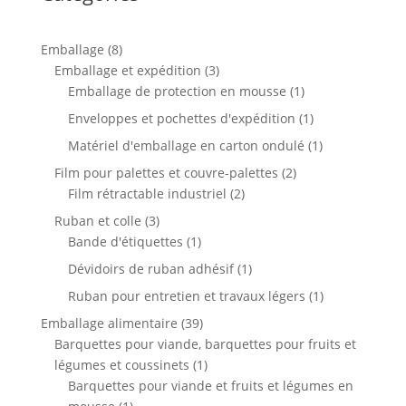
8
Emballage
8
produits
3
Emballage et expédition
3
produits
1
Emballage de protection en mousse
1
produit
1
Enveloppes et pochettes d'expédition
1
produit
1
Matériel d'emballage en carton ondulé
1
produit
2
Film pour palettes et couvre-palettes
2
2
produits
Film rétractable industriel
2
produits
3
Ruban et colle
3
produits
1
Bande d'étiquettes
1
produit
1
Dévidoirs de ruban adhésif
1
produit
1
Ruban pour entretien et travaux légers
1
produit
39
Emballage alimentaire
39
produits
Barquettes pour viande, barquettes pour fruits et
1
légumes et coussinets
1
produit
Barquettes pour viande et fruits et légumes en
1