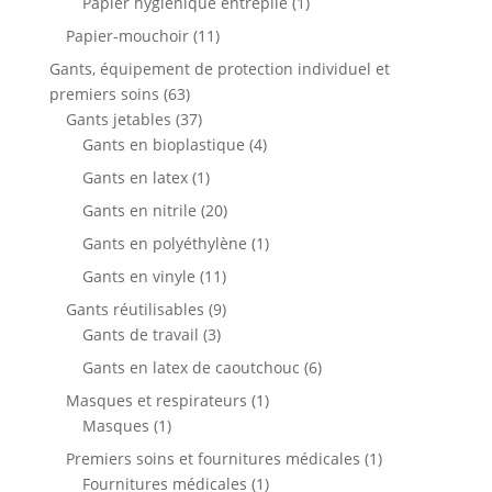
1
Papier hygiénique entreplié
1
produit
11
Papier-mouchoir
11
produits
Gants, équipement de protection individuel et
63
premiers soins
63
produits
37
Gants jetables
37
produits
4
Gants en bioplastique
4
produits
1
Gants en latex
1
produit
20
Gants en nitrile
20
produits
1
Gants en polyéthylène
1
produit
11
Gants en vinyle
11
produits
9
Gants réutilisables
9
3
produits
Gants de travail
3
produits
6
Gants en latex de caoutchouc
6
produits
1
Masques et respirateurs
1
1
produit
Masques
1
produit
1
Premiers soins et fournitures médicales
1
1
produit
Fournitures médicales
1