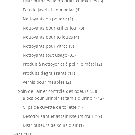
5
Distributrices de produits chimiques
5
produits
4
Eau de Javel et ammoniac
4
produits
1
Nettoyants en poudre
1
produit
3
Nettoyants pour gril et four
3
produits
4
Nettoyants pour toilettes
4
produits
9
Nettoyants pour vitres
9
produits
33
Nettoyants tout usage
33
produits
2
Produit à nettoyer et à polir le métal
2
produits
11
Produits dégraissants
11
produits
2
Vernis pour meubles
2
produits
33
Soin de l'air et contrôle des odeurs
33
produits
12
Blocs pour urinoir et tamis d'urinoir
12
produits
1
Clips de cuvette de toilette
1
produit
19
Désodorisant et assainisseurs d'air
19
produits
1
Distributeurs de soins d'air
1
produit
11
Sacs
11