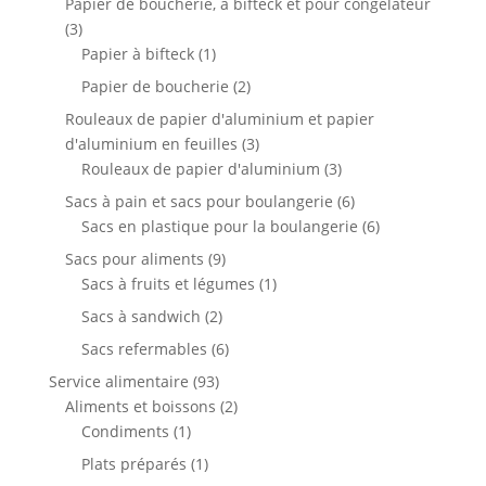
Papier de boucherie, à bifteck et pour congélateur
3
3
produits
1
Papier à bifteck
1
produit
2
Papier de boucherie
2
produits
Rouleaux de papier d'aluminium et papier
3
d'aluminium en feuilles
3
produits
3
Rouleaux de papier d'aluminium
3
produits
6
Sacs à pain et sacs pour boulangerie
6
produits
6
Sacs en plastique pour la boulangerie
6
produits
9
Sacs pour aliments
9
produits
1
Sacs à fruits et légumes
1
produit
2
Sacs à sandwich
2
produits
6
Sacs refermables
6
produits
93
Service alimentaire
93
produits
2
Aliments et boissons
2
1
produits
Condiments
1
produit
1
Plats préparés
1