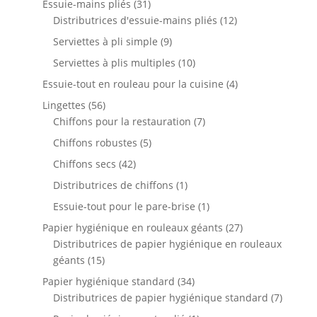
31
Essuie-mains pliés
31
produits
12
Distributrices d'essuie-mains pliés
12
produits
9
Serviettes à pli simple
9
produits
10
Serviettes à plis multiples
10
produits
4
Essuie-tout en rouleau pour la cuisine
4
produits
56
Lingettes
56
produits
7
Chiffons pour la restauration
7
produits
5
Chiffons robustes
5
produits
42
Chiffons secs
42
produits
1
Distributrices de chiffons
1
produit
1
Essuie-tout pour le pare-brise
1
produit
27
Papier hygiénique en rouleaux géants
27
produits
Distributrices de papier hygiénique en rouleaux
15
géants
15
produits
34
Papier hygiénique standard
34
produits
7
Distributrices de papier hygiénique standard
7
produit