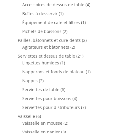
produits
4
Accessoires de dessus de table
4
produits
1
Boîtes à desservir
1
produit
1
Équipement de café et filtres
1
produit
2
Pichets de boissons
2
produits
2
Pailles, bâtonnets et cure-dents
2
2
produits
Agitateurs et bâtonnets
2
produits
21
Serviettes et dessus de table
21
1
produits
Lingettes humides
1
produit
1
Napperons et fonds de plateau
1
produit
2
Nappes
2
produits
6
Serviettes de table
6
produits
4
Serviettes pour boissons
4
produits
7
Serviettes pour distributeurs
7
produits
6
Vaisselle
6
produits
2
Vaisselle en mousse
2
produits
3
Vaisselle en papier
3