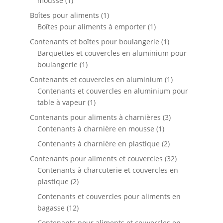
mousse
1
produit
1
Boîtes pour aliments
1
produit
1
Boîtes pour aliments à emporter
1
produit
1
Contenants et boîtes pour boulangerie
1
produit
Barquettes et couvercles en aluminium pour
1
boulangerie
1
produit
1
Contenants et couvercles en aluminium
1
produit
Contenants et couvercles en aluminium pour
1
table à vapeur
1
produit
3
Contenants pour aliments à charnières
3
1
produits
Contenants à charnière en mousse
1
produit
2
Contenants à charnière en plastique
2
produits
32
Contenants pour aliments et couvercles
32
produits
Contenants à charcuterie et couvercles en
2
plastique
2
produits
Contenants et couvercles pour aliments en
12
bagasse
12
produits
Contenants pour aliments et couvercles en