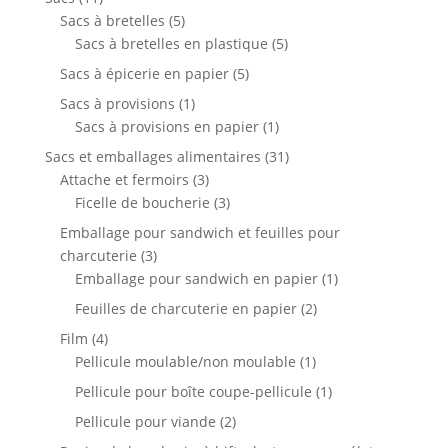
produits
5
Sacs à bretelles
5
produits
5
Sacs à bretelles en plastique
5
produits
5
Sacs à épicerie en papier
5
produits
1
Sacs à provisions
1
produit
1
Sacs à provisions en papier
1
produit
31
Sacs et emballages alimentaires
31
3
produits
Attache et fermoirs
3
produits
3
Ficelle de boucherie
3
produits
Emballage pour sandwich et feuilles pour
3
charcuterie
3
produits
1
Emballage pour sandwich en papier
1
produit
2
Feuilles de charcuterie en papier
2
produits
4
Film
4
produits
1
Pellicule moulable/non moulable
1
produit
1
Pellicule pour boîte coupe-pellicule
1
produit
2
Pellicule pour viande
2
produits