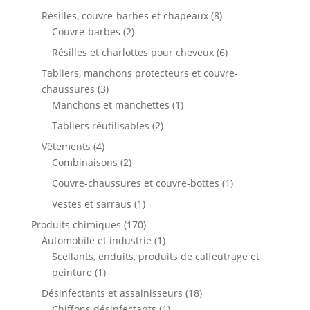
produit
8
Résilles, couvre-barbes et chapeaux
8
2
produits
Couvre-barbes
2
produits
6
Résilles et charlottes pour cheveux
6
produits
Tabliers, manchons protecteurs et couvre-
3
chaussures
3
produits
1
Manchons et manchettes
1
produit
2
Tabliers réutilisables
2
produits
4
Vêtements
4
produits
2
Combinaisons
2
produits
1
Couvre-chaussures et couvre-bottes
1
produit
1
Vestes et sarraus
1
produit
170
Produits chimiques
170
produits
1
Automobile et industrie
1
produit
Scellants, enduits, produits de calfeutrage et
1
peinture
1
produit
18
Désinfectants et assainisseurs
18
1
produits
Chiffons désinfectants
1