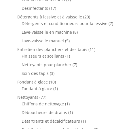
produit
17
Désinfectants
17
produits
20
Détergents à lessive et à vaisselle
20
produits
7
Détergents et conditionneurs pour la lessive
7
produits
8
Lave-vaisselle en machine
8
produits
5
Lave-vaisselle manuel
5
produits
11
Entretien des planchers et des tapis
11
1
produits
Finisseurs et scellants
1
produit
7
Nettoyants pour plancher
7
produits
3
Soin des tapis
3
produits
10
Fondant à glace
10
produits
1
Fondant à glace
1
produit
77
Nettoyants
77
produits
1
Chiffons de nettoyage
1
produit
1
Déboucheurs de drains
1
produit
1
Détartrants et décalcificateurs
1
produit