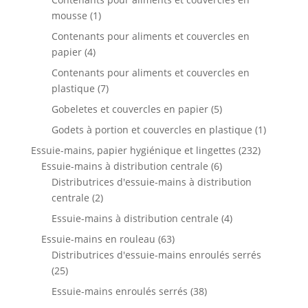
1
mousse
1
produit
Contenants pour aliments et couvercles en
4
papier
4
produits
Contenants pour aliments et couvercles en
7
plastique
7
produits
5
Gobeletes et couvercles en papier
5
produits
1
Godets à portion et couvercles en plastique
1
produit
232
Essuie-mains, papier hygiénique et lingettes
232
6
produits
Essuie-mains à distribution centrale
6
produits
Distributrices d'essuie-mains à distribution
2
centrale
2
produits
4
Essuie-mains à distribution centrale
4
produits
63
Essuie-mains en rouleau
63
produits
Distributrices d'essuie-mains enroulés serrés
25
25
produits
38
Essuie-mains enroulés serrés
38
produits