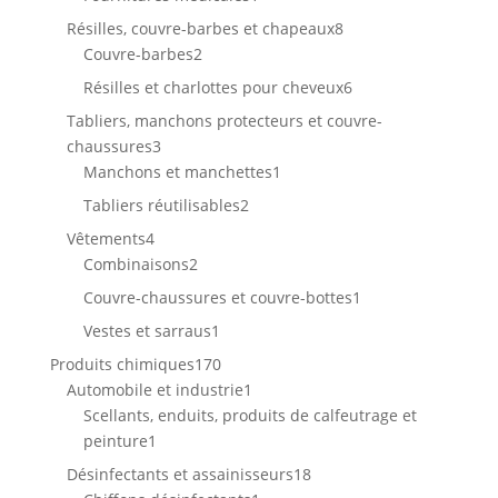
produit
8
Résilles, couvre-barbes et chapeaux
8
2
produits
Couvre-barbes
2
produits
6
Résilles et charlottes pour cheveux
6
produits
Tabliers, manchons protecteurs et couvre-
3
chaussures
3
produits
1
Manchons et manchettes
1
produit
2
Tabliers réutilisables
2
produits
4
Vêtements
4
produits
2
Combinaisons
2
produits
1
Couvre-chaussures et couvre-bottes
1
produit
1
Vestes et sarraus
1
produit
170
Produits chimiques
170
produits
1
Automobile et industrie
1
produit
Scellants, enduits, produits de calfeutrage et
1
peinture
1
produit
18
Désinfectants et assainisseurs
18