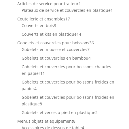
produit
1
Articles de service pour traiteur
1
produit
1
Plateaux de service et couvercles en plastique
1
produit
17
Coutellerie et ensembles
17
3
produits
Couverts en bois
3
produits
14
Couverts et kits en plastique
14
produits
36
Gobelets et couvercles pour boissons
36
7
produits
Gobelets en mousse et couvercles
7
produits
4
Gobelets et couvercles en bambou
4
produits
Gobelets et couvercles pour boissons chaudes
11
en papier
11
produits
Gobelets et couvercles pour boissons froides en
4
papier
4
produits
Gobelets et couvercles pour boissons froides en
8
plastique
8
produits
2
Gobelets et verres à pied en plastique
2
produits
8
Menus objets et équipement
8
produits
4
Accessoires de dessus de table
4