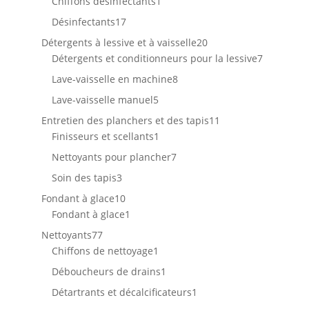
1
produits
Chiffons désinfectants
1
produit
17
Désinfectants
17
produits
20
Détergents à lessive et à vaisselle
20
produits
7
Détergents et conditionneurs pour la lessive
7
produits
8
Lave-vaisselle en machine
8
produits
5
Lave-vaisselle manuel
5
produits
11
Entretien des planchers et des tapis
11
1
produits
Finisseurs et scellants
1
produit
7
Nettoyants pour plancher
7
produits
3
Soin des tapis
3
produits
10
Fondant à glace
10
produits
1
Fondant à glace
1
produit
77
Nettoyants
77
produits
1
Chiffons de nettoyage
1
produit
1
Déboucheurs de drains
1
produit
1
Détartrants et décalcificateurs
1
produit