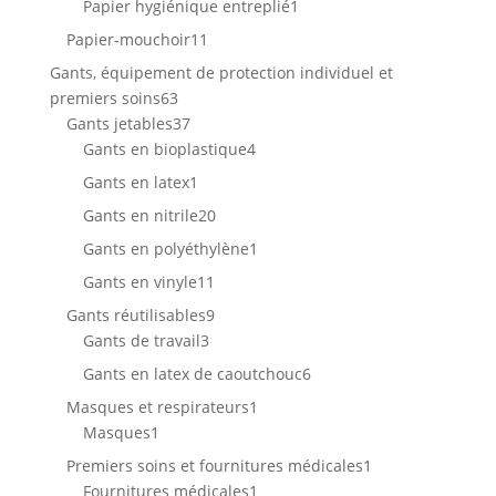
1
Papier hygiénique entreplié
1
produit
11
Papier-mouchoir
11
produits
Gants, équipement de protection individuel et
63
premiers soins
63
produits
37
Gants jetables
37
produits
4
Gants en bioplastique
4
produits
1
Gants en latex
1
produit
20
Gants en nitrile
20
produits
1
Gants en polyéthylène
1
produit
11
Gants en vinyle
11
produits
9
Gants réutilisables
9
3
produits
Gants de travail
3
produits
6
Gants en latex de caoutchouc
6
produits
1
Masques et respirateurs
1
1
produit
Masques
1
produit
1
Premiers soins et fournitures médicales
1
1
produit
Fournitures médicales
1