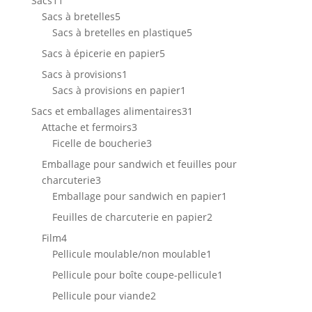
Sacs
11
produits
5
Sacs à bretelles
5
produits
5
Sacs à bretelles en plastique
5
produits
5
Sacs à épicerie en papier
5
produits
1
Sacs à provisions
1
produit
1
Sacs à provisions en papier
1
produit
31
Sacs et emballages alimentaires
31
3
produits
Attache et fermoirs
3
produits
3
Ficelle de boucherie
3
produits
Emballage pour sandwich et feuilles pour
3
charcuterie
3
produits
1
Emballage pour sandwich en papier
1
produit
2
Feuilles de charcuterie en papier
2
produits
4
Film
4
produits
1
Pellicule moulable/non moulable
1
produit
1
Pellicule pour boîte coupe-pellicule
1
produit
2
Pellicule pour viande
2
produits