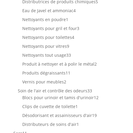
5
Distributrices de produits chimiques
5
produits
4
Eau de Javel et ammoniac
4
produits
1
Nettoyants en poudre
1
produit
3
Nettoyants pour gril et four
3
produits
4
Nettoyants pour toilettes
4
produits
9
Nettoyants pour vitres
9
produits
33
Nettoyants tout usage
33
produits
2
Produit à nettoyer et à polir le métal
2
produits
11
Produits dégraissants
11
produits
2
Vernis pour meubles
2
produits
33
Soin de l'air et contrôle des odeurs
33
produits
12
Blocs pour urinoir et tamis d'urinoir
12
produits
1
Clips de cuvette de toilette
1
produit
19
Désodorisant et assainisseurs d'air
19
produits
1
Distributeurs de soins d'air
1
produit
11