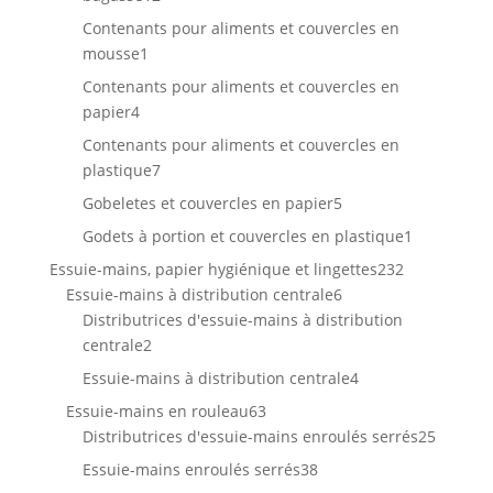
produits
Contenants pour aliments et couvercles en
1
mousse
1
produit
Contenants pour aliments et couvercles en
4
papier
4
produits
Contenants pour aliments et couvercles en
7
plastique
7
produits
5
Gobeletes et couvercles en papier
5
produits
1
Godets à portion et couvercles en plastique
1
produit
232
Essuie-mains, papier hygiénique et lingettes
232
6
produits
Essuie-mains à distribution centrale
6
produits
Distributrices d'essuie-mains à distribution
2
centrale
2
produits
4
Essuie-mains à distribution centrale
4
produits
63
Essuie-mains en rouleau
63
produits
25
Distributrices d'essuie-mains enroulés serrés
25
produit
38
Essuie-mains enroulés serrés
38