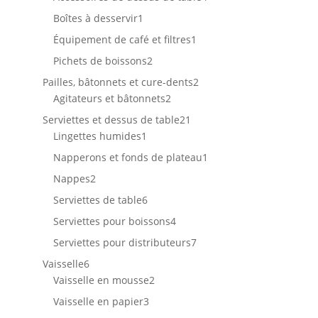
produits
1
Boîtes à desservir
1
produit
1
Équipement de café et filtres
1
produit
2
Pichets de boissons
2
produits
2
Pailles, bâtonnets et cure-dents
2
2
produits
Agitateurs et bâtonnets
2
produits
21
Serviettes et dessus de table
21
1
produits
Lingettes humides
1
produit
1
Napperons et fonds de plateau
1
produit
2
Nappes
2
produits
6
Serviettes de table
6
produits
4
Serviettes pour boissons
4
produits
7
Serviettes pour distributeurs
7
produits
6
Vaisselle
6
produits
2
Vaisselle en mousse
2
produits
3
Vaisselle en papier
3
produits