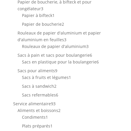
Papier de boucherie, à bifteck et pour
3
congélateur
3
produits
1
Papier à bifteck
1
produit
2
Papier de boucherie
2
produits
Rouleaux de papier d'aluminium et papier
3
d'aluminium en feuilles
3
produits
3
Rouleaux de papier d'aluminium
3
produits
6
Sacs à pain et sacs pour boulangerie
6
produits
6
Sacs en plastique pour la boulangerie
6
produits
9
Sacs pour aliments
9
produits
1
Sacs à fruits et légumes
1
produit
2
Sacs à sandwich
2
produits
6
Sacs refermables
6
produits
93
Service alimentaire
93
produits
2
Aliments et boissons
2
1
produits
Condiments
1
produit
1
Plats préparés
1