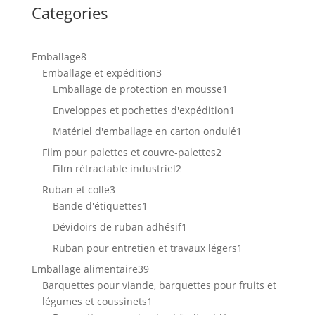
Categories
8
Emballage
8
produits
3
Emballage et expédition
3
produits
1
Emballage de protection en mousse
1
produit
1
Enveloppes et pochettes d'expédition
1
produit
1
Matériel d'emballage en carton ondulé
1
produit
2
Film pour palettes et couvre-palettes
2
2
produits
Film rétractable industriel
2
produits
3
Ruban et colle
3
produits
1
Bande d'étiquettes
1
produit
1
Dévidoirs de ruban adhésif
1
produit
1
Ruban pour entretien et travaux légers
1
produit
39
Emballage alimentaire
39
produits
Barquettes pour viande, barquettes pour fruits et
1
légumes et coussinets
1