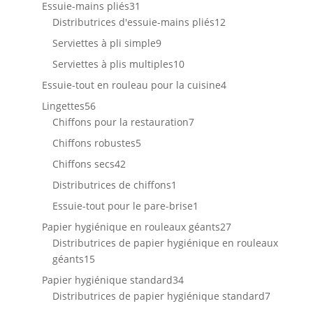
produits
31
Essuie-mains pliés
31
produits
12
Distributrices d'essuie-mains pliés
12
produits
9
Serviettes à pli simple
9
produits
10
Serviettes à plis multiples
10
produits
4
Essuie-tout en rouleau pour la cuisine
4
produits
56
Lingettes
56
produits
7
Chiffons pour la restauration
7
produits
5
Chiffons robustes
5
produits
42
Chiffons secs
42
produits
1
Distributrices de chiffons
1
produit
1
Essuie-tout pour le pare-brise
1
produit
27
Papier hygiénique en rouleaux géants
27
produits
Distributrices de papier hygiénique en rouleaux
15
géants
15
produits
34
Papier hygiénique standard
34
produits
7
Distributrices de papier hygiénique standard
7
produits