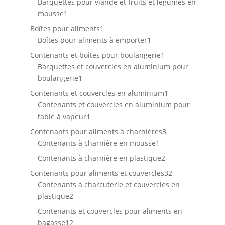
produit
Barquettes pour viande et fruits et légumes en
1
mousse
1
produit
1
Boîtes pour aliments
1
produit
1
Boîtes pour aliments à emporter
1
produit
1
Contenants et boîtes pour boulangerie
1
produit
Barquettes et couvercles en aluminium pour
1
boulangerie
1
produit
1
Contenants et couvercles en aluminium
1
produit
Contenants et couvercles en aluminium pour
1
table à vapeur
1
produit
3
Contenants pour aliments à charnières
3
1
produits
Contenants à charnière en mousse
1
produit
2
Contenants à charnière en plastique
2
produits
32
Contenants pour aliments et couvercles
32
produits
Contenants à charcuterie et couvercles en
2
plastique
2
produits
Contenants et couvercles pour aliments en
12
bagasse
12