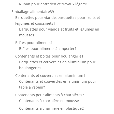
produit
1
Ruban pour entretien et travaux légers
1
produit
39
Emballage alimentaire
39
produits
Barquettes pour viande, barquettes pour fruits et
1
légumes et coussinets
1
produit
Barquettes pour viande et fruits et légumes en
1
mousse
1
produit
1
Boîtes pour aliments
1
produit
1
Boîtes pour aliments à emporter
1
produit
1
Contenants et boîtes pour boulangerie
1
produit
Barquettes et couvercles en aluminium pour
1
boulangerie
1
produit
1
Contenants et couvercles en aluminium
1
produit
Contenants et couvercles en aluminium pour
1
table à vapeur
1
produit
3
Contenants pour aliments à charnières
3
1
produits
Contenants à charnière en mousse
1
produit
2
Contenants à charnière en plastique
2
produits