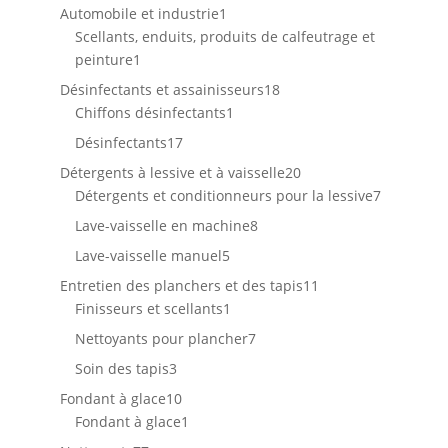
produits
1
Automobile et industrie
1
produit
Scellants, enduits, produits de calfeutrage et
1
peinture
1
produit
18
Désinfectants et assainisseurs
18
1
produits
Chiffons désinfectants
1
produit
17
Désinfectants
17
produits
20
Détergents à lessive et à vaisselle
20
produits
7
Détergents et conditionneurs pour la lessive
7
produits
8
Lave-vaisselle en machine
8
produits
5
Lave-vaisselle manuel
5
produits
11
Entretien des planchers et des tapis
11
1
produits
Finisseurs et scellants
1
produit
7
Nettoyants pour plancher
7
produits
3
Soin des tapis
3
produits
10
Fondant à glace
10
produits
1
Fondant à glace
1
produit