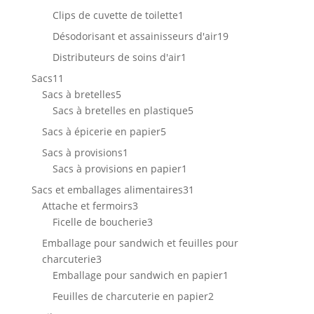
produits
1
Clips de cuvette de toilette
1
produit
19
Désodorisant et assainisseurs d'air
19
produits
1
Distributeurs de soins d'air
1
produit
11
Sacs
11
produits
5
Sacs à bretelles
5
produits
5
Sacs à bretelles en plastique
5
produits
5
Sacs à épicerie en papier
5
produits
1
Sacs à provisions
1
produit
1
Sacs à provisions en papier
1
produit
31
Sacs et emballages alimentaires
31
3
produits
Attache et fermoirs
3
produits
3
Ficelle de boucherie
3
produits
Emballage pour sandwich et feuilles pour
3
charcuterie
3
produits
1
Emballage pour sandwich en papier
1
produit
2
Feuilles de charcuterie en papier
2
produits