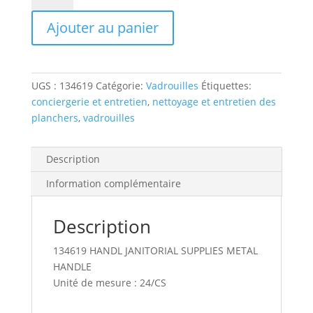
134619
Ajouter au panier
handle
metal
48x15/16"
white
UGS :
134619
Catégorie:
Vadrouilles
Étiquettes:
w/threaded
conciergerie et entretien
,
nettoyage et entretien des
plastic
planchers
,
vadrouilles
end
Description
Information complémentaire
Description
134619 HANDL JANITORIAL SUPPLIES METAL
HANDLE
Unité de mesure : 24/CS