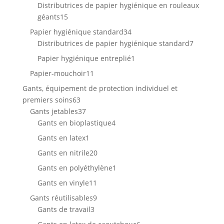
produits
Distributrices de papier hygiénique en rouleaux
15
géants
15
produits
34
Papier hygiénique standard
34
produits
7
Distributrices de papier hygiénique standard
7
produits
1
Papier hygiénique entreplié
1
produit
11
Papier-mouchoir
11
produits
Gants, équipement de protection individuel et
63
premiers soins
63
produits
37
Gants jetables
37
produits
4
Gants en bioplastique
4
produits
1
Gants en latex
1
produit
20
Gants en nitrile
20
produits
1
Gants en polyéthylène
1
produit
11
Gants en vinyle
11
produits
9
Gants réutilisables
9
3
produits
Gants de travail
3
produits
6