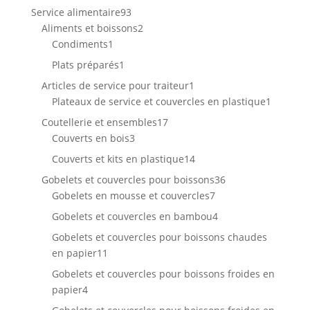
produits
93
Service alimentaire
93
produits
2
Aliments et boissons
2
1
produits
Condiments
1
produit
1
Plats préparés
1
produit
1
Articles de service pour traiteur
1
produit
1
Plateaux de service et couvercles en plastique
1
produit
17
Coutellerie et ensembles
17
3
produits
Couverts en bois
3
produits
14
Couverts et kits en plastique
14
produits
36
Gobelets et couvercles pour boissons
36
7
produits
Gobelets en mousse et couvercles
7
produits
4
Gobelets et couvercles en bambou
4
produits
Gobelets et couvercles pour boissons chaudes
11
en papier
11
produits
Gobelets et couvercles pour boissons froides en
4
papier
4
produits