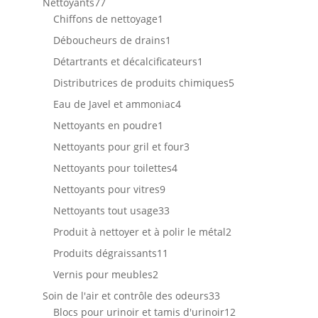
77
Nettoyants
77
produits
1
Chiffons de nettoyage
1
produit
1
Déboucheurs de drains
1
produit
1
Détartrants et décalcificateurs
1
produit
5
Distributrices de produits chimiques
5
produits
4
Eau de Javel et ammoniac
4
produits
1
Nettoyants en poudre
1
produit
3
Nettoyants pour gril et four
3
produits
4
Nettoyants pour toilettes
4
produits
9
Nettoyants pour vitres
9
produits
33
Nettoyants tout usage
33
produits
2
Produit à nettoyer et à polir le métal
2
produits
11
Produits dégraissants
11
produits
2
Vernis pour meubles
2
produits
33
Soin de l'air et contrôle des odeurs
33
produits
12
Blocs pour urinoir et tamis d'urinoir
12