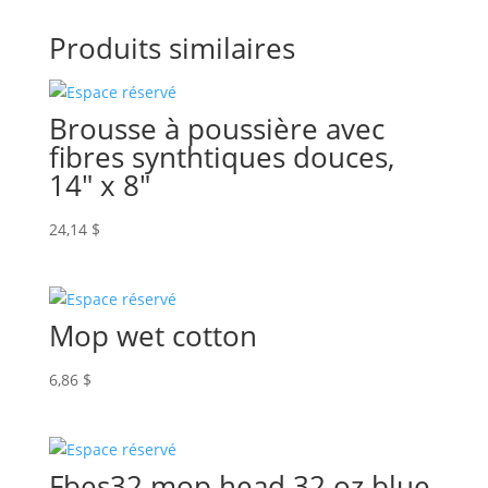
Produits similaires
Brousse à poussière avec
fibres synthtiques douces,
14″ x 8″
24,14
$
Mop wet cotton
6,86
$
Fbes32 mop head 32 oz blue