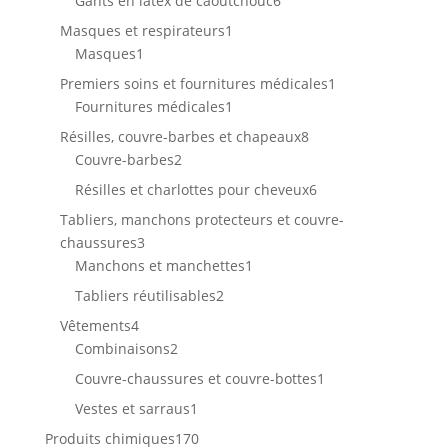
Gants en latex de caoutchouc
6
produits
1
Masques et respirateurs
1
1
produit
Masques
1
produit
1
Premiers soins et fournitures médicales
1
1
produit
Fournitures médicales
1
produit
8
Résilles, couvre-barbes et chapeaux
8
2
produits
Couvre-barbes
2
produits
6
Résilles et charlottes pour cheveux
6
produits
Tabliers, manchons protecteurs et couvre-
3
chaussures
3
produits
1
Manchons et manchettes
1
produit
2
Tabliers réutilisables
2
produits
4
Vêtements
4
produits
2
Combinaisons
2
produits
1
Couvre-chaussures et couvre-bottes
1
produit
1
Vestes et sarraus
1
produit
170
Produits chimiques
170