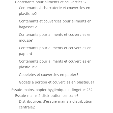
32
Contenants pour aliments et couvercles
32
produits
Contenants à charcuterie et couvercles en
2
plastique
2
produits
Contenants et couvercles pour aliments en
12
bagasse
12
produits
Contenants pour aliments et couvercles en
1
mousse
1
produit
Contenants pour aliments et couvercles en
4
papier
4
produits
Contenants pour aliments et couvercles en
7
plastique
7
produits
5
Gobeletes et couvercles en papier
5
produits
1
Godets à portion et couvercles en plastique
1
produit
232
Essuie-mains, papier hygiénique et lingettes
232
6
produits
Essuie-mains à distribution centrale
6
produits
Distributrices d'essuie-mains à distribution
2
centrale
2
produits