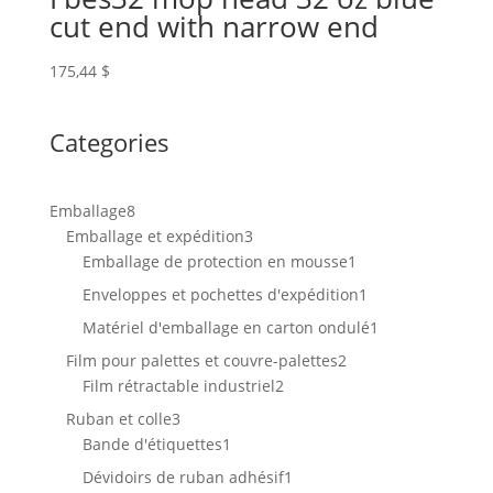
cut end with narrow end
175,44
$
Categories
8
Emballage
8
produits
3
Emballage et expédition
3
produits
1
Emballage de protection en mousse
1
produit
1
Enveloppes et pochettes d'expédition
1
produit
1
Matériel d'emballage en carton ondulé
1
produit
2
Film pour palettes et couvre-palettes
2
2
produits
Film rétractable industriel
2
produits
3
Ruban et colle
3
produits
1
Bande d'étiquettes
1
produit
1
Dévidoirs de ruban adhésif
1