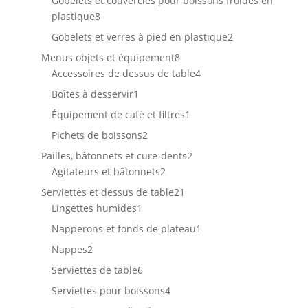
Gobelets et couvercles pour boissons froides en
8
plastique
8
produits
2
Gobelets et verres à pied en plastique
2
produits
8
Menus objets et équipement
8
produits
4
Accessoires de dessus de table
4
produits
1
Boîtes à desservir
1
produit
1
Équipement de café et filtres
1
produit
2
Pichets de boissons
2
produits
2
Pailles, bâtonnets et cure-dents
2
2
produits
Agitateurs et bâtonnets
2
produits
21
Serviettes et dessus de table
21
1
produits
Lingettes humides
1
produit
1
Napperons et fonds de plateau
1
produit
2
Nappes
2
produits
6
Serviettes de table
6
produits
4
Serviettes pour boissons
4
produits