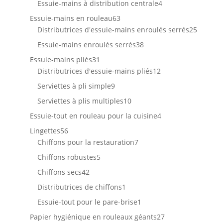
4
Essuie-mains à distribution centrale
4
produits
63
Essuie-mains en rouleau
63
produits
25
Distributrices d'essuie-mains enroulés serrés
25
produit
38
Essuie-mains enroulés serrés
38
produits
31
Essuie-mains pliés
31
produits
12
Distributrices d'essuie-mains pliés
12
produits
9
Serviettes à pli simple
9
produits
10
Serviettes à plis multiples
10
produits
4
Essuie-tout en rouleau pour la cuisine
4
produits
56
Lingettes
56
produits
7
Chiffons pour la restauration
7
produits
5
Chiffons robustes
5
produits
42
Chiffons secs
42
produits
1
Distributrices de chiffons
1
produit
1
Essuie-tout pour le pare-brise
1
produit
27
Papier hygiénique en rouleaux géants
27