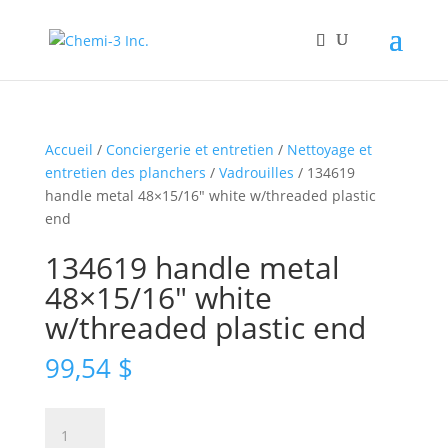
Accueil
/
Conciergerie et entretien
/
Nettoyage et
entretien des planchers
/
Vadrouilles
/ 134619
handle metal 48×15/16″ white w/threaded plastic
end
134619 handle metal
48×15/16″ white
w/threaded plastic end
99,54
$
quantité
de