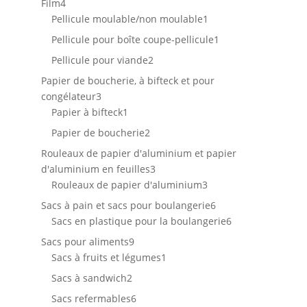
4
Film
4
produits
1
Pellicule moulable/non moulable
1
produit
1
Pellicule pour boîte coupe-pellicule
1
produit
2
Pellicule pour viande
2
produits
Papier de boucherie, à bifteck et pour
3
congélateur
3
produits
1
Papier à bifteck
1
produit
2
Papier de boucherie
2
produits
Rouleaux de papier d'aluminium et papier
3
d'aluminium en feuilles
3
produits
3
Rouleaux de papier d'aluminium
3
produits
6
Sacs à pain et sacs pour boulangerie
6
produits
6
Sacs en plastique pour la boulangerie
6
produits
9
Sacs pour aliments
9
produits
1
Sacs à fruits et légumes
1
produit
2
Sacs à sandwich
2
produits
6
Sacs refermables
6