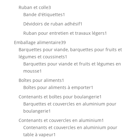
produits
3
Ruban et colle
3
produits
1
Bande d'étiquettes
1
produit
1
Dévidoirs de ruban adhésif
1
produit
1
Ruban pour entretien et travaux légers
1
produit
39
Emballage alimentaire
39
produits
Barquettes pour viande, barquettes pour fruits et
1
légumes et coussinets
1
produit
Barquettes pour viande et fruits et légumes en
1
mousse
1
produit
1
Boîtes pour aliments
1
produit
1
Boîtes pour aliments à emporter
1
produit
1
Contenants et boîtes pour boulangerie
1
produit
Barquettes et couvercles en aluminium pour
1
boulangerie
1
produit
1
Contenants et couvercles en aluminium
1
produit
Contenants et couvercles en aluminium pour
1
table à vapeur
1