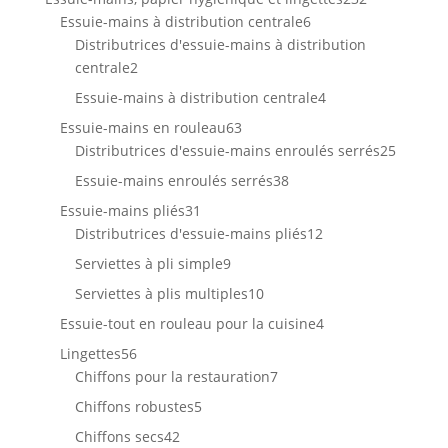
6
produits
Essuie-mains à distribution centrale
6
produits
Distributrices d'essuie-mains à distribution
2
centrale
2
produits
4
Essuie-mains à distribution centrale
4
produits
63
Essuie-mains en rouleau
63
produits
25
Distributrices d'essuie-mains enroulés serrés
25
produit
38
Essuie-mains enroulés serrés
38
produits
31
Essuie-mains pliés
31
produits
12
Distributrices d'essuie-mains pliés
12
produits
9
Serviettes à pli simple
9
produits
10
Serviettes à plis multiples
10
produits
4
Essuie-tout en rouleau pour la cuisine
4
produits
56
Lingettes
56
produits
7
Chiffons pour la restauration
7
produits
5
Chiffons robustes
5
produits
42
Chiffons secs
42