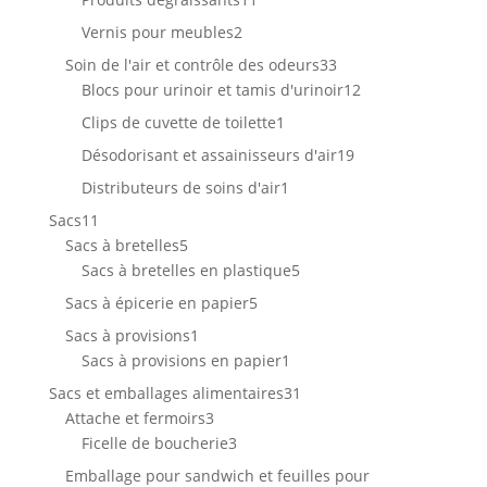
produits
2
Vernis pour meubles
2
produits
33
Soin de l'air et contrôle des odeurs
33
produits
12
Blocs pour urinoir et tamis d'urinoir
12
produits
1
Clips de cuvette de toilette
1
produit
19
Désodorisant et assainisseurs d'air
19
produits
1
Distributeurs de soins d'air
1
produit
11
Sacs
11
produits
5
Sacs à bretelles
5
produits
5
Sacs à bretelles en plastique
5
produits
5
Sacs à épicerie en papier
5
produits
1
Sacs à provisions
1
produit
1
Sacs à provisions en papier
1
produit
31
Sacs et emballages alimentaires
31
3
produits
Attache et fermoirs
3
produits
3
Ficelle de boucherie
3
produits
Emballage pour sandwich et feuilles pour