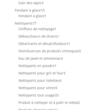
produits
3
Soin des tapis
3
produits
10
Fondant à glace
10
produits
1
Fondant à glace
1
produit
77
Nettoyants
77
produits
1
Chiffons de nettoyage
1
produit
1
Déboucheurs de drains
1
produit
1
Détartrants et décalcificateurs
1
produit
5
Distributrices de produits chimiques
5
produits
4
Eau de Javel et ammoniac
4
produits
1
Nettoyants en poudre
1
produit
3
Nettoyants pour gril et four
3
produits
4
Nettoyants pour toilettes
4
produits
9
Nettoyants pour vitres
9
produits
33
Nettoyants tout usage
33
produits
2
Produit à nettoyer et à polir le métal
2
produits
11
Produits dégraissants
11