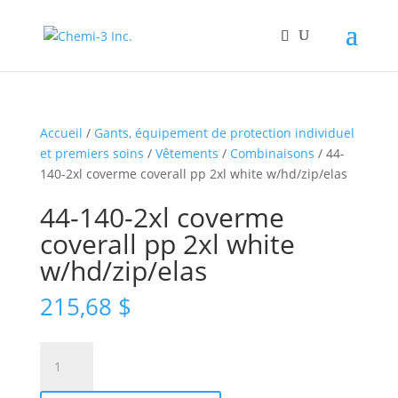
Accueil
/
Gants, équipement de protection individuel
et premiers soins
/
Vêtements
/
Combinaisons
/ 44-
140-2xl coverme coverall pp 2xl white w/hd/zip/elas
44-140-2xl coverme
coverall pp 2xl white
w/hd/zip/elas
215,68
$
quantité
de
44-