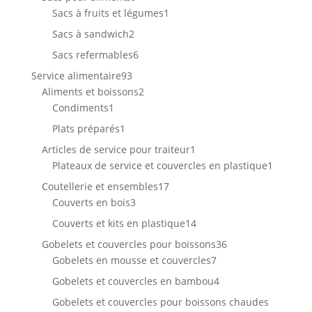
produits
1
Sacs à fruits et légumes
1
produit
2
Sacs à sandwich
2
produits
6
Sacs refermables
6
produits
93
Service alimentaire
93
produits
2
Aliments et boissons
2
1
produits
Condiments
1
produit
1
Plats préparés
1
produit
1
Articles de service pour traiteur
1
produit
1
Plateaux de service et couvercles en plastique
1
produit
17
Coutellerie et ensembles
17
3
produits
Couverts en bois
3
produits
14
Couverts et kits en plastique
14
produits
36
Gobelets et couvercles pour boissons
36
7
produits
Gobelets en mousse et couvercles
7
produits
4
Gobelets et couvercles en bambou
4
produits
Gobelets et couvercles pour boissons chaudes