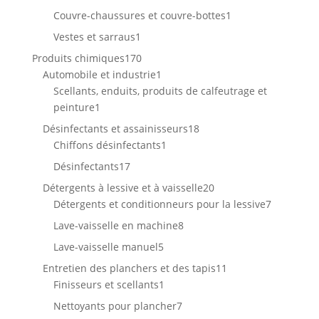
produits
1
Couvre-chaussures et couvre-bottes
1
produit
1
Vestes et sarraus
1
produit
170
Produits chimiques
170
produits
1
Automobile et industrie
1
produit
Scellants, enduits, produits de calfeutrage et
1
peinture
1
produit
18
Désinfectants et assainisseurs
18
1
produits
Chiffons désinfectants
1
produit
17
Désinfectants
17
produits
20
Détergents à lessive et à vaisselle
20
produits
7
Détergents et conditionneurs pour la lessive
7
produits
8
Lave-vaisselle en machine
8
produits
5
Lave-vaisselle manuel
5
produits
11
Entretien des planchers et des tapis
11
1
produits
Finisseurs et scellants
1
produit
7
Nettoyants pour plancher
7