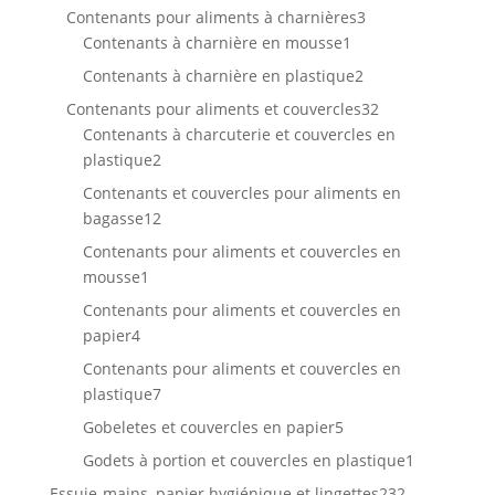
produit
3
Contenants pour aliments à charnières
3
1
produits
Contenants à charnière en mousse
1
produit
2
Contenants à charnière en plastique
2
produits
32
Contenants pour aliments et couvercles
32
produits
Contenants à charcuterie et couvercles en
2
plastique
2
produits
Contenants et couvercles pour aliments en
12
bagasse
12
produits
Contenants pour aliments et couvercles en
1
mousse
1
produit
Contenants pour aliments et couvercles en
4
papier
4
produits
Contenants pour aliments et couvercles en
7
plastique
7
produits
5
Gobeletes et couvercles en papier
5
produits
1
Godets à portion et couvercles en plastique
1
produit
232
Essuie-mains, papier hygiénique et lingettes
232