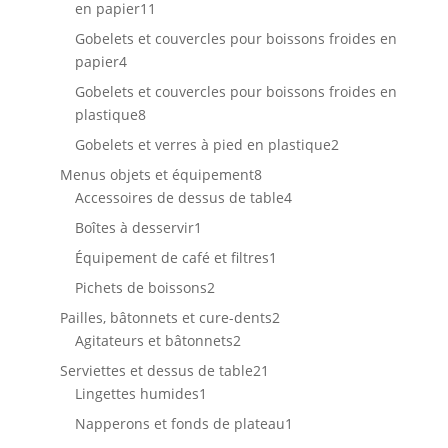
11
en papier
11
produits
Gobelets et couvercles pour boissons froides en
4
papier
4
produits
Gobelets et couvercles pour boissons froides en
8
plastique
8
produits
2
Gobelets et verres à pied en plastique
2
produits
8
Menus objets et équipement
8
produits
4
Accessoires de dessus de table
4
produits
1
Boîtes à desservir
1
produit
1
Équipement de café et filtres
1
produit
2
Pichets de boissons
2
produits
2
Pailles, bâtonnets et cure-dents
2
2
produits
Agitateurs et bâtonnets
2
produits
21
Serviettes et dessus de table
21
1
produits
Lingettes humides
1
produit
1
Napperons et fonds de plateau
1
produit