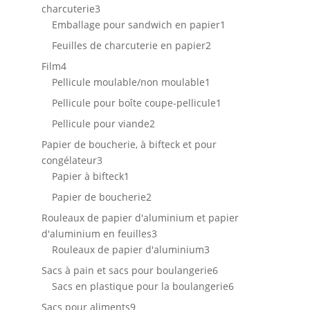
3
charcuterie
3
produits
1
Emballage pour sandwich en papier
1
produit
2
Feuilles de charcuterie en papier
2
produits
4
Film
4
produits
1
Pellicule moulable/non moulable
1
produit
1
Pellicule pour boîte coupe-pellicule
1
produit
2
Pellicule pour viande
2
produits
Papier de boucherie, à bifteck et pour
3
congélateur
3
produits
1
Papier à bifteck
1
produit
2
Papier de boucherie
2
produits
Rouleaux de papier d'aluminium et papier
3
d'aluminium en feuilles
3
produits
3
Rouleaux de papier d'aluminium
3
produits
6
Sacs à pain et sacs pour boulangerie
6
produits
6
Sacs en plastique pour la boulangerie
6
produits
9
Sacs pour aliments
9