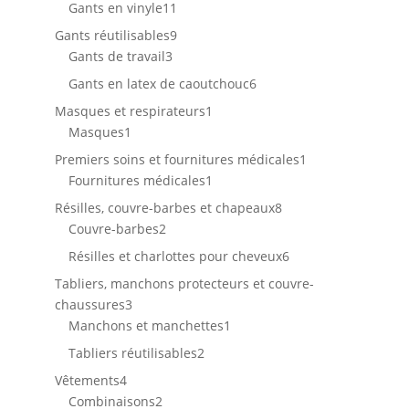
produit
11
Gants en vinyle
11
produits
9
Gants réutilisables
9
3
produits
Gants de travail
3
produits
6
Gants en latex de caoutchouc
6
produits
1
Masques et respirateurs
1
1
produit
Masques
1
produit
1
Premiers soins et fournitures médicales
1
1
produit
Fournitures médicales
1
produit
8
Résilles, couvre-barbes et chapeaux
8
2
produits
Couvre-barbes
2
produits
6
Résilles et charlottes pour cheveux
6
produits
Tabliers, manchons protecteurs et couvre-
3
chaussures
3
produits
1
Manchons et manchettes
1
produit
2
Tabliers réutilisables
2
produits
4
Vêtements
4
produits
2
Combinaisons
2