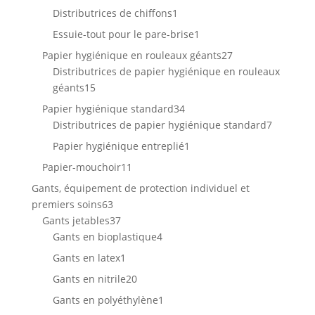
produits
1
Distributrices de chiffons
1
produit
1
Essuie-tout pour le pare-brise
1
produit
27
Papier hygiénique en rouleaux géants
27
produits
Distributrices de papier hygiénique en rouleaux
15
géants
15
produits
34
Papier hygiénique standard
34
produits
7
Distributrices de papier hygiénique standard
7
produits
1
Papier hygiénique entreplié
1
produit
11
Papier-mouchoir
11
produits
Gants, équipement de protection individuel et
63
premiers soins
63
produits
37
Gants jetables
37
produits
4
Gants en bioplastique
4
produits
1
Gants en latex
1
produit
20
Gants en nitrile
20
produits
1
Gants en polyéthylène
1