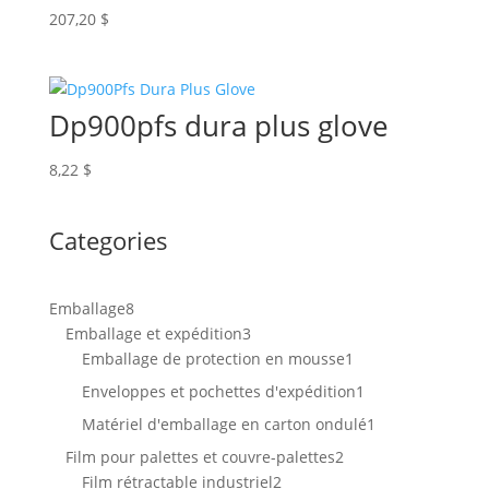
207,20
$
Dp900pfs dura plus glove
8,22
$
Categories
8
Emballage
8
produits
3
Emballage et expédition
3
produits
1
Emballage de protection en mousse
1
produit
1
Enveloppes et pochettes d'expédition
1
produit
1
Matériel d'emballage en carton ondulé
1
produit
2
Film pour palettes et couvre-palettes
2
2
produits
Film rétractable industriel
2