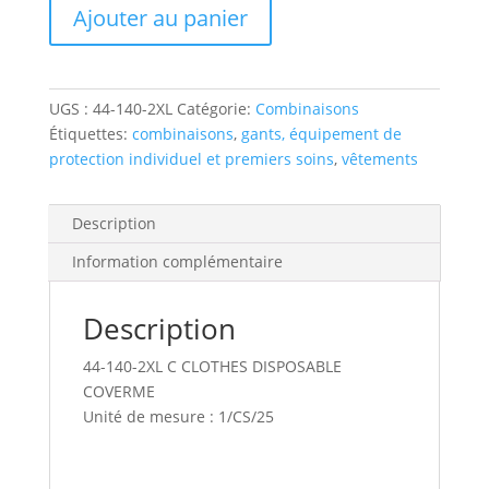
Ajouter au panier
140-
2xl
coverme
coverall
UGS :
44-140-2XL
Catégorie:
Combinaisons
pp
Étiquettes:
combinaisons
,
gants, équipement de
2xl
protection individuel et premiers soins
,
vêtements
white
w/hd/zip/elas
Description
Information complémentaire
Description
44-140-2XL C CLOTHES DISPOSABLE
COVERME
Unité de mesure : 1/CS/25