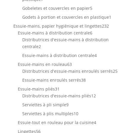
produits
5
Gobeletes et couvercles en papier
5
produits
1
Godets à portion et couvercles en plastique
1
produit
232
Essuie-mains, papier hygiénique et lingettes
232
6
produits
Essuie-mains à distribution centrale
6
produits
Distributrices d'essuie-mains à distribution
2
centrale
2
produits
4
Essuie-mains à distribution centrale
4
produits
63
Essuie-mains en rouleau
63
produits
25
Distributrices d'essuie-mains enroulés serrés
25
produit
38
Essuie-mains enroulés serrés
38
produits
31
Essuie-mains pliés
31
produits
12
Distributrices d'essuie-mains pliés
12
produits
9
Serviettes à pli simple
9
produits
10
Serviettes à plis multiples
10
produits
4
Essuie-tout en rouleau pour la cuisine
4
produits
56
Lingettes
56