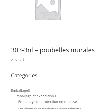
303-3nl – poubelles murales
215,57
$
Categories
8
Emballage
8
produits
3
Emballage et expédition
3
produits
1
Emballage de protection en mousse
1
produit
1
Enveloppes et pochettes d'expédition
1