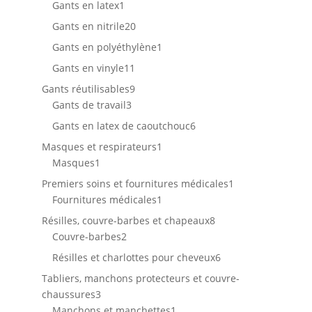
1
Gants en latex
1
produit
20
Gants en nitrile
20
produits
1
Gants en polyéthylène
1
produit
11
Gants en vinyle
11
produits
9
Gants réutilisables
9
3
produits
Gants de travail
3
produits
6
Gants en latex de caoutchouc
6
produits
1
Masques et respirateurs
1
1
produit
Masques
1
produit
1
Premiers soins et fournitures médicales
1
1
produit
Fournitures médicales
1
produit
8
Résilles, couvre-barbes et chapeaux
8
2
produits
Couvre-barbes
2
produits
6
Résilles et charlottes pour cheveux
6
produits
Tabliers, manchons protecteurs et couvre-
3
chaussures
3
produits
1
Manchons et manchettes
1