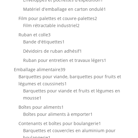
produit
1
Matériel d'emballage en carton ondulé
1
produit
2
Film pour palettes et couvre-palettes
2
2
produits
Film rétractable industriel
2
produits
3
Ruban et colle
3
produits
1
Bande d'étiquettes
1
produit
1
Dévidoirs de ruban adhésif
1
produit
1
Ruban pour entretien et travaux légers
1
produit
39
Emballage alimentaire
39
produits
Barquettes pour viande, barquettes pour fruits et
1
légumes et coussinets
1
produit
Barquettes pour viande et fruits et légumes en
1
mousse
1
produit
1
Boîtes pour aliments
1
produit
1
Boîtes pour aliments à emporter
1
produit
1
Contenants et boîtes pour boulangerie
1
produit
Barquettes et couvercles en aluminium pour
1
boulangerie
1