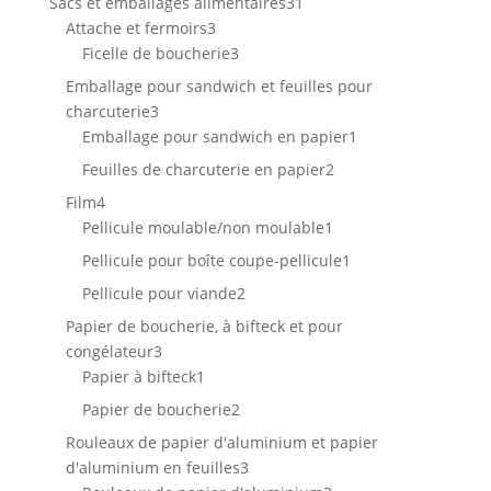
31
Sacs et emballages alimentaires
31
3
produits
Attache et fermoirs
3
produits
3
Ficelle de boucherie
3
produits
Emballage pour sandwich et feuilles pour
3
charcuterie
3
produits
1
Emballage pour sandwich en papier
1
produit
2
Feuilles de charcuterie en papier
2
produits
4
Film
4
produits
1
Pellicule moulable/non moulable
1
produit
1
Pellicule pour boîte coupe-pellicule
1
produit
2
Pellicule pour viande
2
produits
Papier de boucherie, à bifteck et pour
3
congélateur
3
produits
1
Papier à bifteck
1
produit
2
Papier de boucherie
2
produits
Rouleaux de papier d'aluminium et papier
3
d'aluminium en feuilles
3