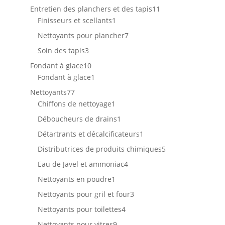
produits
11
Entretien des planchers et des tapis
11
1
produits
Finisseurs et scellants
1
produit
7
Nettoyants pour plancher
7
produits
3
Soin des tapis
3
produits
10
Fondant à glace
10
produits
1
Fondant à glace
1
produit
77
Nettoyants
77
produits
1
Chiffons de nettoyage
1
produit
1
Déboucheurs de drains
1
produit
1
Détartrants et décalcificateurs
1
produit
5
Distributrices de produits chimiques
5
produits
4
Eau de Javel et ammoniac
4
produits
1
Nettoyants en poudre
1
produit
3
Nettoyants pour gril et four
3
produits
4
Nettoyants pour toilettes
4
produits
9
Nettoyants pour vitres
9