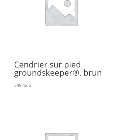
Cendrier sur pied
groundskeeper®, brun
389,42
$