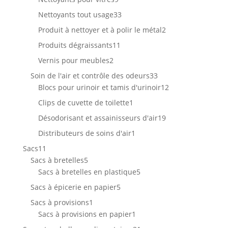
produits
33
Nettoyants tout usage
33
produits
2
Produit à nettoyer et à polir le métal
2
produits
11
Produits dégraissants
11
produits
2
Vernis pour meubles
2
produits
33
Soin de l'air et contrôle des odeurs
33
produits
12
Blocs pour urinoir et tamis d'urinoir
12
produits
1
Clips de cuvette de toilette
1
produit
19
Désodorisant et assainisseurs d'air
19
produits
1
Distributeurs de soins d'air
1
produit
11
Sacs
11
produits
5
Sacs à bretelles
5
produits
5
Sacs à bretelles en plastique
5
produits
5
Sacs à épicerie en papier
5
produits
1
Sacs à provisions
1
produit
1
Sacs à provisions en papier
1
produit