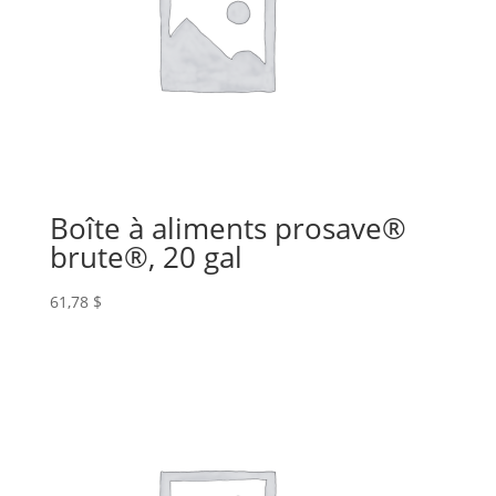
Boîte à aliments prosave®
brute®, 20 gal
61,78
$