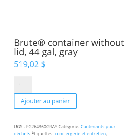
Brute® container without
lid, 44 gal, gray
519,02
$
quantité
de
Brute®
Ajouter au panier
container
without
lid,
44
UGS :
FG264360GRAY
Catégorie:
Contenants pour
gal,
déchets
Étiquettes:
conciergerie et entretien
,
gray