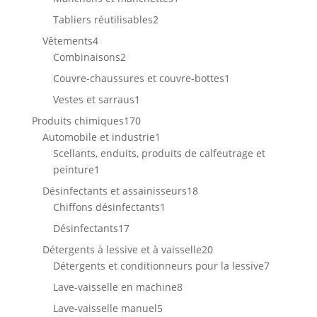
produit
2
Tabliers réutilisables
2
produits
4
Vêtements
4
produits
2
Combinaisons
2
produits
1
Couvre-chaussures et couvre-bottes
1
produit
1
Vestes et sarraus
1
produit
170
Produits chimiques
170
produits
1
Automobile et industrie
1
produit
Scellants, enduits, produits de calfeutrage et
1
peinture
1
produit
18
Désinfectants et assainisseurs
18
1
produits
Chiffons désinfectants
1
produit
17
Désinfectants
17
produits
20
Détergents à lessive et à vaisselle
20
produits
7
Détergents et conditionneurs pour la lessive
7
produits
8
Lave-vaisselle en machine
8
produits
5
Lave-vaisselle manuel
5