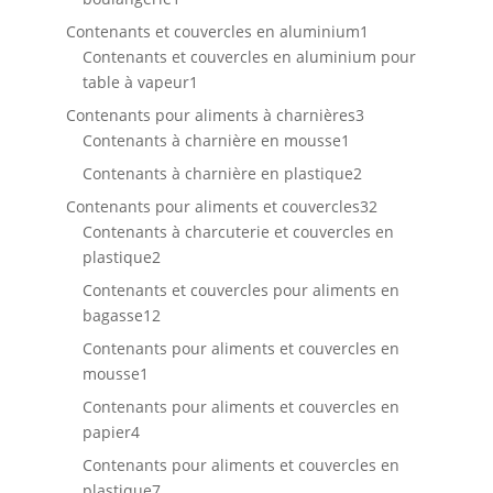
produit
1
Contenants et couvercles en aluminium
1
produit
Contenants et couvercles en aluminium pour
1
table à vapeur
1
produit
3
Contenants pour aliments à charnières
3
1
produits
Contenants à charnière en mousse
1
produit
2
Contenants à charnière en plastique
2
produits
32
Contenants pour aliments et couvercles
32
produits
Contenants à charcuterie et couvercles en
2
plastique
2
produits
Contenants et couvercles pour aliments en
12
bagasse
12
produits
Contenants pour aliments et couvercles en
1
mousse
1
produit
Contenants pour aliments et couvercles en
4
papier
4
produits
Contenants pour aliments et couvercles en
7
plastique
7