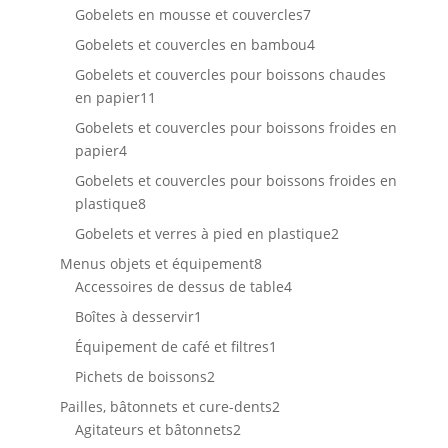
7
produits
Gobelets en mousse et couvercles
7
produits
4
Gobelets et couvercles en bambou
4
produits
Gobelets et couvercles pour boissons chaudes
11
en papier
11
produits
Gobelets et couvercles pour boissons froides en
4
papier
4
produits
Gobelets et couvercles pour boissons froides en
8
plastique
8
produits
2
Gobelets et verres à pied en plastique
2
produits
8
Menus objets et équipement
8
produits
4
Accessoires de dessus de table
4
produits
1
Boîtes à desservir
1
produit
1
Équipement de café et filtres
1
produit
2
Pichets de boissons
2
produits
2
Pailles, bâtonnets et cure-dents
2
2
produits
Agitateurs et bâtonnets
2