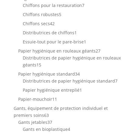
produits
7
Chiffons pour la restauration
7
produits
5
Chiffons robustes
5
produits
42
Chiffons secs
42
produits
1
Distributrices de chiffons
1
produit
1
Essuie-tout pour le pare-brise
1
produit
27
Papier hygiénique en rouleaux géants
27
produits
Distributrices de papier hygiénique en rouleaux
15
géants
15
produits
34
Papier hygiénique standard
34
produits
7
Distributrices de papier hygiénique standard
7
produits
1
Papier hygiénique entreplié
1
produit
11
Papier-mouchoir
11
produits
Gants, équipement de protection individuel et
63
premiers soins
63
produits
37
Gants jetables
37
produits
4
Gants en bioplastique
4
produits