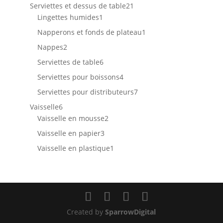
produits
21
Serviettes et dessus de table
21
1
produits
Lingettes humides
1
produit
1
Napperons et fonds de plateau
1
produit
2
Nappes
2
produits
6
Serviettes de table
6
produits
4
Serviettes pour boissons
4
produits
7
Serviettes pour distributeurs
7
produits
6
Vaisselle
6
produits
2
Vaisselle en mousse
2
produits
3
Vaisselle en papier
3
produits
1
Vaisselle en plastique
1
produit
Created by
SparrowDigital