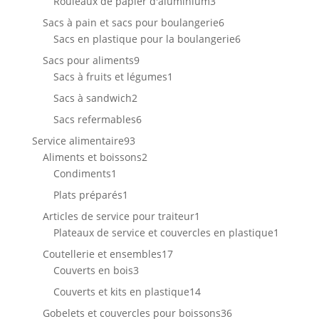
produits
3
Rouleaux de papier d'aluminium
3
produits
6
Sacs à pain et sacs pour boulangerie
6
produits
6
Sacs en plastique pour la boulangerie
6
produits
9
Sacs pour aliments
9
produits
1
Sacs à fruits et légumes
1
produit
2
Sacs à sandwich
2
produits
6
Sacs refermables
6
produits
93
Service alimentaire
93
produits
2
Aliments et boissons
2
1
produits
Condiments
1
produit
1
Plats préparés
1
produit
1
Articles de service pour traiteur
1
produit
1
Plateaux de service et couvercles en plastique
1
produit
17
Coutellerie et ensembles
17
3
produits
Couverts en bois
3
produits
14
Couverts et kits en plastique
14
produits
36
Gobelets et couvercles pour boissons
36