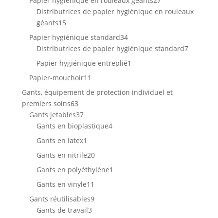
Papier hygiénique en rouleaux géants
27
produits
Distributrices de papier hygiénique en rouleaux
15
géants
15
produits
34
Papier hygiénique standard
34
produits
7
Distributrices de papier hygiénique standard
7
produits
1
Papier hygiénique entreplié
1
produit
11
Papier-mouchoir
11
produits
Gants, équipement de protection individuel et
63
premiers soins
63
produits
37
Gants jetables
37
produits
4
Gants en bioplastique
4
produits
1
Gants en latex
1
produit
20
Gants en nitrile
20
produits
1
Gants en polyéthylène
1
produit
11
Gants en vinyle
11
produits
9
Gants réutilisables
9
3
produits
Gants de travail
3