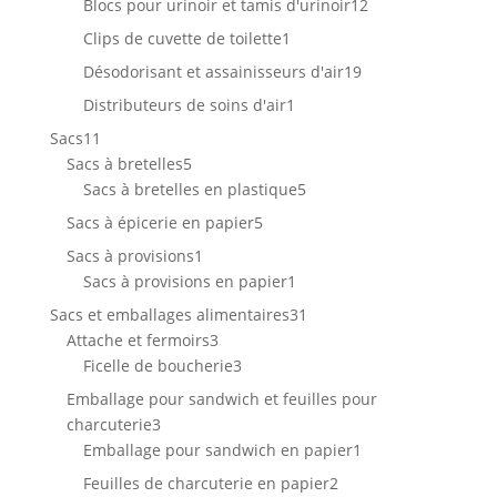
produits
12
Blocs pour urinoir et tamis d'urinoir
12
produits
1
Clips de cuvette de toilette
1
produit
19
Désodorisant et assainisseurs d'air
19
produits
1
Distributeurs de soins d'air
1
produit
11
Sacs
11
produits
5
Sacs à bretelles
5
produits
5
Sacs à bretelles en plastique
5
produits
5
Sacs à épicerie en papier
5
produits
1
Sacs à provisions
1
produit
1
Sacs à provisions en papier
1
produit
31
Sacs et emballages alimentaires
31
3
produits
Attache et fermoirs
3
produits
3
Ficelle de boucherie
3
produits
Emballage pour sandwich et feuilles pour
3
charcuterie
3
produits
1
Emballage pour sandwich en papier
1
produit
2
Feuilles de charcuterie en papier
2