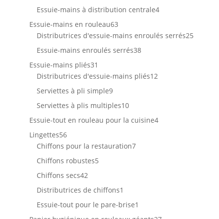
produits
4
Essuie-mains à distribution centrale
4
produits
63
Essuie-mains en rouleau
63
produits
25
Distributrices d'essuie-mains enroulés serrés
25
produit
38
Essuie-mains enroulés serrés
38
produits
31
Essuie-mains pliés
31
produits
12
Distributrices d'essuie-mains pliés
12
produits
9
Serviettes à pli simple
9
produits
10
Serviettes à plis multiples
10
produits
4
Essuie-tout en rouleau pour la cuisine
4
produits
56
Lingettes
56
produits
7
Chiffons pour la restauration
7
produits
5
Chiffons robustes
5
produits
42
Chiffons secs
42
produits
1
Distributrices de chiffons
1
produit
1
Essuie-tout pour le pare-brise
1
produit
27