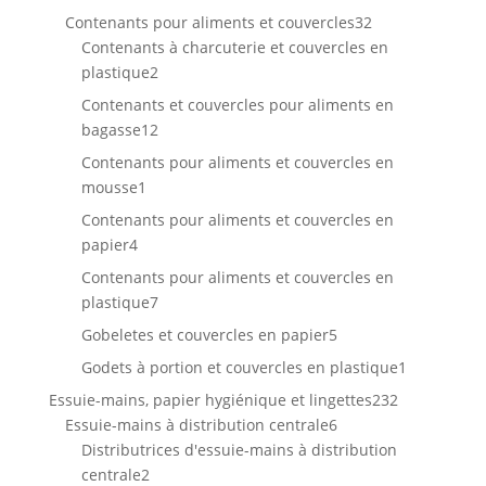
produits
32
Contenants pour aliments et couvercles
32
produits
Contenants à charcuterie et couvercles en
2
plastique
2
produits
Contenants et couvercles pour aliments en
12
bagasse
12
produits
Contenants pour aliments et couvercles en
1
mousse
1
produit
Contenants pour aliments et couvercles en
4
papier
4
produits
Contenants pour aliments et couvercles en
7
plastique
7
produits
5
Gobeletes et couvercles en papier
5
produits
1
Godets à portion et couvercles en plastique
1
produit
232
Essuie-mains, papier hygiénique et lingettes
232
6
produits
Essuie-mains à distribution centrale
6
produits
Distributrices d'essuie-mains à distribution
2
centrale
2