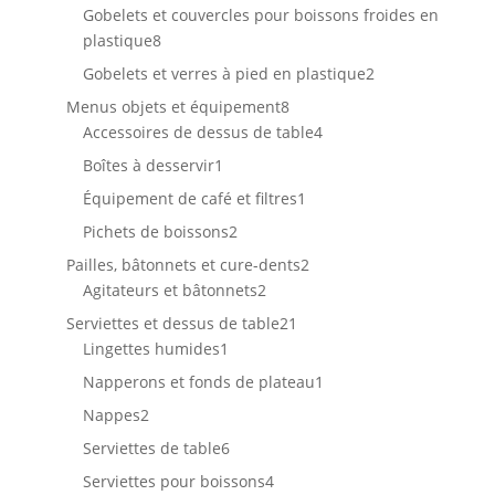
produits
Gobelets et couvercles pour boissons froides en
8
plastique
8
produits
2
Gobelets et verres à pied en plastique
2
produits
8
Menus objets et équipement
8
produits
4
Accessoires de dessus de table
4
produits
1
Boîtes à desservir
1
produit
1
Équipement de café et filtres
1
produit
2
Pichets de boissons
2
produits
2
Pailles, bâtonnets et cure-dents
2
2
produits
Agitateurs et bâtonnets
2
produits
21
Serviettes et dessus de table
21
1
produits
Lingettes humides
1
produit
1
Napperons et fonds de plateau
1
produit
2
Nappes
2
produits
6
Serviettes de table
6
produits
4
Serviettes pour boissons
4