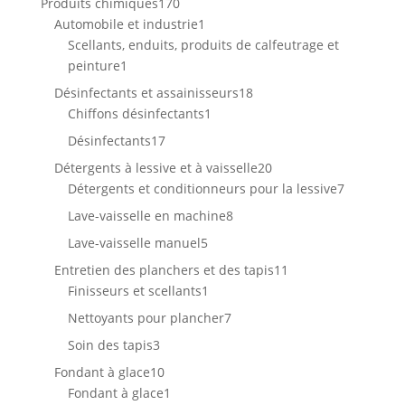
170
Produits chimiques
170
produits
1
Automobile et industrie
1
produit
Scellants, enduits, produits de calfeutrage et
1
peinture
1
produit
18
Désinfectants et assainisseurs
18
1
produits
Chiffons désinfectants
1
produit
17
Désinfectants
17
produits
20
Détergents à lessive et à vaisselle
20
produits
7
Détergents et conditionneurs pour la lessive
7
produits
8
Lave-vaisselle en machine
8
produits
5
Lave-vaisselle manuel
5
produits
11
Entretien des planchers et des tapis
11
1
produits
Finisseurs et scellants
1
produit
7
Nettoyants pour plancher
7
produits
3
Soin des tapis
3
produits
10
Fondant à glace
10
produits
1
Fondant à glace
1