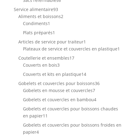
Sacs refermables
6
produits
93
Service alimentaire
93
produits
2
Aliments et boissons
2
1
produits
Condiments
1
produit
1
Plats préparés
1
produit
1
Articles de service pour traiteur
1
produit
1
Plateaux de service et couvercles en plastique
1
produit
17
Coutellerie et ensembles
17
3
produits
Couverts en bois
3
produits
14
Couverts et kits en plastique
14
produits
36
Gobelets et couvercles pour boissons
36
7
produits
Gobelets en mousse et couvercles
7
produits
4
Gobelets et couvercles en bambou
4
produits
Gobelets et couvercles pour boissons chaudes
11
en papier
11
produits
Gobelets et couvercles pour boissons froides en
4
papier
4