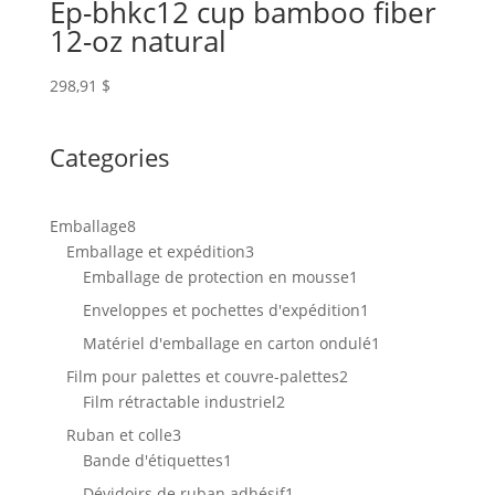
Ep-bhkc12 cup bamboo fiber
12-oz natural
298,91
$
Categories
8
Emballage
8
produits
3
Emballage et expédition
3
produits
1
Emballage de protection en mousse
1
produit
1
Enveloppes et pochettes d'expédition
1
produit
1
Matériel d'emballage en carton ondulé
1
produit
2
Film pour palettes et couvre-palettes
2
2
produits
Film rétractable industriel
2
produits
3
Ruban et colle
3
produits
1
Bande d'étiquettes
1
produit
1
Dévidoirs de ruban adhésif
1