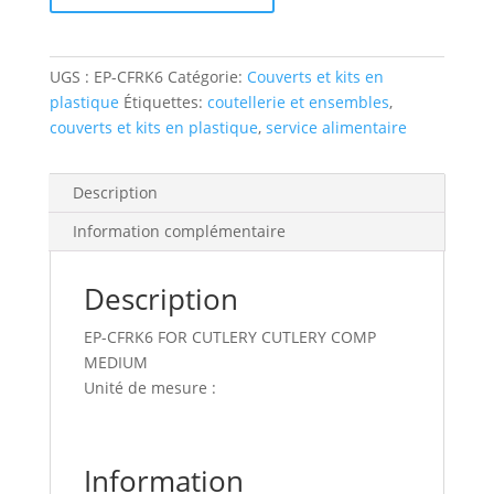
fork
pla
mw
UGS :
EP-CFRK6
Catégorie:
Couverts et kits en
6.5"
plastique
Étiquettes:
coutellerie et ensembles
,
white
couverts et kits en plastique
,
service alimentaire
compostable
Description
Information complémentaire
Description
EP-CFRK6 FOR CUTLERY CUTLERY COMP
MEDIUM
Unité de mesure :
Information