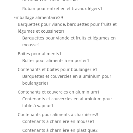
produit
1
Ruban pour entretien et travaux légers
1
produit
39
Emballage alimentaire
39
produits
Barquettes pour viande, barquettes pour fruits et
1
légumes et coussinets
1
produit
Barquettes pour viande et fruits et légumes en
1
mousse
1
produit
1
Boîtes pour aliments
1
produit
1
Boîtes pour aliments à emporter
1
produit
1
Contenants et boîtes pour boulangerie
1
produit
Barquettes et couvercles en aluminium pour
1
boulangerie
1
produit
1
Contenants et couvercles en aluminium
1
produit
Contenants et couvercles en aluminium pour
1
table à vapeur
1
produit
3
Contenants pour aliments à charnières
3
1
produits
Contenants à charnière en mousse
1
produit
2
Contenants à charnière en plastique
2