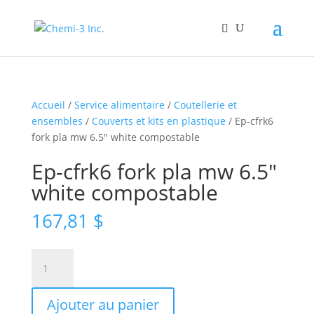
Accueil
/
Service alimentaire
/
Coutellerie et
ensembles
/
Couverts et kits en plastique
/ Ep-cfrk6
fork pla mw 6.5″ white compostable
Ep-cfrk6 fork pla mw 6.5″
white compostable
167,81
$
quantité
de
Ep-
Ajouter au panier
cfrk6