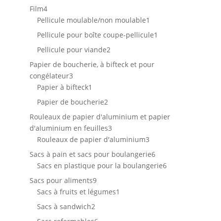
produits
4
Film
4
produits
1
Pellicule moulable/non moulable
1
produit
1
Pellicule pour boîte coupe-pellicule
1
produit
2
Pellicule pour viande
2
produits
Papier de boucherie, à bifteck et pour
3
congélateur
3
produits
1
Papier à bifteck
1
produit
2
Papier de boucherie
2
produits
Rouleaux de papier d'aluminium et papier
3
d'aluminium en feuilles
3
produits
3
Rouleaux de papier d'aluminium
3
produits
6
Sacs à pain et sacs pour boulangerie
6
produits
6
Sacs en plastique pour la boulangerie
6
produits
9
Sacs pour aliments
9
produits
1
Sacs à fruits et légumes
1
produit
2
Sacs à sandwich
2
produits
6