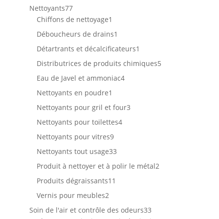
produit
77
Nettoyants
77
produits
1
Chiffons de nettoyage
1
produit
1
Déboucheurs de drains
1
produit
1
Détartrants et décalcificateurs
1
produit
5
Distributrices de produits chimiques
5
produits
4
Eau de Javel et ammoniac
4
produits
1
Nettoyants en poudre
1
produit
3
Nettoyants pour gril et four
3
produits
4
Nettoyants pour toilettes
4
produits
9
Nettoyants pour vitres
9
produits
33
Nettoyants tout usage
33
produits
2
Produit à nettoyer et à polir le métal
2
produits
11
Produits dégraissants
11
produits
2
Vernis pour meubles
2
produits
33
Soin de l'air et contrôle des odeurs
33