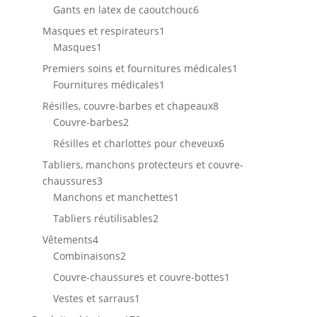
produits
6
Gants en latex de caoutchouc
6
produits
1
Masques et respirateurs
1
1
produit
Masques
1
produit
1
Premiers soins et fournitures médicales
1
1
produit
Fournitures médicales
1
produit
8
Résilles, couvre-barbes et chapeaux
8
2
produits
Couvre-barbes
2
produits
6
Résilles et charlottes pour cheveux
6
produits
Tabliers, manchons protecteurs et couvre-
3
chaussures
3
produits
1
Manchons et manchettes
1
produit
2
Tabliers réutilisables
2
produits
4
Vêtements
4
produits
2
Combinaisons
2
produits
1
Couvre-chaussures et couvre-bottes
1
produit
1
Vestes et sarraus
1
produit