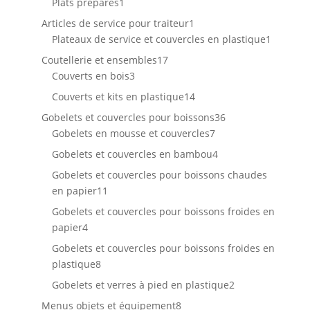
1
Plats préparés
1
produit
1
Articles de service pour traiteur
1
produit
1
Plateaux de service et couvercles en plastique
1
produit
17
Coutellerie et ensembles
17
3
produits
Couverts en bois
3
produits
14
Couverts et kits en plastique
14
produits
36
Gobelets et couvercles pour boissons
36
7
produits
Gobelets en mousse et couvercles
7
produits
4
Gobelets et couvercles en bambou
4
produits
Gobelets et couvercles pour boissons chaudes
11
en papier
11
produits
Gobelets et couvercles pour boissons froides en
4
papier
4
produits
Gobelets et couvercles pour boissons froides en
8
plastique
8
produits
2
Gobelets et verres à pied en plastique
2
produits
8
Menus objets et équipement
8