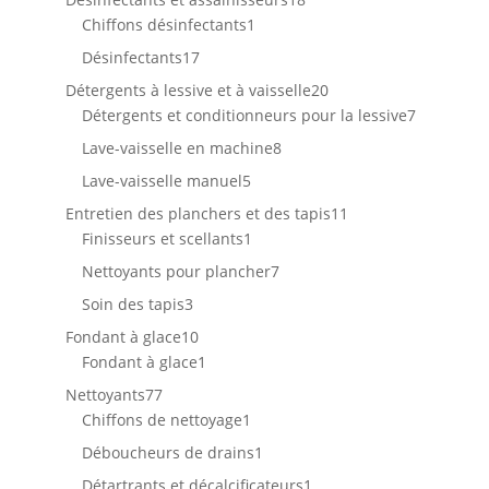
1
produits
Chiffons désinfectants
1
produit
17
Désinfectants
17
produits
20
Détergents à lessive et à vaisselle
20
produits
7
Détergents et conditionneurs pour la lessive
7
produits
8
Lave-vaisselle en machine
8
produits
5
Lave-vaisselle manuel
5
produits
11
Entretien des planchers et des tapis
11
1
produits
Finisseurs et scellants
1
produit
7
Nettoyants pour plancher
7
produits
3
Soin des tapis
3
produits
10
Fondant à glace
10
produits
1
Fondant à glace
1
produit
77
Nettoyants
77
produits
1
Chiffons de nettoyage
1
produit
1
Déboucheurs de drains
1
produit
1
Détartrants et décalcificateurs
1