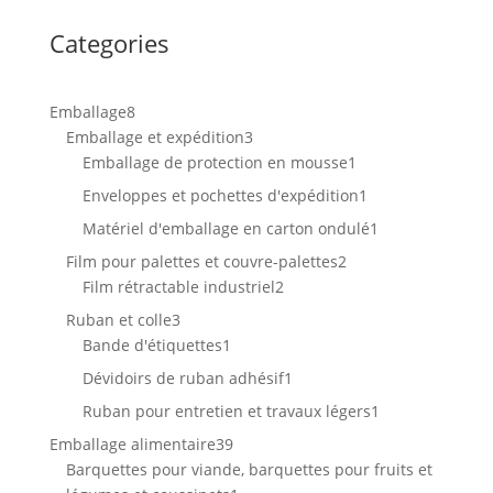
Categories
8
Emballage
8
produits
3
Emballage et expédition
3
produits
1
Emballage de protection en mousse
1
produit
1
Enveloppes et pochettes d'expédition
1
produit
1
Matériel d'emballage en carton ondulé
1
produit
2
Film pour palettes et couvre-palettes
2
2
produits
Film rétractable industriel
2
produits
3
Ruban et colle
3
produits
1
Bande d'étiquettes
1
produit
1
Dévidoirs de ruban adhésif
1
produit
1
Ruban pour entretien et travaux légers
1
produit
39
Emballage alimentaire
39
produits
Barquettes pour viande, barquettes pour fruits et