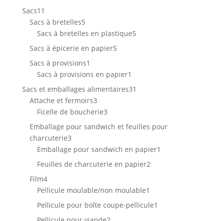
produit
11
Sacs
11
produits
5
Sacs à bretelles
5
produits
5
Sacs à bretelles en plastique
5
produits
5
Sacs à épicerie en papier
5
produits
1
Sacs à provisions
1
produit
1
Sacs à provisions en papier
1
produit
31
Sacs et emballages alimentaires
31
3
produits
Attache et fermoirs
3
produits
3
Ficelle de boucherie
3
produits
Emballage pour sandwich et feuilles pour
3
charcuterie
3
produits
1
Emballage pour sandwich en papier
1
produit
2
Feuilles de charcuterie en papier
2
produits
4
Film
4
produits
1
Pellicule moulable/non moulable
1
produit
1
Pellicule pour boîte coupe-pellicule
1
produit
2
Pellicule pour viande
2