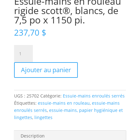
Essuie-mains en rouleau
rigide scott®, blancs, de
7,5 po x 1150 pi.
237,70
$
quantité
de
Essuie-
Ajouter au panier
mains
en
rouleau
rigide
UGS :
25702
Catégorie:
Essuie-mains enroulés serrés
scott®,
Étiquettes:
essuie-mains en rouleau
,
essuie-mains
blancs,
enroulés serrés
,
essuie-mains, papier hygiénique et
de
lingettes
,
lingettes
7,5
po
x
Description