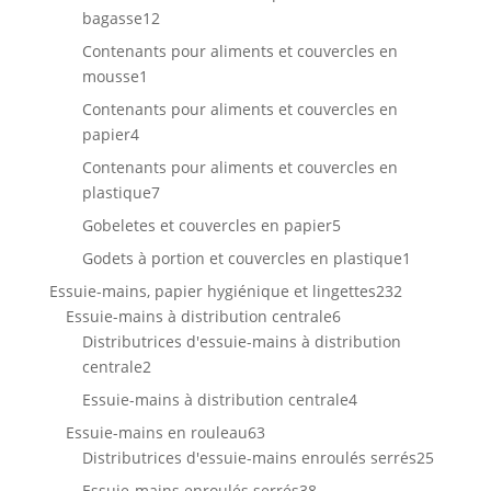
12
bagasse
12
produits
Contenants pour aliments et couvercles en
1
mousse
1
produit
Contenants pour aliments et couvercles en
4
papier
4
produits
Contenants pour aliments et couvercles en
7
plastique
7
produits
5
Gobeletes et couvercles en papier
5
produits
1
Godets à portion et couvercles en plastique
1
produit
232
Essuie-mains, papier hygiénique et lingettes
232
6
produits
Essuie-mains à distribution centrale
6
produits
Distributrices d'essuie-mains à distribution
2
centrale
2
produits
4
Essuie-mains à distribution centrale
4
produits
63
Essuie-mains en rouleau
63
produits
25
Distributrices d'essuie-mains enroulés serrés
25
produit
38
Essuie-mains enroulés serrés
38