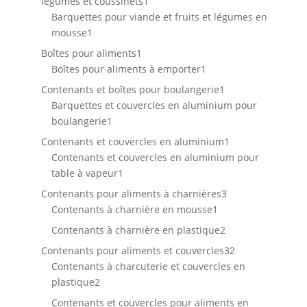
1
légumes et coussinets
1
produit
Barquettes pour viande et fruits et légumes en
1
mousse
1
produit
1
Boîtes pour aliments
1
produit
1
Boîtes pour aliments à emporter
1
produit
1
Contenants et boîtes pour boulangerie
1
produit
Barquettes et couvercles en aluminium pour
1
boulangerie
1
produit
1
Contenants et couvercles en aluminium
1
produit
Contenants et couvercles en aluminium pour
1
table à vapeur
1
produit
3
Contenants pour aliments à charnières
3
1
produits
Contenants à charnière en mousse
1
produit
2
Contenants à charnière en plastique
2
produits
32
Contenants pour aliments et couvercles
32
produits
Contenants à charcuterie et couvercles en
2
plastique
2
produits
Contenants et couvercles pour aliments en