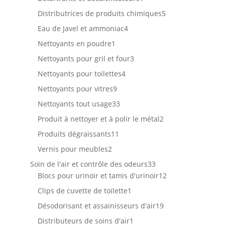
produit
5
Distributrices de produits chimiques
5
produits
4
Eau de Javel et ammoniac
4
produits
1
Nettoyants en poudre
1
produit
3
Nettoyants pour gril et four
3
produits
4
Nettoyants pour toilettes
4
produits
9
Nettoyants pour vitres
9
produits
33
Nettoyants tout usage
33
produits
2
Produit à nettoyer et à polir le métal
2
produits
11
Produits dégraissants
11
produits
2
Vernis pour meubles
2
produits
33
Soin de l'air et contrôle des odeurs
33
produits
12
Blocs pour urinoir et tamis d'urinoir
12
produits
1
Clips de cuvette de toilette
1
produit
19
Désodorisant et assainisseurs d'air
19
produits
1
Distributeurs de soins d'air
1