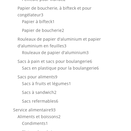
produits
Papier de boucherie, à bifteck et pour
3
congélateur
3
produits
1
Papier à bifteck
1
produit
2
Papier de boucherie
2
produits
Rouleaux de papier d'aluminium et papier
3
d'aluminium en feuilles
3
produits
3
Rouleaux de papier d'aluminium
3
produits
6
Sacs à pain et sacs pour boulangerie
6
produits
6
Sacs en plastique pour la boulangerie
6
produits
9
Sacs pour aliments
9
produits
1
Sacs à fruits et légumes
1
produit
2
Sacs à sandwich
2
produits
6
Sacs refermables
6
produits
93
Service alimentaire
93
produits
2
Aliments et boissons
2
1
produits
Condiments
1
produit