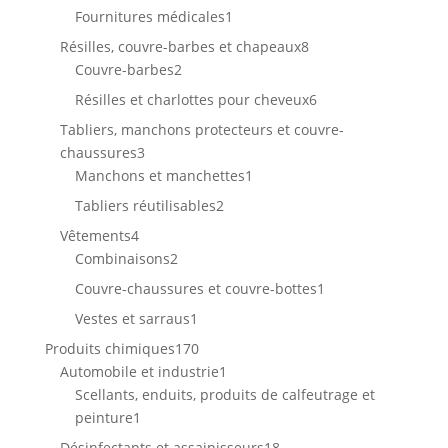
1
produit
Fournitures médicales
1
produit
8
Résilles, couvre-barbes et chapeaux
8
2
produits
Couvre-barbes
2
produits
6
Résilles et charlottes pour cheveux
6
produits
Tabliers, manchons protecteurs et couvre-
3
chaussures
3
produits
1
Manchons et manchettes
1
produit
2
Tabliers réutilisables
2
produits
4
Vêtements
4
produits
2
Combinaisons
2
produits
1
Couvre-chaussures et couvre-bottes
1
produit
1
Vestes et sarraus
1
produit
170
Produits chimiques
170
produits
1
Automobile et industrie
1
produit
Scellants, enduits, produits de calfeutrage et
1
peinture
1
produit
18
Désinfectants et assainisseurs
18