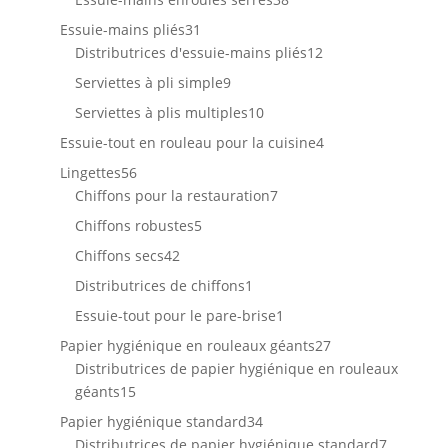
produits
31
Essuie-mains pliés
31
produits
12
Distributrices d'essuie-mains pliés
12
produits
9
Serviettes à pli simple
9
produits
10
Serviettes à plis multiples
10
produits
4
Essuie-tout en rouleau pour la cuisine
4
produits
56
Lingettes
56
produits
7
Chiffons pour la restauration
7
produits
5
Chiffons robustes
5
produits
42
Chiffons secs
42
produits
1
Distributrices de chiffons
1
produit
1
Essuie-tout pour le pare-brise
1
produit
27
Papier hygiénique en rouleaux géants
27
produits
Distributrices de papier hygiénique en rouleaux
15
géants
15
produits
34
Papier hygiénique standard
34
produits
7
Distributrices de papier hygiénique standard
7