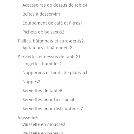
produits
4
Accessoires de dessus de table
4
produits
1
Boîtes à desservir
1
produit
1
Équipement de café et filtres
1
produit
2
Pichets de boissons
2
produits
2
Pailles, bâtonnets et cure-dents
2
2
produits
Agitateurs et bâtonnets
2
produits
21
Serviettes et dessus de table
21
1
produits
Lingettes humides
1
produit
1
Napperons et fonds de plateau
1
produit
2
Nappes
2
produits
6
Serviettes de table
6
produits
4
Serviettes pour boissons
4
produits
7
Serviettes pour distributeurs
7
produits
6
Vaisselle
6
produits
2
Vaisselle en mousse
2
produits
3
Vaisselle en papier
3