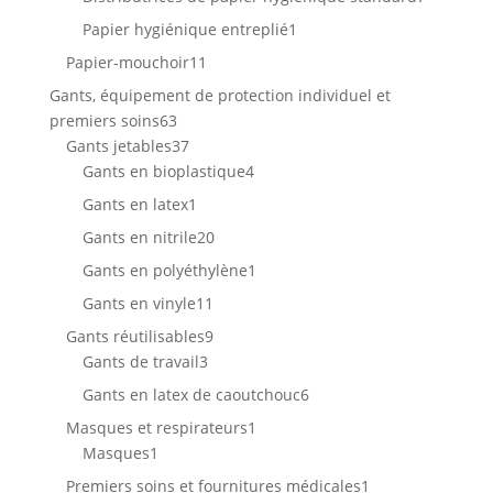
produits
1
Papier hygiénique entreplié
1
produit
11
Papier-mouchoir
11
produits
Gants, équipement de protection individuel et
63
premiers soins
63
produits
37
Gants jetables
37
produits
4
Gants en bioplastique
4
produits
1
Gants en latex
1
produit
20
Gants en nitrile
20
produits
1
Gants en polyéthylène
1
produit
11
Gants en vinyle
11
produits
9
Gants réutilisables
9
3
produits
Gants de travail
3
produits
6
Gants en latex de caoutchouc
6
produits
1
Masques et respirateurs
1
1
produit
Masques
1
produit
1
Premiers soins et fournitures médicales
1