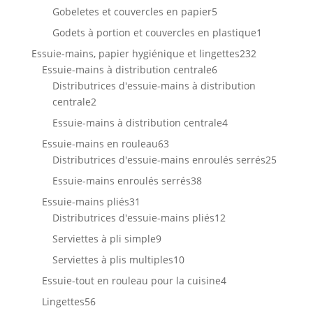
produits
5
Gobeletes et couvercles en papier
5
produits
1
Godets à portion et couvercles en plastique
1
produit
232
Essuie-mains, papier hygiénique et lingettes
232
6
produits
Essuie-mains à distribution centrale
6
produits
Distributrices d'essuie-mains à distribution
2
centrale
2
produits
4
Essuie-mains à distribution centrale
4
produits
63
Essuie-mains en rouleau
63
produits
25
Distributrices d'essuie-mains enroulés serrés
25
produit
38
Essuie-mains enroulés serrés
38
produits
31
Essuie-mains pliés
31
produits
12
Distributrices d'essuie-mains pliés
12
produits
9
Serviettes à pli simple
9
produits
10
Serviettes à plis multiples
10
produits
4
Essuie-tout en rouleau pour la cuisine
4
produits
56
Lingettes
56