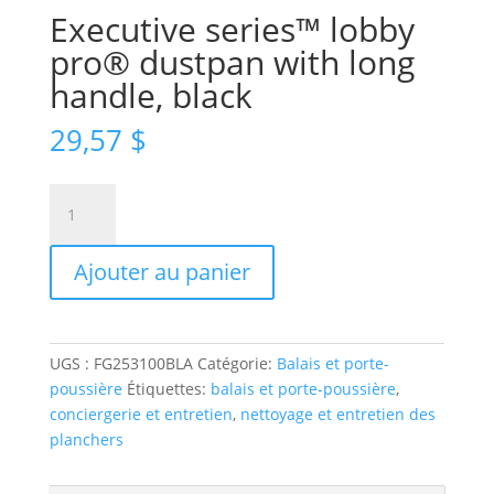
Executive series™ lobby
pro® dustpan with long
handle, black
29,57
$
quantité
de
Executive
Ajouter au panier
series™
lobby
pro®
dustpan
UGS :
FG253100BLA
Catégorie:
Balais et porte-
with
poussière
Étiquettes:
balais et porte-poussière
,
long
conciergerie et entretien
,
nettoyage et entretien des
handle,
planchers
black