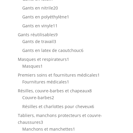
produit
20
Gants en nitrile
20
produits
1
Gants en polyéthylène
1
produit
11
Gants en vinyle
11
produits
9
Gants réutilisables
9
3
produits
Gants de travail
3
produits
6
Gants en latex de caoutchouc
6
produits
1
Masques et respirateurs
1
1
produit
Masques
1
produit
1
Premiers soins et fournitures médicales
1
1
produit
Fournitures médicales
1
produit
8
Résilles, couvre-barbes et chapeaux
8
2
produits
Couvre-barbes
2
produits
6
Résilles et charlottes pour cheveux
6
produits
Tabliers, manchons protecteurs et couvre-
3
chaussures
3
produits
1
Manchons et manchettes
1