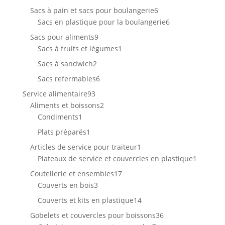
produits
6
Sacs à pain et sacs pour boulangerie
6
produits
6
Sacs en plastique pour la boulangerie
6
produits
9
Sacs pour aliments
9
produits
1
Sacs à fruits et légumes
1
produit
2
Sacs à sandwich
2
produits
6
Sacs refermables
6
produits
93
Service alimentaire
93
produits
2
Aliments et boissons
2
1
produits
Condiments
1
produit
1
Plats préparés
1
produit
1
Articles de service pour traiteur
1
produit
1
Plateaux de service et couvercles en plastique
1
produit
17
Coutellerie et ensembles
17
3
produits
Couverts en bois
3
produits
14
Couverts et kits en plastique
14
produits
36
Gobelets et couvercles pour boissons
36