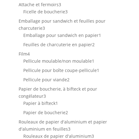
3
produits
Attache et fermoirs
3
produits
3
Ficelle de boucherie
3
produits
Emballage pour sandwich et feuilles pour
3
charcuterie
3
produits
1
Emballage pour sandwich en papier
1
produit
2
Feuilles de charcuterie en papier
2
produits
4
Film
4
produits
1
Pellicule moulable/non moulable
1
produit
1
Pellicule pour boîte coupe-pellicule
1
produit
2
Pellicule pour viande
2
produits
Papier de boucherie, à bifteck et pour
3
congélateur
3
produits
1
Papier à bifteck
1
produit
2
Papier de boucherie
2
produits
Rouleaux de papier d'aluminium et papier
3
d'aluminium en feuilles
3
produits
3
Rouleaux de papier d'aluminium
3