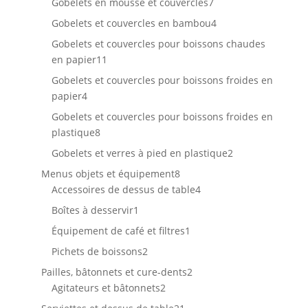
7
produits
Gobelets en mousse et couvercles
7
produits
4
Gobelets et couvercles en bambou
4
produits
Gobelets et couvercles pour boissons chaudes
11
en papier
11
produits
Gobelets et couvercles pour boissons froides en
4
papier
4
produits
Gobelets et couvercles pour boissons froides en
8
plastique
8
produits
2
Gobelets et verres à pied en plastique
2
produits
8
Menus objets et équipement
8
produits
4
Accessoires de dessus de table
4
produits
1
Boîtes à desservir
1
produit
1
Équipement de café et filtres
1
produit
2
Pichets de boissons
2
produits
2
Pailles, bâtonnets et cure-dents
2
2
produits
Agitateurs et bâtonnets
2
produits
21