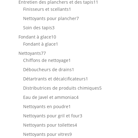
11
Entretien des planchers et des tapis
11
1
produits
Finisseurs et scellants
1
produit
7
Nettoyants pour plancher
7
produits
3
Soin des tapis
3
produits
10
Fondant à glace
10
produits
1
Fondant à glace
1
produit
77
Nettoyants
77
produits
1
Chiffons de nettoyage
1
produit
1
Déboucheurs de drains
1
produit
1
Détartrants et décalcificateurs
1
produit
5
Distributrices de produits chimiques
5
produits
4
Eau de Javel et ammoniac
4
produits
1
Nettoyants en poudre
1
produit
3
Nettoyants pour gril et four
3
produits
4
Nettoyants pour toilettes
4
produits
9
Nettoyants pour vitres
9