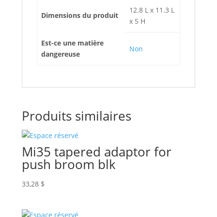
12.8 L x 11.3 L
Dimensions du produit
x 5 H
Est-ce une matière
Non
dangereuse
Produits similaires
Mi35 tapered adaptor for
push broom blk
33,28
$