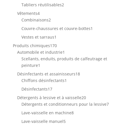
produit
2
Tabliers réutilisables
2
produits
4
Vêtements
4
produits
2
Combinaisons
2
produits
1
Couvre-chaussures et couvre-bottes
1
produit
1
Vestes et sarraus
1
produit
170
Produits chimiques
170
produits
1
Automobile et industrie
1
produit
Scellants, enduits, produits de calfeutrage et
1
peinture
1
produit
18
Désinfectants et assainisseurs
18
1
produits
Chiffons désinfectants
1
produit
17
Désinfectants
17
produits
20
Détergents à lessive et à vaisselle
20
produits
7
Détergents et conditionneurs pour la lessive
7
produits
8
Lave-vaisselle en machine
8
produits
5
Lave-vaisselle manuel
5
produits