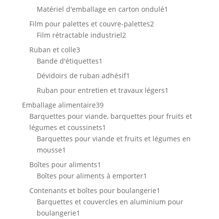
produit
1
Matériel d'emballage en carton ondulé
1
produit
2
Film pour palettes et couvre-palettes
2
2
produits
Film rétractable industriel
2
produits
3
Ruban et colle
3
produits
1
Bande d'étiquettes
1
produit
1
Dévidoirs de ruban adhésif
1
produit
1
Ruban pour entretien et travaux légers
1
produit
39
Emballage alimentaire
39
produits
Barquettes pour viande, barquettes pour fruits et
1
légumes et coussinets
1
produit
Barquettes pour viande et fruits et légumes en
1
mousse
1
produit
1
Boîtes pour aliments
1
produit
1
Boîtes pour aliments à emporter
1
produit
1
Contenants et boîtes pour boulangerie
1
produit
Barquettes et couvercles en aluminium pour
1
boulangerie
1