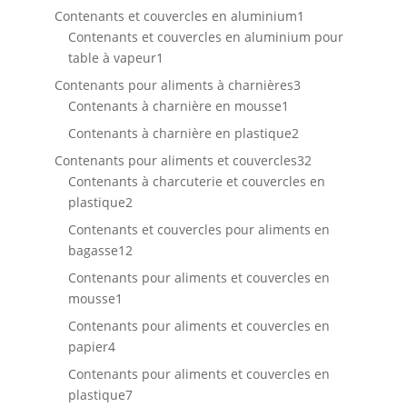
produit
1
Contenants et couvercles en aluminium
1
produit
Contenants et couvercles en aluminium pour
1
table à vapeur
1
produit
3
Contenants pour aliments à charnières
3
1
produits
Contenants à charnière en mousse
1
produit
2
Contenants à charnière en plastique
2
produits
32
Contenants pour aliments et couvercles
32
produits
Contenants à charcuterie et couvercles en
2
plastique
2
produits
Contenants et couvercles pour aliments en
12
bagasse
12
produits
Contenants pour aliments et couvercles en
1
mousse
1
produit
Contenants pour aliments et couvercles en
4
papier
4
produits
Contenants pour aliments et couvercles en
7
plastique
7