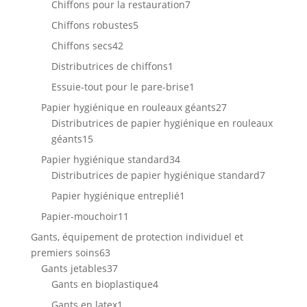
produits
7
Chiffons pour la restauration
7
produits
5
Chiffons robustes
5
produits
42
Chiffons secs
42
produits
1
Distributrices de chiffons
1
produit
1
Essuie-tout pour le pare-brise
1
produit
27
Papier hygiénique en rouleaux géants
27
produits
Distributrices de papier hygiénique en rouleaux
15
géants
15
produits
34
Papier hygiénique standard
34
produits
7
Distributrices de papier hygiénique standard
7
produits
1
Papier hygiénique entreplié
1
produit
11
Papier-mouchoir
11
produits
Gants, équipement de protection individuel et
63
premiers soins
63
produits
37
Gants jetables
37
produits
4
Gants en bioplastique
4
produits
1
Gants en latex
1