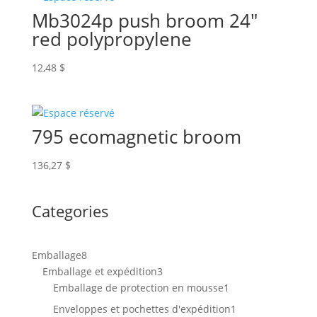
Mb3024p push broom 24″
red polypropylene
12,48
$
795 ecomagnetic broom
136,27
$
Categories
8
Emballage
8
produits
3
Emballage et expédition
3
produits
1
Emballage de protection en mousse
1
produit
1
Enveloppes et pochettes d'expédition
1