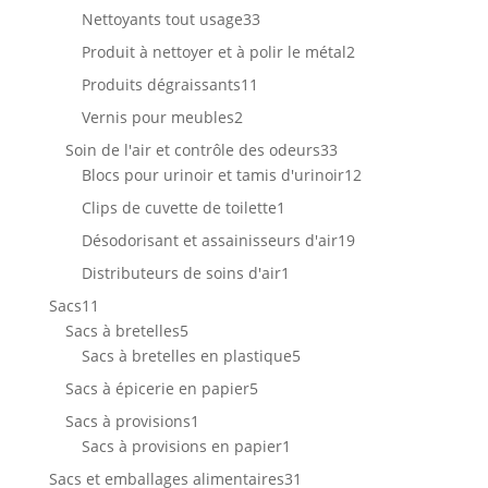
produits
33
Nettoyants tout usage
33
produits
2
Produit à nettoyer et à polir le métal
2
produits
11
Produits dégraissants
11
produits
2
Vernis pour meubles
2
produits
33
Soin de l'air et contrôle des odeurs
33
produits
12
Blocs pour urinoir et tamis d'urinoir
12
produits
1
Clips de cuvette de toilette
1
produit
19
Désodorisant et assainisseurs d'air
19
produits
1
Distributeurs de soins d'air
1
produit
11
Sacs
11
produits
5
Sacs à bretelles
5
produits
5
Sacs à bretelles en plastique
5
produits
5
Sacs à épicerie en papier
5
produits
1
Sacs à provisions
1
produit
1
Sacs à provisions en papier
1
produit
31
Sacs et emballages alimentaires
31