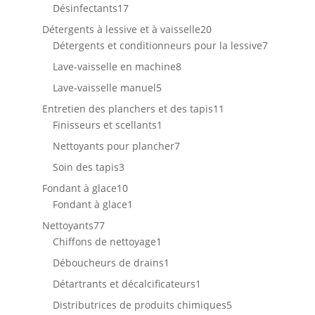
produit
17
Désinfectants
17
produits
20
Détergents à lessive et à vaisselle
20
produits
7
Détergents et conditionneurs pour la lessive
7
produits
8
Lave-vaisselle en machine
8
produits
5
Lave-vaisselle manuel
5
produits
11
Entretien des planchers et des tapis
11
1
produits
Finisseurs et scellants
1
produit
7
Nettoyants pour plancher
7
produits
3
Soin des tapis
3
produits
10
Fondant à glace
10
produits
1
Fondant à glace
1
produit
77
Nettoyants
77
produits
1
Chiffons de nettoyage
1
produit
1
Déboucheurs de drains
1
produit
1
Détartrants et décalcificateurs
1
produit
5
Distributrices de produits chimiques
5