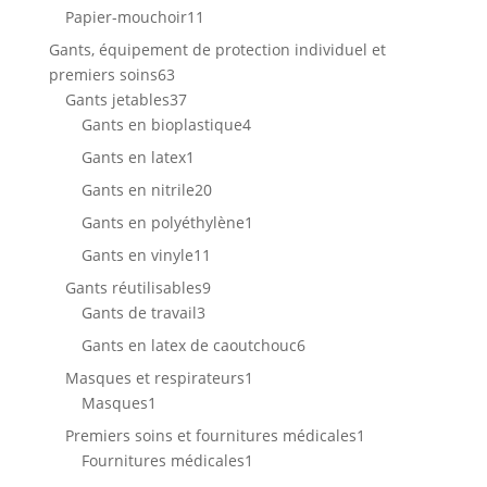
produit
11
Papier-mouchoir
11
produits
Gants, équipement de protection individuel et
63
premiers soins
63
produits
37
Gants jetables
37
produits
4
Gants en bioplastique
4
produits
1
Gants en latex
1
produit
20
Gants en nitrile
20
produits
1
Gants en polyéthylène
1
produit
11
Gants en vinyle
11
produits
9
Gants réutilisables
9
3
produits
Gants de travail
3
produits
6
Gants en latex de caoutchouc
6
produits
1
Masques et respirateurs
1
1
produit
Masques
1
produit
1
Premiers soins et fournitures médicales
1
1
produit
Fournitures médicales
1
produit