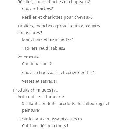
8
Résilles, couvre-barbes et chapeaux
8
2
produits
Couvre-barbes
2
produits
6
Résilles et charlottes pour cheveux
6
produits
Tabliers, manchons protecteurs et couvre-
3
chaussures
3
produits
1
Manchons et manchettes
1
produit
2
Tabliers réutilisables
2
produits
4
Vêtements
4
produits
2
Combinaisons
2
produits
1
Couvre-chaussures et couvre-bottes
1
produit
1
Vestes et sarraus
1
produit
170
Produits chimiques
170
produits
1
Automobile et industrie
1
produit
Scellants, enduits, produits de calfeutrage et
1
peinture
1
produit
18
Désinfectants et assainisseurs
18
1
produits
Chiffons désinfectants
1