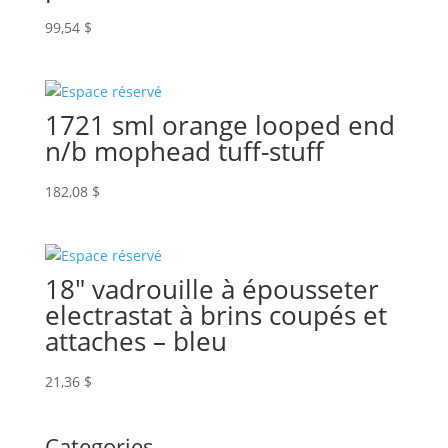
99,54
$
1721 sml orange looped end
n/b mophead tuff-stuff
182,08
$
18″ vadrouille à épousseter
electrastat à brins coupés et
attaches – bleu
21,36
$
Categories