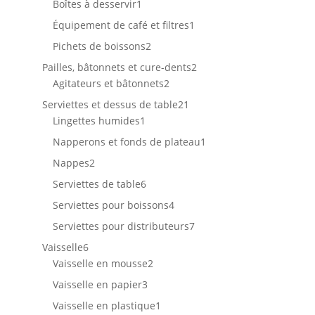
1
Boîtes à desservir
1
produit
1
Équipement de café et filtres
1
produit
2
Pichets de boissons
2
produits
2
Pailles, bâtonnets et cure-dents
2
2
produits
Agitateurs et bâtonnets
2
produits
21
Serviettes et dessus de table
21
1
produits
Lingettes humides
1
produit
1
Napperons et fonds de plateau
1
produit
2
Nappes
2
produits
6
Serviettes de table
6
produits
4
Serviettes pour boissons
4
produits
7
Serviettes pour distributeurs
7
produits
6
Vaisselle
6
produits
2
Vaisselle en mousse
2
produits
3
Vaisselle en papier
3
produits
1
Vaisselle en plastique
1