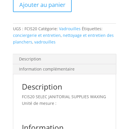
Ajouter au panier
select
waxing
mop
head
UGS :
FCIS20
Catégorie:
Vadrouilles
Étiquettes:
20-
conciergerie et entretien
,
nettoyage et entretien des
oz
planchers
,
vadrouilles
polyester
white
Description
Information complémentaire
Description
FCIS20 SELEC JANITORIAL SUPPLIES WAXING
Unité de mesure :
Information