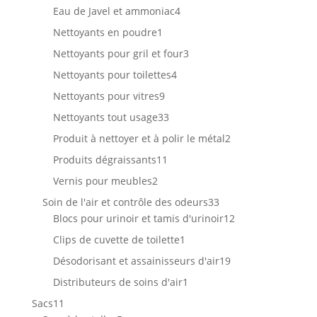
produits
4
Eau de Javel et ammoniac
4
produits
1
Nettoyants en poudre
1
produit
3
Nettoyants pour gril et four
3
produits
4
Nettoyants pour toilettes
4
produits
9
Nettoyants pour vitres
9
produits
33
Nettoyants tout usage
33
produits
2
Produit à nettoyer et à polir le métal
2
produits
11
Produits dégraissants
11
produits
2
Vernis pour meubles
2
produits
33
Soin de l'air et contrôle des odeurs
33
produits
12
Blocs pour urinoir et tamis d'urinoir
12
produits
1
Clips de cuvette de toilette
1
produit
19
Désodorisant et assainisseurs d'air
19
produits
1
Distributeurs de soins d'air
1
produit
11
Sacs
11