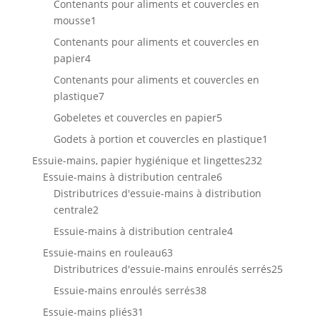
Contenants pour aliments et couvercles en
1
mousse
1
produit
Contenants pour aliments et couvercles en
4
papier
4
produits
Contenants pour aliments et couvercles en
7
plastique
7
produits
5
Gobeletes et couvercles en papier
5
produits
1
Godets à portion et couvercles en plastique
1
produit
232
Essuie-mains, papier hygiénique et lingettes
232
6
produits
Essuie-mains à distribution centrale
6
produits
Distributrices d'essuie-mains à distribution
2
centrale
2
produits
4
Essuie-mains à distribution centrale
4
produits
63
Essuie-mains en rouleau
63
produits
25
Distributrices d'essuie-mains enroulés serrés
25
produit
38
Essuie-mains enroulés serrés
38
produits
31
Essuie-mains pliés
31