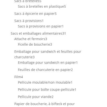
produits
5
Sacs à bretelles
5
produits
5
Sacs à bretelles en plastique
5
produits
5
Sacs à épicerie en papier
5
produits
1
Sacs à provisions
1
produit
1
Sacs à provisions en papier
1
produit
31
Sacs et emballages alimentaires
31
3
produits
Attache et fermoirs
3
produits
3
Ficelle de boucherie
3
produits
Emballage pour sandwich et feuilles pour
3
charcuterie
3
produits
1
Emballage pour sandwich en papier
1
produit
2
Feuilles de charcuterie en papier
2
produits
4
Film
4
produits
1
Pellicule moulable/non moulable
1
produit
1
Pellicule pour boîte coupe-pellicule
1
produit
2
Pellicule pour viande
2
produits
Papier de boucherie, à bifteck et pour