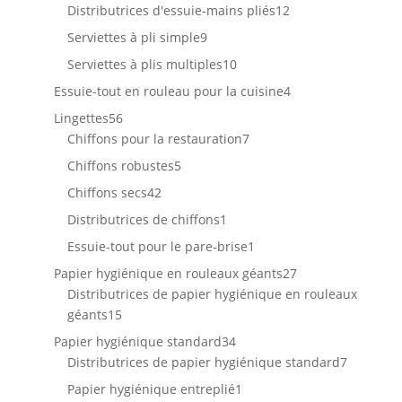
produits
12
Distributrices d'essuie-mains pliés
12
produits
9
Serviettes à pli simple
9
produits
10
Serviettes à plis multiples
10
produits
4
Essuie-tout en rouleau pour la cuisine
4
produits
56
Lingettes
56
produits
7
Chiffons pour la restauration
7
produits
5
Chiffons robustes
5
produits
42
Chiffons secs
42
produits
1
Distributrices de chiffons
1
produit
1
Essuie-tout pour le pare-brise
1
produit
27
Papier hygiénique en rouleaux géants
27
produits
Distributrices de papier hygiénique en rouleaux
15
géants
15
produits
34
Papier hygiénique standard
34
produits
7
Distributrices de papier hygiénique standard
7
produits
1
Papier hygiénique entreplié
1