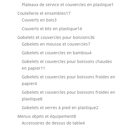
produit
1
Plateaux de service et couvercles en plastique
1
produit
17
Coutellerie et ensembles
17
3
produits
Couverts en bois
3
produits
14
Couverts et kits en plastique
14
produits
36
Gobelets et couvercles pour boissons
36
7
produits
Gobelets en mousse et couvercles
7
produits
4
Gobelets et couvercles en bambou
4
produits
Gobelets et couvercles pour boissons chaudes
11
en papier
11
produits
Gobelets et couvercles pour boissons froides en
4
papier
4
produits
Gobelets et couvercles pour boissons froides en
8
plastique
8
produits
2
Gobelets et verres à pied en plastique
2
produits
8
Menus objets et équipement
8
produits
4
Accessoires de dessus de table
4
produits