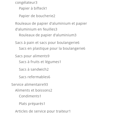
3
congélateur
3
produits
1
Papier à bifteck
1
produit
2
Papier de boucherie
2
produits
Rouleaux de papier d'aluminium et papier
3
d'aluminium en feuilles
3
produits
3
Rouleaux de papier d'aluminium
3
produits
6
Sacs à pain et sacs pour boulangerie
6
produits
6
Sacs en plastique pour la boulangerie
6
produits
9
Sacs pour aliments
9
produits
1
Sacs à fruits et légumes
1
produit
2
Sacs à sandwich
2
produits
6
Sacs refermables
6
produits
93
Service alimentaire
93
produits
2
Aliments et boissons
2
1
produits
Condiments
1
produit
1
Plats préparés
1
produit
1
Articles de service pour traiteur
1