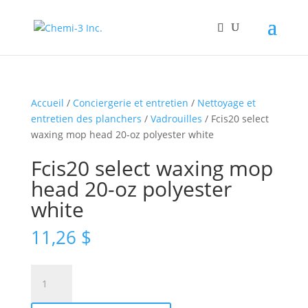
Accueil
/
Conciergerie et entretien
/
Nettoyage et
entretien des planchers
/
Vadrouilles
/ Fcis20 select
waxing mop head 20-oz polyester white
Fcis20 select waxing mop
head 20-oz polyester
white
11,26
$
quantité
de
Fcis20