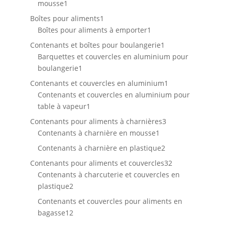
1
mousse
1
produit
1
Boîtes pour aliments
1
produit
1
Boîtes pour aliments à emporter
1
produit
1
Contenants et boîtes pour boulangerie
1
produit
Barquettes et couvercles en aluminium pour
1
boulangerie
1
produit
1
Contenants et couvercles en aluminium
1
produit
Contenants et couvercles en aluminium pour
1
table à vapeur
1
produit
3
Contenants pour aliments à charnières
3
1
produits
Contenants à charnière en mousse
1
produit
2
Contenants à charnière en plastique
2
produits
32
Contenants pour aliments et couvercles
32
produits
Contenants à charcuterie et couvercles en
2
plastique
2
produits
Contenants et couvercles pour aliments en
12
bagasse
12
produits