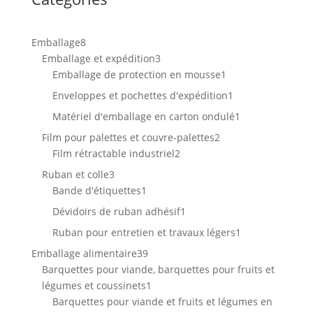
8
Emballage
8
produits
3
Emballage et expédition
3
produits
1
Emballage de protection en mousse
1
produit
1
Enveloppes et pochettes d'expédition
1
produit
1
Matériel d'emballage en carton ondulé
1
produit
2
Film pour palettes et couvre-palettes
2
2
produits
Film rétractable industriel
2
produits
3
Ruban et colle
3
produits
1
Bande d'étiquettes
1
produit
1
Dévidoirs de ruban adhésif
1
produit
1
Ruban pour entretien et travaux légers
1
produit
39
Emballage alimentaire
39
produits
Barquettes pour viande, barquettes pour fruits et
1
légumes et coussinets
1
produit
Barquettes pour viande et fruits et légumes en