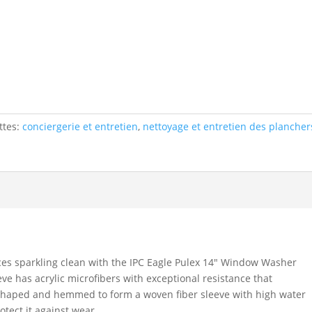
ttes:
conciergerie et entretien
,
nettoyage et entretien des plancher
es sparkling clean with the IPC Eagle Pulex 14″ Window Washer
ve has acrylic microfibers with exceptional resistance that
y shaped and hemmed to form a woven fiber sleeve with high water
otect it against wear.