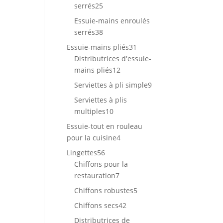
25
serrés
25
produits
Essuie-mains enroulés
38
serrés
38
produits
31
Essuie-mains pliés
31
produits
Distributrices d'essuie-
12
mains pliés
12
produits
9
Serviettes à pli simple
9
produits
Serviettes à plis
10
multiples
10
produits
Essuie-tout en rouleau
4
pour la cuisine
4
produits
56
Lingettes
56
produits
Chiffons pour la
7
restauration
7
produits
5
Chiffons robustes
5
produits
42
Chiffons secs
42
produits
Distributrices de