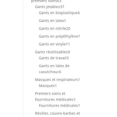
63
premiers soins
63
produits
37
Gants jetables
37
produits
4
Gants en bioplastique
4
produits
1
Gants en latex
1
produit
20
Gants en nitrile
20
produits
1
Gants en polyéthylène
1
produit
11
Gants en vinyle
11
produits
9
Gants réutilisables
9
3
produits
Gants de travail
3
produits
Gants en latex de
6
caoutchouc
6
produits
1
Masques et respirateurs
1
1
produit
Masques
1
produit
Premiers soins et
1
fournitures médicales
1
produit
1
Fournitures médicales
1
produit
Résilles, couvre-barbes et