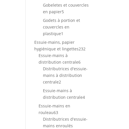
produits
Gobeletes et couvercles
5
en papier
5
produits
Godets à portion et
couvercles en
1
plastique
1
produit
Essuie-mains, papier
232
hygiénique et lingettes
232
produits
Essuie-mains à
6
distribution centrale
6
produits
Distributrices d'essuie-
mains à distribution
2
centrale
2
produits
Essuie-mains à
4
distribution centrale
4
produits
Essuie-mains en
63
rouleau
63
produits
Distributrices d'essuie-
mains enroulés