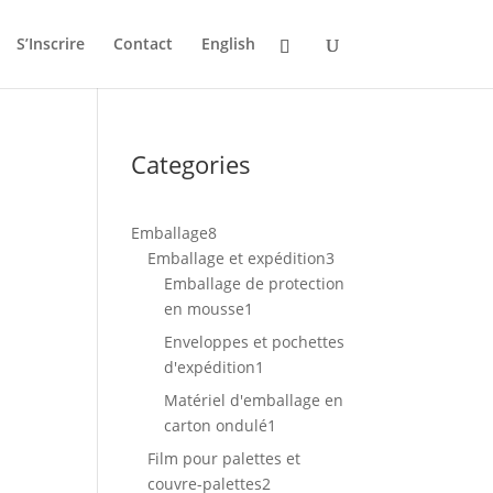
S’Inscrire
Contact
English
Categories
8
Emballage
8
produits
3
Emballage et expédition
3
produits
Emballage de protection
1
en mousse
1
produit
Enveloppes et pochettes
1
d'expédition
1
produit
Matériel d'emballage en
1
carton ondulé
1
produit
Film pour palettes et
2
couvre-palettes
2