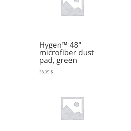
Hygen™ 48″
microfiber dust
pad, green
38,05
$