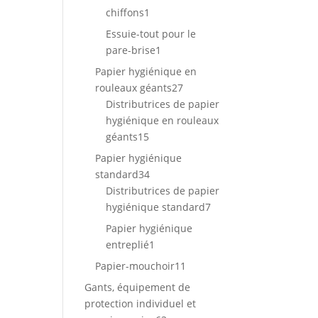
1
chiffons
1
produit
Essuie-tout pour le
1
pare-brise
1
produit
Papier hygiénique en
27
rouleaux géants
27
produits
Distributrices de papier
hygiénique en rouleaux
15
géants
15
produits
Papier hygiénique
34
standard
34
produits
Distributrices de papier
7
hygiénique standard
7
produits
Papier hygiénique
1
entreplié
1
produit
11
Papier-mouchoir
11
produits
Gants, équipement de
protection individuel et