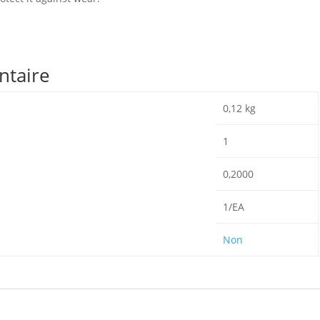
ntaire
0,12 kg
1
0,2000
1/EA
Non