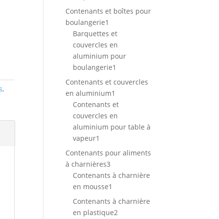
produit
Contenants et boîtes pour
1
boulangerie
1
produit
Barquettes et
couvercles en
aluminium pour
1
boulangerie
1
produit
Contenants et couvercles
s
,
1
en aluminium
1
produit
Contenants et
couvercles en
aluminium pour table à
1
vapeur
1
produit
Contenants pour aliments
3
à charnières
3
produits
Contenants à charnière
1
en mousse
1
produit
Contenants à charnière
2
en plastique
2