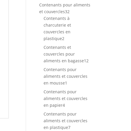
produits
Contenants pour aliments
32
et couvercles
32
produits
Contenants à
charcuterie et
couvercles en
2
plastique
2
produits
Contenants et
couvercles pour
12
aliments en bagasse
12
produits
Contenants pour
aliments et couvercles
1
en mousse
1
produit
Contenants pour
aliments et couvercles
4
en papier
4
produits
Contenants pour
aliments et couvercles
7
en plastique
7