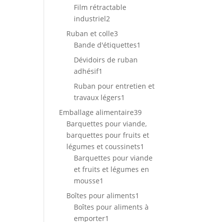
produits
Film rétractable
2
industriel
2
produits
3
Ruban et colle
3
produits
1
Bande d'étiquettes
1
produit
Dévidoirs de ruban
1
adhésif
1
produit
Ruban pour entretien et
1
travaux légers
1
produit
39
Emballage alimentaire
39
produits
Barquettes pour viande,
barquettes pour fruits et
1
légumes et coussinets
1
produit
Barquettes pour viande
et fruits et légumes en
1
mousse
1
produit
1
Boîtes pour aliments
1
produit
Boîtes pour aliments à
1
emporter
1