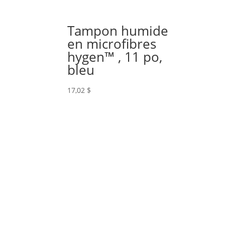
Tampon humide
en microfibres
hygen™ , 11 po,
bleu
17,02
$