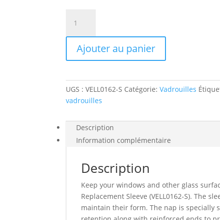
quantité
de
Ipc
Ajouter au panier
eagle
vell0162-
s
14"
UGS :
VELL0162-S
Catégorie:
Vadrouilles
Étique
window
vadrouilles
washer
replacement
sleeve
Description
Information complémentaire
Description
Keep your windows and other glass surfac
Replacement Sleeve (VELL0162-S). The slee
maintain their form. The nap is speciall
retention along with reinforced ends to pr