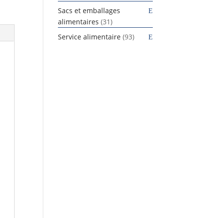
produits
Sacs et emballages
31
alimentaires
31
produits
93
Service alimentaire
93
produits