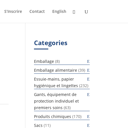
S’Inscrire
Contact
English
Categories
8
Emballage
8
produits
39
Emballage alimentaire
39
produits
Essuie-mains, papier
232
hygiénique et lingettes
232
produits
Gants, équipement de
protection individuel et
63
premiers soins
63
produits
s
170
Produits chimiques
170
produits
11
Sacs
11