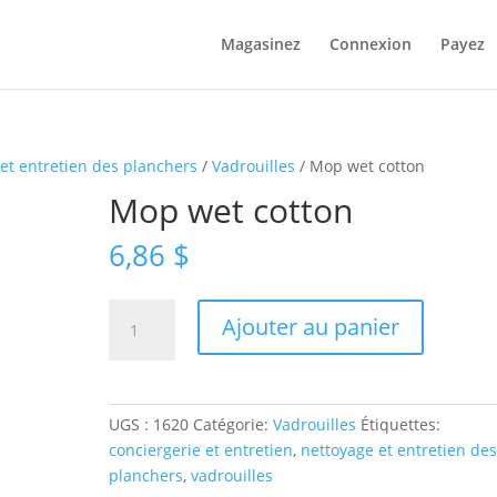
Magasinez
Connexion
Payez
et entretien des planchers
/
Vadrouilles
/ Mop wet cotton
Mop wet cotton
6,86
$
quantité
Ajouter au panier
de
Mop
wet
cotton
UGS :
1620
Catégorie:
Vadrouilles
Étiquettes:
conciergerie et entretien
,
nettoyage et entretien de
planchers
,
vadrouilles