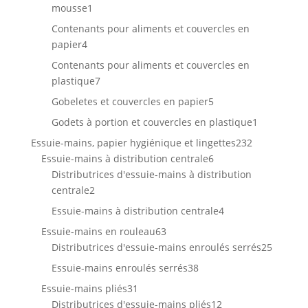
1
mousse
1
produit
Contenants pour aliments et couvercles en
4
papier
4
produits
Contenants pour aliments et couvercles en
7
plastique
7
produits
5
Gobeletes et couvercles en papier
5
produits
1
Godets à portion et couvercles en plastique
1
produit
232
Essuie-mains, papier hygiénique et lingettes
232
6
produits
Essuie-mains à distribution centrale
6
produits
Distributrices d'essuie-mains à distribution
2
centrale
2
produits
4
Essuie-mains à distribution centrale
4
produits
63
Essuie-mains en rouleau
63
produits
25
Distributrices d'essuie-mains enroulés serrés
25
produit
38
Essuie-mains enroulés serrés
38
produits
31
Essuie-mains pliés
31
produits
12
Distributrices d'essuie-mains pliés
12