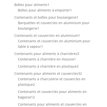
produit
1
Boîtes pour aliments
1
produit
1
Boîtes pour aliments à emporter
1
produit
1
Contenants et boîtes pour boulangerie
1
produit
Barquettes et couvercles en aluminium pour
1
boulangerie
1
produit
1
Contenants et couvercles en aluminium
1
produit
Contenants et couvercles en aluminium pour
1
table à vapeur
1
produit
3
Contenants pour aliments à charnières
3
1
produits
Contenants à charnière en mousse
1
produit
2
Contenants à charnière en plastique
2
produits
32
Contenants pour aliments et couvercles
32
produits
Contenants à charcuterie et couvercles en
2
plastique
2
produits
Contenants et couvercles pour aliments en
12
bagasse
12
produits
Contenants pour aliments et couvercles en