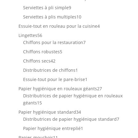
produits
9
Serviettes à pli simple
9
produits
10
Serviettes à plis multiples
10
produits
4
Essuie-tout en rouleau pour la cuisine
4
produits
56
Lingettes
56
produits
7
Chiffons pour la restauration
7
produits
5
Chiffons robustes
5
produits
42
Chiffons secs
42
produits
1
Distributrices de chiffons
1
produit
1
Essuie-tout pour le pare-brise
1
produit
27
Papier hygiénique en rouleaux géants
27
produits
Distributrices de papier hygiénique en rouleaux
15
géants
15
produits
34
Papier hygiénique standard
34
produits
7
Distributrices de papier hygiénique standard
7
produits
1
Papier hygiénique entreplié
1
produit
11
Papier-mouchoir
11