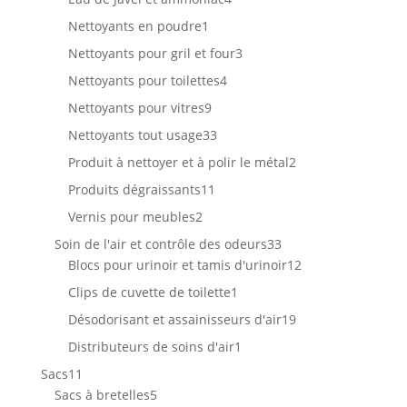
produits
1
Nettoyants en poudre
1
produit
3
Nettoyants pour gril et four
3
produits
4
Nettoyants pour toilettes
4
produits
9
Nettoyants pour vitres
9
produits
33
Nettoyants tout usage
33
produits
2
Produit à nettoyer et à polir le métal
2
produits
11
Produits dégraissants
11
produits
2
Vernis pour meubles
2
produits
33
Soin de l'air et contrôle des odeurs
33
produits
12
Blocs pour urinoir et tamis d'urinoir
12
produits
1
Clips de cuvette de toilette
1
produit
19
Désodorisant et assainisseurs d'air
19
produits
1
Distributeurs de soins d'air
1
produit
11
Sacs
11
produits
5
Sacs à bretelles
5