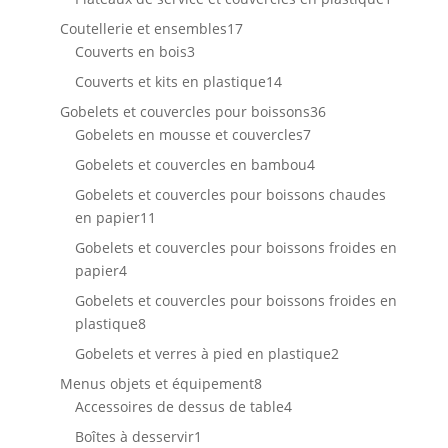
produit
17
Coutellerie et ensembles
17
3
produits
Couverts en bois
3
produits
14
Couverts et kits en plastique
14
produits
36
Gobelets et couvercles pour boissons
36
7
produits
Gobelets en mousse et couvercles
7
produits
4
Gobelets et couvercles en bambou
4
produits
Gobelets et couvercles pour boissons chaudes
11
en papier
11
produits
Gobelets et couvercles pour boissons froides en
4
papier
4
produits
Gobelets et couvercles pour boissons froides en
8
plastique
8
produits
2
Gobelets et verres à pied en plastique
2
produits
8
Menus objets et équipement
8
produits
4
Accessoires de dessus de table
4
produits
1
Boîtes à desservir
1