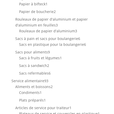
produits
1
Papier à bifteck
1
produit
2
Papier de boucherie
2
produits
Rouleaux de papier d'aluminium et papier
3
d'aluminium en feuilles
3
produits
3
Rouleaux de papier d'aluminium
3
produits
6
Sacs à pain et sacs pour boulangerie
6
produits
6
Sacs en plastique pour la boulangerie
6
produits
9
Sacs pour aliments
9
produits
1
Sacs à fruits et légumes
1
produit
2
Sacs à sandwich
2
produits
6
Sacs refermables
6
produits
93
Service alimentaire
93
produits
2
Aliments et boissons
2
1
produits
Condiments
1
produit
1
Plats préparés
1
produit
1
Articles de service pour traiteur
1
produit
1
Plateaux de service et couvercles en plastique
1