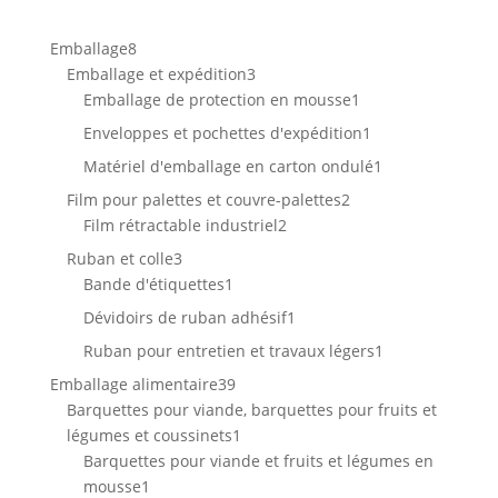
8
Emballage
8
produits
3
Emballage et expédition
3
produits
1
Emballage de protection en mousse
1
produit
1
Enveloppes et pochettes d'expédition
1
produit
1
Matériel d'emballage en carton ondulé
1
produit
2
Film pour palettes et couvre-palettes
2
2
produits
Film rétractable industriel
2
produits
3
Ruban et colle
3
produits
1
Bande d'étiquettes
1
produit
1
Dévidoirs de ruban adhésif
1
produit
1
Ruban pour entretien et travaux légers
1
produit
39
Emballage alimentaire
39
produits
Barquettes pour viande, barquettes pour fruits et
1
légumes et coussinets
1
produit
Barquettes pour viande et fruits et légumes en
1
mousse
1