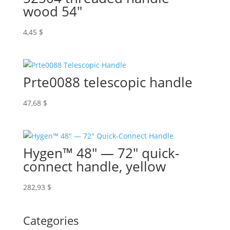
wood 54″
4,45
$
Prte0088 telescopic handle
47,68
$
Hygen™ 48″ — 72″ quick-
connect handle, yellow
282,93
$
Categories