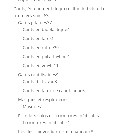
produits
Gants, équipement de protection individuel et
63
premiers soins
63
produits
37
Gants jetables
37
produits
4
Gants en bioplastique
4
produits
1
Gants en latex
1
produit
20
Gants en nitrile
20
produits
1
Gants en polyéthylène
1
produit
11
Gants en vinyle
11
produits
9
Gants réutilisables
9
3
produits
Gants de travail
3
produits
6
Gants en latex de caoutchouc
6
produits
1
Masques et respirateurs
1
1
produit
Masques
1
produit
1
Premiers soins et fournitures médicales
1
1
produit
Fournitures médicales
1
produit
8
Résilles, couvre-barbes et chapeaux
8