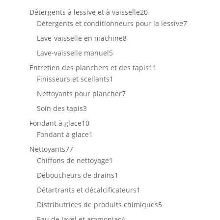
produits
20
Détergents à lessive et à vaisselle
20
produits
7
Détergents et conditionneurs pour la lessive
7
produits
8
Lave-vaisselle en machine
8
produits
5
Lave-vaisselle manuel
5
produits
11
Entretien des planchers et des tapis
11
1
produits
Finisseurs et scellants
1
produit
7
Nettoyants pour plancher
7
produits
3
Soin des tapis
3
produits
10
Fondant à glace
10
produits
1
Fondant à glace
1
produit
77
Nettoyants
77
produits
1
Chiffons de nettoyage
1
produit
1
Déboucheurs de drains
1
produit
1
Détartrants et décalcificateurs
1
produit
5
Distributrices de produits chimiques
5
produits
4
Eau de Javel et ammoniac
4