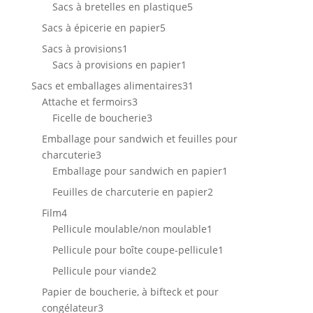
produits
5
Sacs à bretelles en plastique
5
produits
5
Sacs à épicerie en papier
5
produits
1
Sacs à provisions
1
produit
1
Sacs à provisions en papier
1
produit
31
Sacs et emballages alimentaires
31
3
produits
Attache et fermoirs
3
produits
3
Ficelle de boucherie
3
produits
Emballage pour sandwich et feuilles pour
3
charcuterie
3
produits
1
Emballage pour sandwich en papier
1
produit
2
Feuilles de charcuterie en papier
2
produits
4
Film
4
produits
1
Pellicule moulable/non moulable
1
produit
1
Pellicule pour boîte coupe-pellicule
1
produit
2
Pellicule pour viande
2
produits
Papier de boucherie, à bifteck et pour
3
congélateur
3