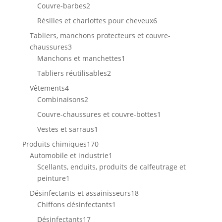
2
produits
Couvre-barbes
2
produits
6
Résilles et charlottes pour cheveux
6
produits
Tabliers, manchons protecteurs et couvre-
3
chaussures
3
produits
1
Manchons et manchettes
1
produit
2
Tabliers réutilisables
2
produits
4
Vêtements
4
produits
2
Combinaisons
2
produits
1
Couvre-chaussures et couvre-bottes
1
produit
1
Vestes et sarraus
1
produit
170
Produits chimiques
170
produits
1
Automobile et industrie
1
produit
Scellants, enduits, produits de calfeutrage et
1
peinture
1
produit
18
Désinfectants et assainisseurs
18
1
produits
Chiffons désinfectants
1
produit
17
Désinfectants
17