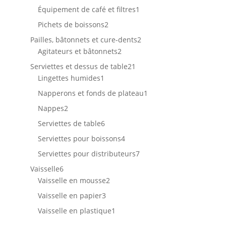
produit
1
Équipement de café et filtres
1
produit
2
Pichets de boissons
2
produits
2
Pailles, bâtonnets et cure-dents
2
2
produits
Agitateurs et bâtonnets
2
produits
21
Serviettes et dessus de table
21
1
produits
Lingettes humides
1
produit
1
Napperons et fonds de plateau
1
produit
2
Nappes
2
produits
6
Serviettes de table
6
produits
4
Serviettes pour boissons
4
produits
7
Serviettes pour distributeurs
7
produits
6
Vaisselle
6
produits
2
Vaisselle en mousse
2
produits
3
Vaisselle en papier
3
produits
1
Vaisselle en plastique
1
produit