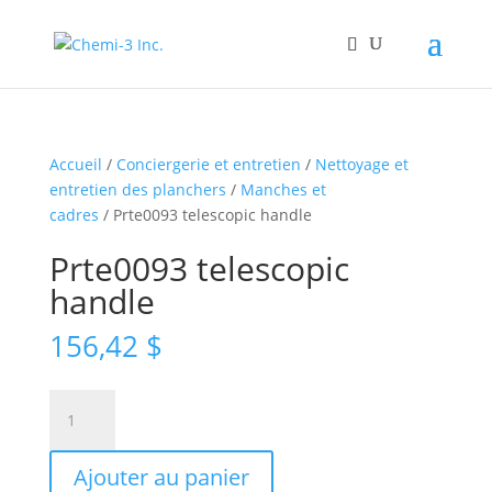
Accueil
/
Conciergerie et entretien
/
Nettoyage et
entretien des planchers
/
Manches et
cadres
/ Prte0093 telescopic handle
Prte0093 telescopic
handle
156,42
$
quantité
de
Prte0093
Ajouter au panier
telescopic