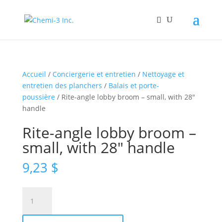
Accueil
/
Conciergerie et entretien
/
Nettoyage et
entretien des planchers
/
Balais et porte-
poussière
/ Rite-angle lobby broom – small, with 28″
handle
Rite-angle lobby broom –
small, with 28″ handle
9,23
$
quantité
de
Rite-