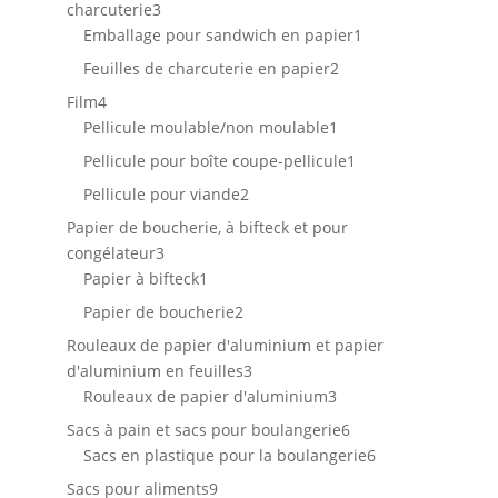
3
charcuterie
3
produits
1
Emballage pour sandwich en papier
1
produit
2
Feuilles de charcuterie en papier
2
produits
4
Film
4
produits
1
Pellicule moulable/non moulable
1
produit
1
Pellicule pour boîte coupe-pellicule
1
produit
2
Pellicule pour viande
2
produits
Papier de boucherie, à bifteck et pour
3
congélateur
3
produits
1
Papier à bifteck
1
produit
2
Papier de boucherie
2
produits
Rouleaux de papier d'aluminium et papier
3
d'aluminium en feuilles
3
produits
3
Rouleaux de papier d'aluminium
3
produits
6
Sacs à pain et sacs pour boulangerie
6
produits
6
Sacs en plastique pour la boulangerie
6
produits
9
Sacs pour aliments
9