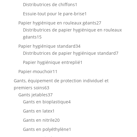
produits
1
Distributrices de chiffons
1
produit
1
Essuie-tout pour le pare-brise
1
produit
27
Papier hygiénique en rouleaux géants
27
produits
Distributrices de papier hygiénique en rouleaux
15
géants
15
produits
34
Papier hygiénique standard
34
produits
7
Distributrices de papier hygiénique standard
7
produits
1
Papier hygiénique entreplié
1
produit
11
Papier-mouchoir
11
produits
Gants, équipement de protection individuel et
63
premiers soins
63
produits
37
Gants jetables
37
produits
4
Gants en bioplastique
4
produits
1
Gants en latex
1
produit
20
Gants en nitrile
20
produits
1
Gants en polyéthylène
1
produit