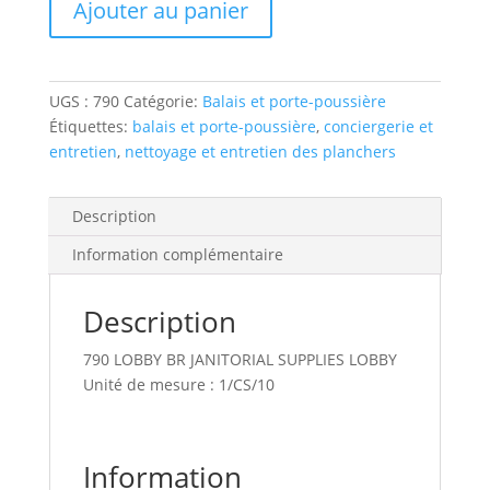
Ajouter au panier
angle
lobby
broom
-
UGS :
790
Catégorie:
Balais et porte-poussière
small,
Étiquettes:
balais et porte-poussière
,
conciergerie et
with
entretien
,
nettoyage et entretien des planchers
28"
handle
Description
Information complémentaire
Description
790 LOBBY BR JANITORIAL SUPPLIES LOBBY
Unité de mesure : 1/CS/10
Information