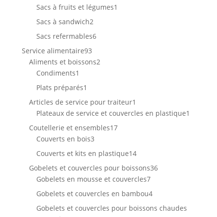
produits
1
Sacs à fruits et légumes
1
produit
2
Sacs à sandwich
2
produits
6
Sacs refermables
6
produits
93
Service alimentaire
93
produits
2
Aliments et boissons
2
1
produits
Condiments
1
produit
1
Plats préparés
1
produit
1
Articles de service pour traiteur
1
produit
1
Plateaux de service et couvercles en plastique
1
produit
17
Coutellerie et ensembles
17
3
produits
Couverts en bois
3
produits
14
Couverts et kits en plastique
14
produits
36
Gobelets et couvercles pour boissons
36
7
produits
Gobelets en mousse et couvercles
7
produits
4
Gobelets et couvercles en bambou
4
produits
Gobelets et couvercles pour boissons chaudes