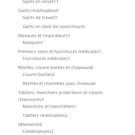
11
Gants en vinyle
11
produits
9
Gants réutilisables
9
3
produits
Gants de travail
3
produits
6
Gants en latex de caoutchouc
6
produits
1
Masques et respirateurs
1
1
produit
Masques
1
produit
1
Premiers soins et fournitures médicales
1
1
produit
Fournitures médicales
1
produit
8
Résilles, couvre-barbes et chapeaux
8
2
produits
Couvre-barbes
2
produits
6
Résilles et charlottes pour cheveux
6
produits
Tabliers, manchons protecteurs et couvre-
3
chaussures
3
produits
1
Manchons et manchettes
1
produit
2
Tabliers réutilisables
2
produits
4
Vêtements
4
produits
2
Combinaisons
2