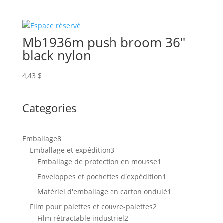
Mb1936m push broom 36″
black nylon
4,43
$
Categories
8
Emballage
8
produits
3
Emballage et expédition
3
produits
1
Emballage de protection en mousse
1
produit
1
Enveloppes et pochettes d'expédition
1
produit
1
Matériel d'emballage en carton ondulé
1
produit
2
Film pour palettes et couvre-palettes
2
2
produits
Film rétractable industriel
2