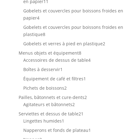
11
en papier
11
produits
Gobelets et couvercles pour boissons froides en
4
papier
4
produits
Gobelets et couvercles pour boissons froides en
8
plastique
8
produits
2
Gobelets et verres à pied en plastique
2
produits
8
Menus objets et équipement
8
produits
4
Accessoires de dessus de table
4
produits
1
Boîtes à desservir
1
produit
1
Équipement de café et filtres
1
produit
2
Pichets de boissons
2
produits
2
Pailles, bâtonnets et cure-dents
2
2
produits
Agitateurs et bâtonnets
2
produits
21
Serviettes et dessus de table
21
1
produits
Lingettes humides
1
produit
1
Napperons et fonds de plateau
1
produit