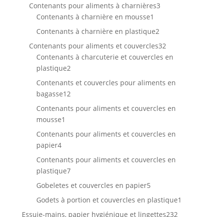
produit
3
Contenants pour aliments à charnières
3
1
produits
Contenants à charnière en mousse
1
produit
2
Contenants à charnière en plastique
2
produits
32
Contenants pour aliments et couvercles
32
produits
Contenants à charcuterie et couvercles en
2
plastique
2
produits
Contenants et couvercles pour aliments en
12
bagasse
12
produits
Contenants pour aliments et couvercles en
1
mousse
1
produit
Contenants pour aliments et couvercles en
4
papier
4
produits
Contenants pour aliments et couvercles en
7
plastique
7
produits
5
Gobeletes et couvercles en papier
5
produits
1
Godets à portion et couvercles en plastique
1
produit
232
Essuie-mains, papier hygiénique et lingettes
232