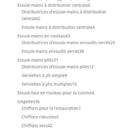
6
produits
Essuie-mains à distribution centrale
6
produits
Distributrices d'essuie-mains à distribution
2
centrale
2
produits
4
Essuie-mains à distribution centrale
4
produits
63
Essuie-mains en rouleau
63
produits
25
Distributrices d'essuie-mains enroulés serrés
25
produit
38
Essuie-mains enroulés serrés
38
produits
31
Essuie-mains pliés
31
produits
12
Distributrices d'essuie-mains pliés
12
produits
9
Serviettes à pli simple
9
produits
10
Serviettes à plis multiples
10
produits
4
Essuie-tout en rouleau pour la cuisine
4
produits
56
Lingettes
56
produits
7
Chiffons pour la restauration
7
produits
5
Chiffons robustes
5
produits
42
Chiffons secs
42