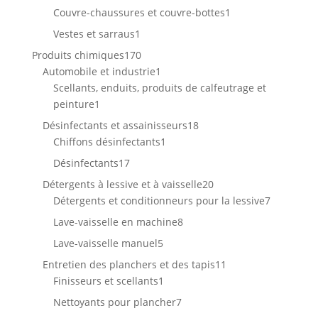
produits
1
Couvre-chaussures et couvre-bottes
1
produit
1
Vestes et sarraus
1
produit
170
Produits chimiques
170
produits
1
Automobile et industrie
1
produit
Scellants, enduits, produits de calfeutrage et
1
peinture
1
produit
18
Désinfectants et assainisseurs
18
1
produits
Chiffons désinfectants
1
produit
17
Désinfectants
17
produits
20
Détergents à lessive et à vaisselle
20
produits
7
Détergents et conditionneurs pour la lessive
7
produits
8
Lave-vaisselle en machine
8
produits
5
Lave-vaisselle manuel
5
produits
11
Entretien des planchers et des tapis
11
1
produits
Finisseurs et scellants
1
produit
7
Nettoyants pour plancher
7
produits