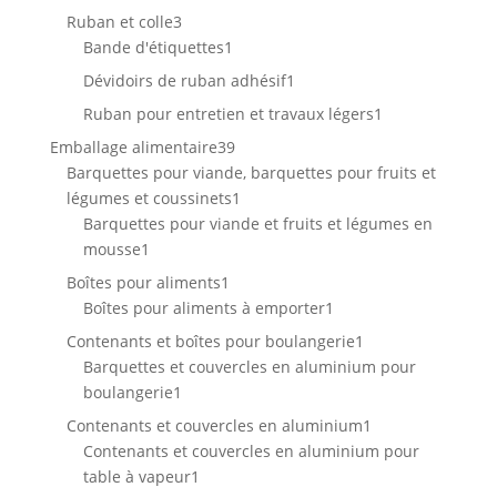
produits
3
Ruban et colle
3
produits
1
Bande d'étiquettes
1
produit
1
Dévidoirs de ruban adhésif
1
produit
1
Ruban pour entretien et travaux légers
1
produit
39
Emballage alimentaire
39
produits
Barquettes pour viande, barquettes pour fruits et
1
légumes et coussinets
1
produit
Barquettes pour viande et fruits et légumes en
1
mousse
1
produit
1
Boîtes pour aliments
1
produit
1
Boîtes pour aliments à emporter
1
produit
1
Contenants et boîtes pour boulangerie
1
produit
Barquettes et couvercles en aluminium pour
1
boulangerie
1
produit
1
Contenants et couvercles en aluminium
1
produit
Contenants et couvercles en aluminium pour
1
table à vapeur
1