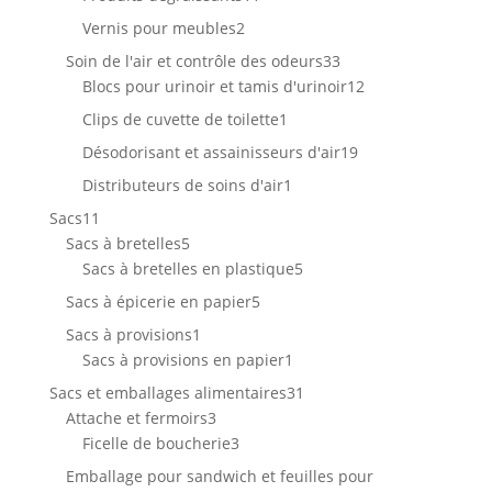
produits
2
Vernis pour meubles
2
produits
33
Soin de l'air et contrôle des odeurs
33
produits
12
Blocs pour urinoir et tamis d'urinoir
12
produits
1
Clips de cuvette de toilette
1
produit
19
Désodorisant et assainisseurs d'air
19
produits
1
Distributeurs de soins d'air
1
produit
11
Sacs
11
produits
5
Sacs à bretelles
5
produits
5
Sacs à bretelles en plastique
5
produits
5
Sacs à épicerie en papier
5
produits
1
Sacs à provisions
1
produit
1
Sacs à provisions en papier
1
produit
31
Sacs et emballages alimentaires
31
3
produits
Attache et fermoirs
3
produits
3
Ficelle de boucherie
3
produits
Emballage pour sandwich et feuilles pour