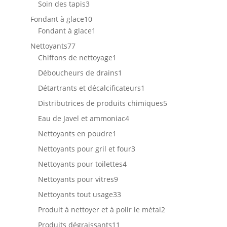
3
Soin des tapis
3
produits
10
Fondant à glace
10
produits
1
Fondant à glace
1
produit
77
Nettoyants
77
produits
1
Chiffons de nettoyage
1
produit
1
Déboucheurs de drains
1
produit
1
Détartrants et décalcificateurs
1
produit
5
Distributrices de produits chimiques
5
produits
4
Eau de Javel et ammoniac
4
produits
1
Nettoyants en poudre
1
produit
3
Nettoyants pour gril et four
3
produits
4
Nettoyants pour toilettes
4
produits
9
Nettoyants pour vitres
9
produits
33
Nettoyants tout usage
33
produits
2
Produit à nettoyer et à polir le métal
2
produits
11
Produits dégraissants
11