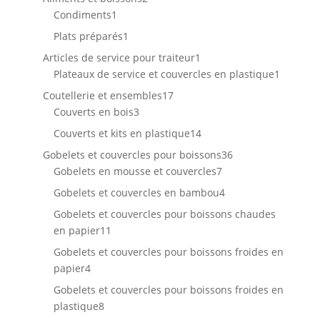
1
produits
Condiments
1
produit
1
Plats préparés
1
produit
1
Articles de service pour traiteur
1
produit
1
Plateaux de service et couvercles en plastique
1
produit
17
Coutellerie et ensembles
17
3
produits
Couverts en bois
3
produits
14
Couverts et kits en plastique
14
produits
36
Gobelets et couvercles pour boissons
36
7
produits
Gobelets en mousse et couvercles
7
produits
4
Gobelets et couvercles en bambou
4
produits
Gobelets et couvercles pour boissons chaudes
11
en papier
11
produits
Gobelets et couvercles pour boissons froides en
4
papier
4
produits
Gobelets et couvercles pour boissons froides en
8
plastique
8