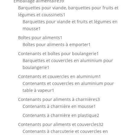
39
Emballage alimentaire
39
produits
Barquettes pour viande, barquettes pour fruits et
1
légumes et coussinets
1
produit
Barquettes pour viande et fruits et légumes en
1
mousse
1
produit
1
Boîtes pour aliments
1
produit
1
Boîtes pour aliments à emporter
1
produit
1
Contenants et boîtes pour boulangerie
1
produit
Barquettes et couvercles en aluminium pour
1
boulangerie
1
produit
1
Contenants et couvercles en aluminium
1
produit
Contenants et couvercles en aluminium pour
1
table à vapeur
1
produit
3
Contenants pour aliments à charnières
3
1
produits
Contenants à charnière en mousse
1
produit
2
Contenants à charnière en plastique
2
produits
32
Contenants pour aliments et couvercles
32
produits
Contenants à charcuterie et couvercles en