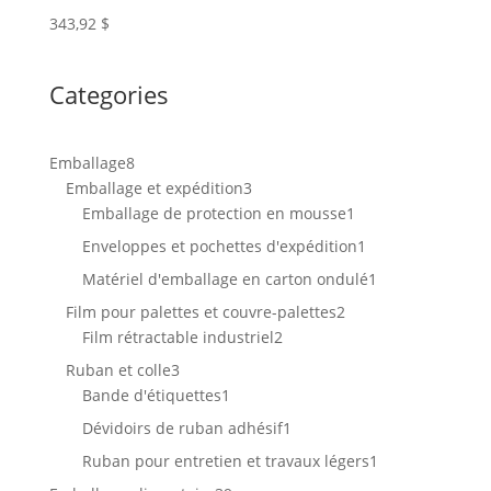
343,92
$
Categories
8
Emballage
8
produits
3
Emballage et expédition
3
produits
1
Emballage de protection en mousse
1
produit
1
Enveloppes et pochettes d'expédition
1
produit
1
Matériel d'emballage en carton ondulé
1
produit
2
Film pour palettes et couvre-palettes
2
2
produits
Film rétractable industriel
2
produits
3
Ruban et colle
3
produits
1
Bande d'étiquettes
1
produit
1
Dévidoirs de ruban adhésif
1
produit
1
Ruban pour entretien et travaux légers
1
produit