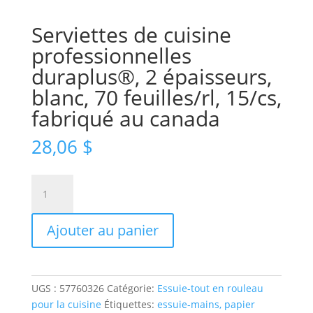
Serviettes de cuisine
professionnelles
duraplus®, 2 épaisseurs,
blanc, 70 feuilles/rl, 15/cs,
fabriqué au canada
28,06
$
quantité
de
Serviettes
Ajouter au panier
de
cuisine
professionnelles
duraplus®,
UGS :
57760326
Catégorie:
Essuie-tout en rouleau
2 épaisseurs,
pour la cuisine
Étiquettes:
essuie-mains, papier
blanc,