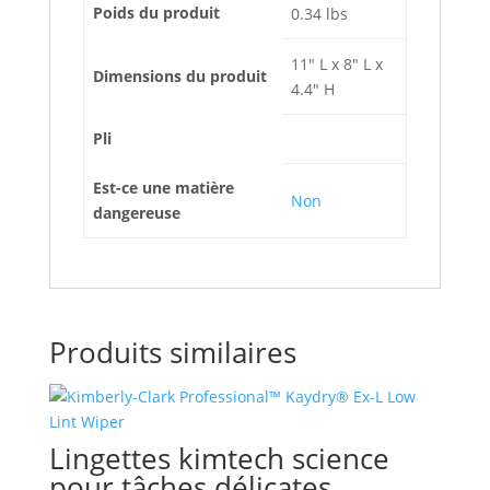
Poids du produit
0.34 lbs
11" L x 8" L x
Dimensions du produit
4.4" H
Pli
Est-ce une matière
Non
dangereuse
Produits similaires
Lingettes kimtech science
pour tâches délicates