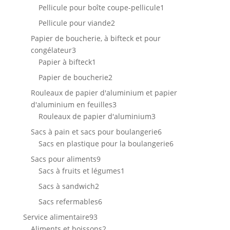
produit
1
Pellicule pour boîte coupe-pellicule
1
produit
2
Pellicule pour viande
2
produits
Papier de boucherie, à bifteck et pour
3
congélateur
3
produits
1
Papier à bifteck
1
produit
2
Papier de boucherie
2
produits
Rouleaux de papier d'aluminium et papier
3
d'aluminium en feuilles
3
produits
3
Rouleaux de papier d'aluminium
3
produits
6
Sacs à pain et sacs pour boulangerie
6
produits
6
Sacs en plastique pour la boulangerie
6
produits
9
Sacs pour aliments
9
produits
1
Sacs à fruits et légumes
1
produit
2
Sacs à sandwich
2
produits
6
Sacs refermables
6
produits
93
Service alimentaire
93
produits
2
Aliments et boissons
2