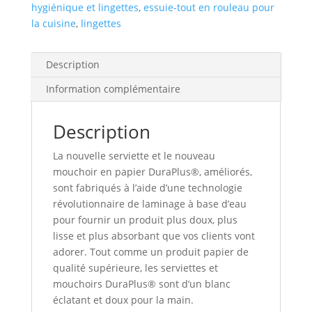
hygiénique et lingettes
,
essuie-tout en rouleau pour
70 feuilles/rl,
la cuisine
,
lingettes
15/cs,
fabriqué
au
Description
canada
Information complémentaire
Description
La nouvelle serviette et le nouveau
mouchoir en papier DuraPlus®, améliorés,
sont fabriqués à l’aide d’une technologie
révolutionnaire de laminage à base d’eau
pour fournir un produit plus doux, plus
lisse et plus absorbant que vos clients vont
adorer. Tout comme un produit papier de
qualité supérieure, les serviettes et
mouchoirs DuraPlus® sont d’un blanc
éclatant et doux pour la main.