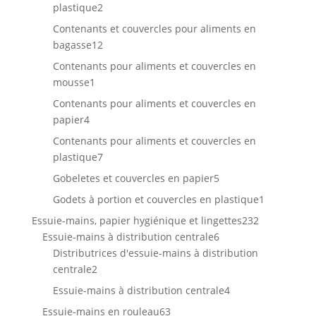
2
plastique
2
produits
Contenants et couvercles pour aliments en
12
bagasse
12
produits
Contenants pour aliments et couvercles en
1
mousse
1
produit
Contenants pour aliments et couvercles en
4
papier
4
produits
Contenants pour aliments et couvercles en
7
plastique
7
produits
5
Gobeletes et couvercles en papier
5
produits
1
Godets à portion et couvercles en plastique
1
produit
232
Essuie-mains, papier hygiénique et lingettes
232
6
produits
Essuie-mains à distribution centrale
6
produits
Distributrices d'essuie-mains à distribution
2
centrale
2
produits
4
Essuie-mains à distribution centrale
4
produits
63
Essuie-mains en rouleau
63