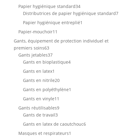
produits
34
Papier hygiénique standard
34
produits
7
Distributrices de papier hygiénique standard
7
produits
1
Papier hygiénique entreplié
1
produit
11
Papier-mouchoir
11
produits
Gants, équipement de protection individuel et
63
premiers soins
63
produits
37
Gants jetables
37
produits
4
Gants en bioplastique
4
produits
1
Gants en latex
1
produit
20
Gants en nitrile
20
produits
1
Gants en polyéthylène
1
produit
11
Gants en vinyle
11
produits
9
Gants réutilisables
9
3
produits
Gants de travail
3
produits
6
Gants en latex de caoutchouc
6
produits
1
Masques et respirateurs
1