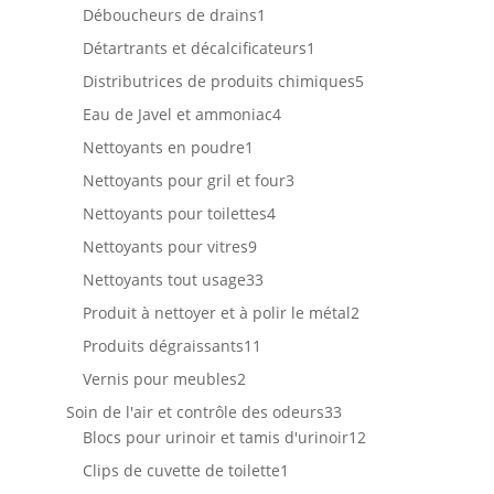
produit
1
Déboucheurs de drains
1
produit
1
Détartrants et décalcificateurs
1
produit
5
Distributrices de produits chimiques
5
produits
4
Eau de Javel et ammoniac
4
produits
1
Nettoyants en poudre
1
produit
3
Nettoyants pour gril et four
3
produits
4
Nettoyants pour toilettes
4
produits
9
Nettoyants pour vitres
9
produits
33
Nettoyants tout usage
33
produits
2
Produit à nettoyer et à polir le métal
2
produits
11
Produits dégraissants
11
produits
2
Vernis pour meubles
2
produits
33
Soin de l'air et contrôle des odeurs
33
produits
12
Blocs pour urinoir et tamis d'urinoir
12
produits
1
Clips de cuvette de toilette
1