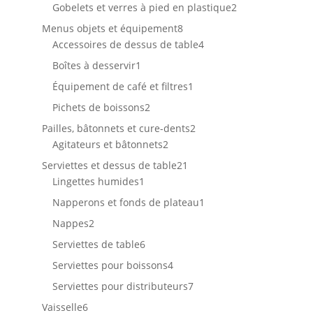
produits
2
Gobelets et verres à pied en plastique
2
produits
8
Menus objets et équipement
8
produits
4
Accessoires de dessus de table
4
produits
1
Boîtes à desservir
1
produit
1
Équipement de café et filtres
1
produit
2
Pichets de boissons
2
produits
2
Pailles, bâtonnets et cure-dents
2
2
produits
Agitateurs et bâtonnets
2
produits
21
Serviettes et dessus de table
21
1
produits
Lingettes humides
1
produit
1
Napperons et fonds de plateau
1
produit
2
Nappes
2
produits
6
Serviettes de table
6
produits
4
Serviettes pour boissons
4
produits
7
Serviettes pour distributeurs
7
produits
6
Vaisselle
6