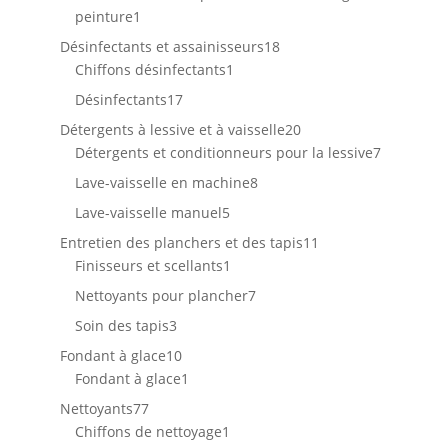
1
peinture
1
produit
18
Désinfectants et assainisseurs
18
1
produits
Chiffons désinfectants
1
produit
17
Désinfectants
17
produits
20
Détergents à lessive et à vaisselle
20
produits
7
Détergents et conditionneurs pour la lessive
7
produits
8
Lave-vaisselle en machine
8
produits
5
Lave-vaisselle manuel
5
produits
11
Entretien des planchers et des tapis
11
1
produits
Finisseurs et scellants
1
produit
7
Nettoyants pour plancher
7
produits
3
Soin des tapis
3
produits
10
Fondant à glace
10
produits
1
Fondant à glace
1
produit
77
Nettoyants
77
produits
1
Chiffons de nettoyage
1