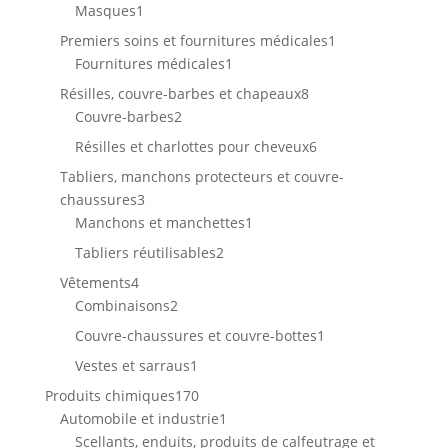
1
produit
Masques
1
produit
1
Premiers soins et fournitures médicales
1
1
produit
Fournitures médicales
1
produit
8
Résilles, couvre-barbes et chapeaux
8
2
produits
Couvre-barbes
2
produits
6
Résilles et charlottes pour cheveux
6
produits
Tabliers, manchons protecteurs et couvre-
3
chaussures
3
produits
1
Manchons et manchettes
1
produit
2
Tabliers réutilisables
2
produits
4
Vêtements
4
produits
2
Combinaisons
2
produits
1
Couvre-chaussures et couvre-bottes
1
produit
1
Vestes et sarraus
1
produit
170
Produits chimiques
170
produits
1
Automobile et industrie
1
produit
Scellants, enduits, produits de calfeutrage et