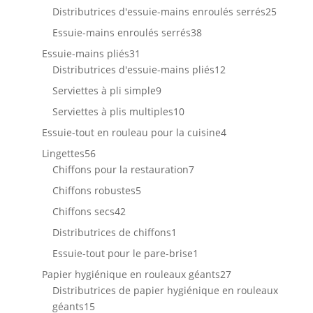
produits
25
Distributrices d'essuie-mains enroulés serrés
25
produit
38
Essuie-mains enroulés serrés
38
produits
31
Essuie-mains pliés
31
produits
12
Distributrices d'essuie-mains pliés
12
produits
9
Serviettes à pli simple
9
produits
10
Serviettes à plis multiples
10
produits
4
Essuie-tout en rouleau pour la cuisine
4
produits
56
Lingettes
56
produits
7
Chiffons pour la restauration
7
produits
5
Chiffons robustes
5
produits
42
Chiffons secs
42
produits
1
Distributrices de chiffons
1
produit
1
Essuie-tout pour le pare-brise
1
produit
27
Papier hygiénique en rouleaux géants
27
produits
Distributrices de papier hygiénique en rouleaux
15
géants
15