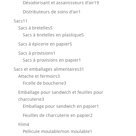
produit
19
Désodorisant et assainisseurs d'air
19
produits
1
Distributeurs de soins d'air
1
produit
11
Sacs
11
produits
5
Sacs à bretelles
5
produits
5
Sacs à bretelles en plastique
5
produits
5
Sacs à épicerie en papier
5
produits
1
Sacs à provisions
1
produit
1
Sacs à provisions en papier
1
produit
31
Sacs et emballages alimentaires
31
3
produits
Attache et fermoirs
3
produits
3
Ficelle de boucherie
3
produits
Emballage pour sandwich et feuilles pour
3
charcuterie
3
produits
1
Emballage pour sandwich en papier
1
produit
2
Feuilles de charcuterie en papier
2
produits
4
Film
4
produits
1
Pellicule moulable/non moulable
1