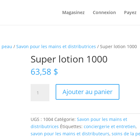
Magasinez
Connexion
Payez
a peau
/
Savon pour les mains et distributrices
/ Super lotion 1000
Super lotion 1000
63,58
$
quantité
Ajouter au panier
de
Super
lotion
1000
UGS :
1004
Catégorie:
Savon pour les mains et
distributrices
Étiquettes:
conciergerie et entretien
,
savon pour les mains et distributeurs
,
soins de la p