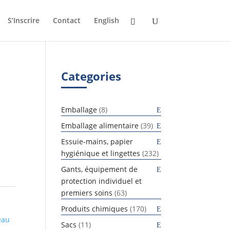
S’Inscrire
Contact
English
Categories
8
Emballage
8
produits
39
Emballage alimentaire
39
produits
Essuie-mains, papier
232
hygiénique et lingettes
232
produits
Gants, équipement de
protection individuel et
63
premiers soins
63
produits
170
Produits chimiques
170
eau
produits
11
Sacs
11