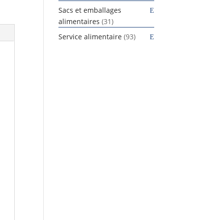
produits
Sacs et emballages
31
alimentaires
31
produits
93
Service alimentaire
93
produits