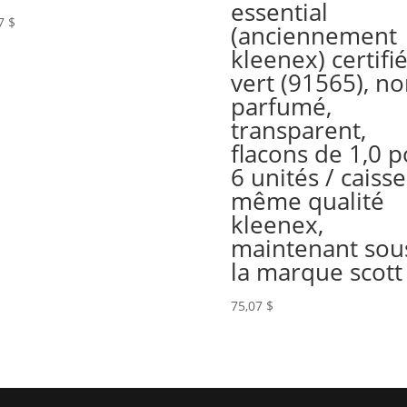
essential
67
$
(anciennement
kleenex) certifi
vert (91565), n
parfumé,
transparent,
flacons de 1,0 p
6 unités / caisse
même qualité
kleenex,
maintenant sou
la marque scott
75,07
$