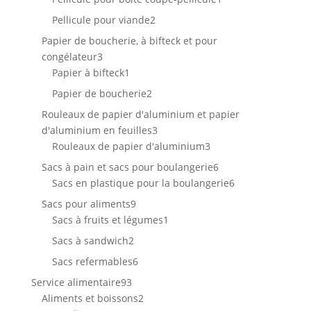
produit
2
Pellicule pour viande
2
produits
Papier de boucherie, à bifteck et pour
3
congélateur
3
produits
1
Papier à bifteck
1
produit
2
Papier de boucherie
2
produits
Rouleaux de papier d'aluminium et papier
3
d'aluminium en feuilles
3
produits
3
Rouleaux de papier d'aluminium
3
produits
6
Sacs à pain et sacs pour boulangerie
6
produits
6
Sacs en plastique pour la boulangerie
6
produits
9
Sacs pour aliments
9
produits
1
Sacs à fruits et légumes
1
produit
2
Sacs à sandwich
2
produits
6
Sacs refermables
6
produits
93
Service alimentaire
93
produits
2
Aliments et boissons
2