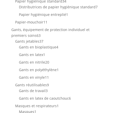
34
Papier hygiénique standard
34
produits
7
Distributrices de papier hygiénique standard
7
produits
1
Papier hygiénique entreplié
1
produit
11
Papier-mouchoir
11
produits
Gants, équipement de protection individuel et
63
premiers soins
63
produits
37
Gants jetables
37
produits
4
Gants en bioplastique
4
produits
1
Gants en latex
1
produit
20
Gants en nitrile
20
produits
1
Gants en polyéthylène
1
produit
11
Gants en vinyle
11
produits
9
Gants réutilisables
9
3
produits
Gants de travail
3
produits
6
Gants en latex de caoutchouc
6
produits
1
Masques et respirateurs
1
1
produit
Masques
1