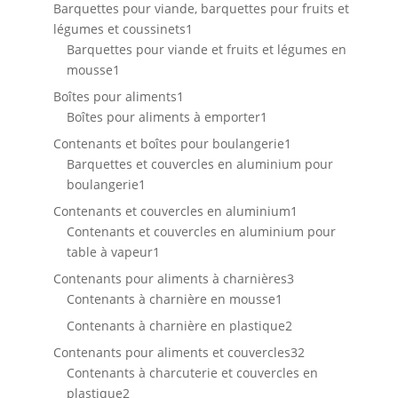
produits
Barquettes pour viande, barquettes pour fruits et
1
légumes et coussinets
1
produit
Barquettes pour viande et fruits et légumes en
1
mousse
1
produit
1
Boîtes pour aliments
1
produit
1
Boîtes pour aliments à emporter
1
produit
1
Contenants et boîtes pour boulangerie
1
produit
Barquettes et couvercles en aluminium pour
1
boulangerie
1
produit
1
Contenants et couvercles en aluminium
1
produit
Contenants et couvercles en aluminium pour
1
table à vapeur
1
produit
3
Contenants pour aliments à charnières
3
1
produits
Contenants à charnière en mousse
1
produit
2
Contenants à charnière en plastique
2
produits
32
Contenants pour aliments et couvercles
32
produits
Contenants à charcuterie et couvercles en
2
plastique
2