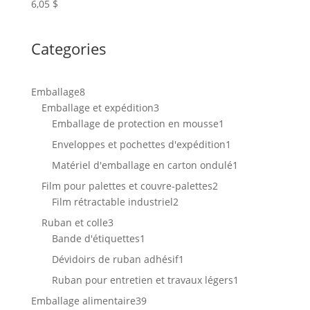
6,05
$
Categories
8
Emballage
8
produits
3
Emballage et expédition
3
produits
1
Emballage de protection en mousse
1
produit
1
Enveloppes et pochettes d'expédition
1
produit
1
Matériel d'emballage en carton ondulé
1
produit
2
Film pour palettes et couvre-palettes
2
2
produits
Film rétractable industriel
2
produits
3
Ruban et colle
3
produits
1
Bande d'étiquettes
1
produit
1
Dévidoirs de ruban adhésif
1
produit
1
Ruban pour entretien et travaux légers
1
produit
39
Emballage alimentaire
39