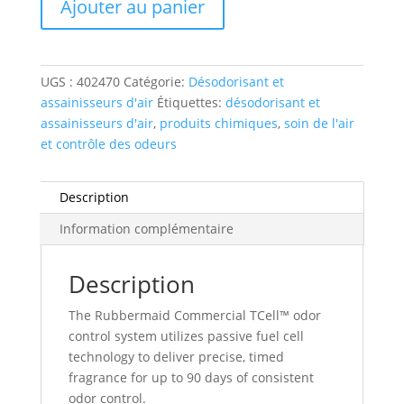
Ajouter au panier
refill
-
cucumber
melon
UGS :
402470
Catégorie:
Désodorisant et
assainisseurs d'air
Étiquettes:
désodorisant et
assainisseurs d'air
,
produits chimiques
,
soin de l'air
et contrôle des odeurs
Description
Information complémentaire
Description
The Rubbermaid Commercial TCell™ odor
control system utilizes passive fuel cell
technology to deliver precise, timed
fragrance for up to 90 days of consistent
odor control.