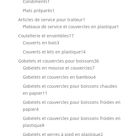
1
produits
Condiments
1
produit
1
Plats préparés
1
produit
1
Articles de service pour traiteur
1
produit
1
Plateaux de service et couvercles en plastique
1
produit
17
Coutellerie et ensembles
17
3
produits
Couverts en bois
3
produits
14
Couverts et kits en plastique
14
produits
36
Gobelets et couvercles pour boissons
36
7
produits
Gobelets en mousse et couvercles
7
produits
4
Gobelets et couvercles en bambou
4
produits
Gobelets et couvercles pour boissons chaudes
11
en papier
11
produits
Gobelets et couvercles pour boissons froides en
4
papier
4
produits
Gobelets et couvercles pour boissons froides en
8
plastique
8
produits
2
Gobelets et verres à pied en plastique
2