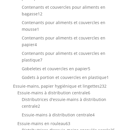
produits
Contenants et couvercles pour aliments en
12
bagasse
12
produits
Contenants pour aliments et couvercles en
1
mousse
1
produit
Contenants pour aliments et couvercles en
4
papier
4
produits
Contenants pour aliments et couvercles en
7
plastique
7
produits
5
Gobeletes et couvercles en papier
5
produits
1
Godets à portion et couvercles en plastique
1
produit
232
Essuie-mains, papier hygiénique et lingettes
232
6
produits
Essuie-mains à distribution centrale
6
produits
Distributrices d'essuie-mains à distribution
2
centrale
2
produits
4
Essuie-mains à distribution centrale
4
produits
63
Essuie-mains en rouleau
63
produits
25