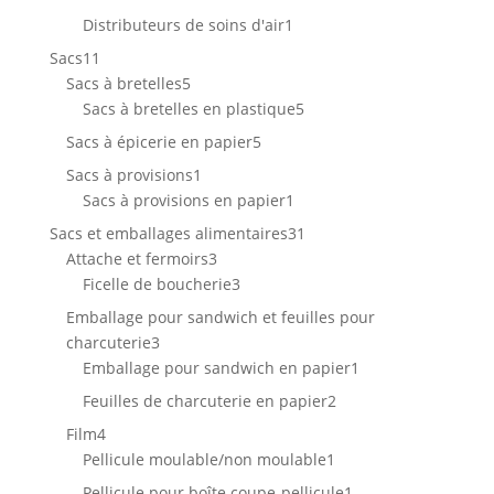
produits
1
Distributeurs de soins d'air
1
produit
11
Sacs
11
produits
5
Sacs à bretelles
5
produits
5
Sacs à bretelles en plastique
5
produits
5
Sacs à épicerie en papier
5
produits
1
Sacs à provisions
1
produit
1
Sacs à provisions en papier
1
produit
31
Sacs et emballages alimentaires
31
3
produits
Attache et fermoirs
3
produits
3
Ficelle de boucherie
3
produits
Emballage pour sandwich et feuilles pour
3
charcuterie
3
produits
1
Emballage pour sandwich en papier
1
produit
2
Feuilles de charcuterie en papier
2
produits
4
Film
4
produits
1
Pellicule moulable/non moulable
1
produit
1
Pellicule pour boîte coupe-pellicule
1