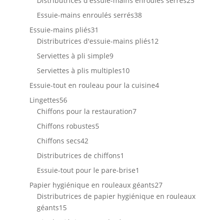
Distributrices d'essuie-mains enroulés serrés
25
produit
38
Essuie-mains enroulés serrés
38
produits
31
Essuie-mains pliés
31
produits
12
Distributrices d'essuie-mains pliés
12
produits
9
Serviettes à pli simple
9
produits
10
Serviettes à plis multiples
10
produits
4
Essuie-tout en rouleau pour la cuisine
4
produits
56
Lingettes
56
produits
7
Chiffons pour la restauration
7
produits
5
Chiffons robustes
5
produits
42
Chiffons secs
42
produits
1
Distributrices de chiffons
1
produit
1
Essuie-tout pour le pare-brise
1
produit
27
Papier hygiénique en rouleaux géants
27
produits
Distributrices de papier hygiénique en rouleaux
15
géants
15
produits