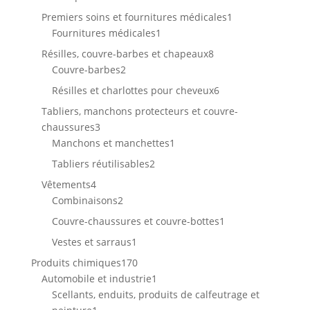
produit
1
Premiers soins et fournitures médicales
1
1
produit
Fournitures médicales
1
produit
8
Résilles, couvre-barbes et chapeaux
8
2
produits
Couvre-barbes
2
produits
6
Résilles et charlottes pour cheveux
6
produits
Tabliers, manchons protecteurs et couvre-
3
chaussures
3
produits
1
Manchons et manchettes
1
produit
2
Tabliers réutilisables
2
produits
4
Vêtements
4
produits
2
Combinaisons
2
produits
1
Couvre-chaussures et couvre-bottes
1
produit
1
Vestes et sarraus
1
produit
170
Produits chimiques
170
produits
1
Automobile et industrie
1
produit
Scellants, enduits, produits de calfeutrage et
1