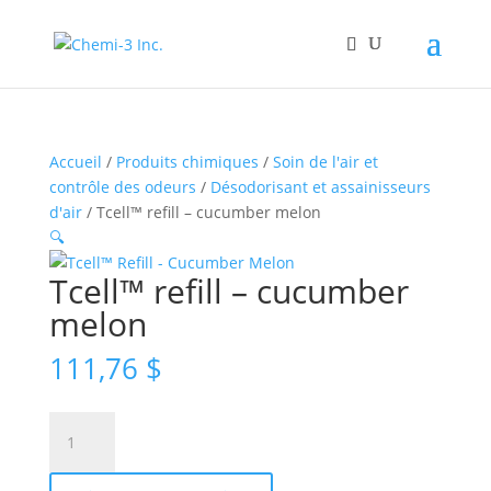
Accueil
/
Produits chimiques
/
Soin de l'air et
contrôle des odeurs
/
Désodorisant et assainisseurs
d'air
/ Tcell™ refill – cucumber melon
🔍
Tcell™ refill – cucumber
melon
111,76
$
quantité
de
Tcell™