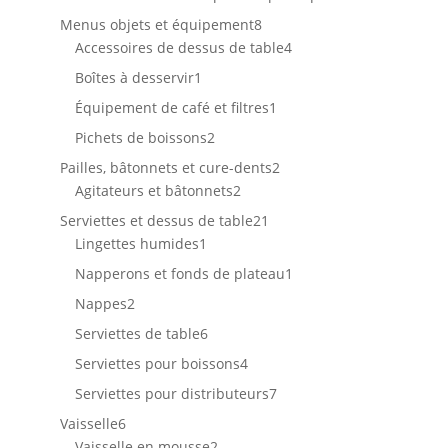
produits
8
Menus objets et équipement
8
produits
4
Accessoires de dessus de table
4
produits
1
Boîtes à desservir
1
produit
1
Équipement de café et filtres
1
produit
2
Pichets de boissons
2
produits
2
Pailles, bâtonnets et cure-dents
2
2
produits
Agitateurs et bâtonnets
2
produits
21
Serviettes et dessus de table
21
1
produits
Lingettes humides
1
produit
1
Napperons et fonds de plateau
1
produit
2
Nappes
2
produits
6
Serviettes de table
6
produits
4
Serviettes pour boissons
4
produits
7
Serviettes pour distributeurs
7
produits
6
Vaisselle
6
produits
2
Vaisselle en mousse
2