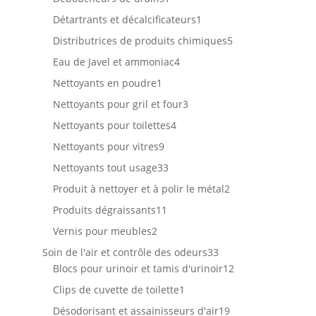
produit
1
Détartrants et décalcificateurs
1
produit
5
Distributrices de produits chimiques
5
produits
4
Eau de Javel et ammoniac
4
produits
1
Nettoyants en poudre
1
produit
3
Nettoyants pour gril et four
3
produits
4
Nettoyants pour toilettes
4
produits
9
Nettoyants pour vitres
9
produits
33
Nettoyants tout usage
33
produits
2
Produit à nettoyer et à polir le métal
2
produits
11
Produits dégraissants
11
produits
2
Vernis pour meubles
2
produits
33
Soin de l'air et contrôle des odeurs
33
produits
12
Blocs pour urinoir et tamis d'urinoir
12
produits
1
Clips de cuvette de toilette
1
produit
19
Désodorisant et assainisseurs d'air
19