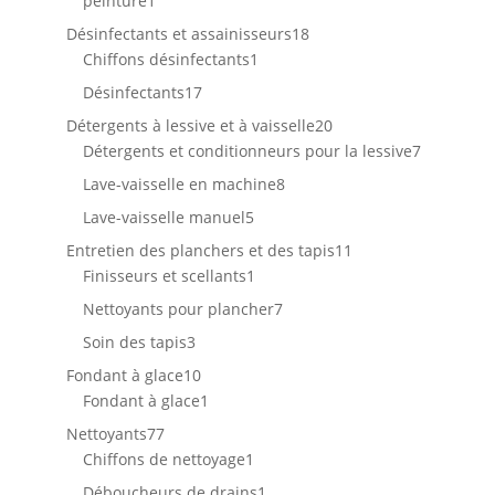
peinture
1
produit
18
Désinfectants et assainisseurs
18
1
produits
Chiffons désinfectants
1
produit
17
Désinfectants
17
produits
20
Détergents à lessive et à vaisselle
20
produits
7
Détergents et conditionneurs pour la lessive
7
produits
8
Lave-vaisselle en machine
8
produits
5
Lave-vaisselle manuel
5
produits
11
Entretien des planchers et des tapis
11
1
produits
Finisseurs et scellants
1
produit
7
Nettoyants pour plancher
7
produits
3
Soin des tapis
3
produits
10
Fondant à glace
10
produits
1
Fondant à glace
1
produit
77
Nettoyants
77
produits
1
Chiffons de nettoyage
1
produit
1
Déboucheurs de drains
1