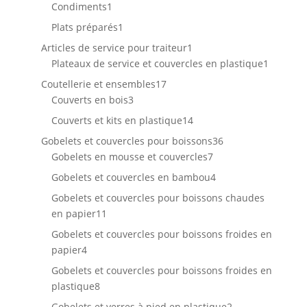
1
produits
Condiments
1
produit
1
Plats préparés
1
produit
1
Articles de service pour traiteur
1
produit
1
Plateaux de service et couvercles en plastique
1
produit
17
Coutellerie et ensembles
17
3
produits
Couverts en bois
3
produits
14
Couverts et kits en plastique
14
produits
36
Gobelets et couvercles pour boissons
36
7
produits
Gobelets en mousse et couvercles
7
produits
4
Gobelets et couvercles en bambou
4
produits
Gobelets et couvercles pour boissons chaudes
11
en papier
11
produits
Gobelets et couvercles pour boissons froides en
4
papier
4
produits
Gobelets et couvercles pour boissons froides en
8
plastique
8
produits
2
Gobelets et verres à pied en plastique
2