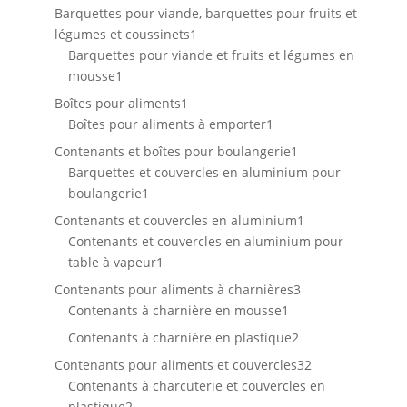
produits
Barquettes pour viande, barquettes pour fruits et
1
légumes et coussinets
1
produit
Barquettes pour viande et fruits et légumes en
1
mousse
1
produit
1
Boîtes pour aliments
1
produit
1
Boîtes pour aliments à emporter
1
produit
1
Contenants et boîtes pour boulangerie
1
produit
Barquettes et couvercles en aluminium pour
1
boulangerie
1
produit
1
Contenants et couvercles en aluminium
1
produit
Contenants et couvercles en aluminium pour
1
table à vapeur
1
produit
3
Contenants pour aliments à charnières
3
1
produits
Contenants à charnière en mousse
1
produit
2
Contenants à charnière en plastique
2
produits
32
Contenants pour aliments et couvercles
32
produits
Contenants à charcuterie et couvercles en
2
plastique
2