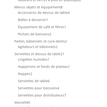
produits
8
Menus objets et équipement
8
produits
4
Accessoires de dessus de table
4
produits
1
Boîtes à desservir
1
produit
1
Équipement de café et filtres
1
produit
2
Pichets de boissons
2
produits
2
Pailles, bâtonnets et cure-dents
2
2
produits
Agitateurs et bâtonnets
2
produits
21
Serviettes et dessus de table
21
1
produits
Lingettes humides
1
produit
1
Napperons et fonds de plateau
1
produit
2
Nappes
2
produits
6
Serviettes de table
6
produits
4
Serviettes pour boissons
4
produits
7
Serviettes pour distributeurs
7
produits
6
Vaisselle
6