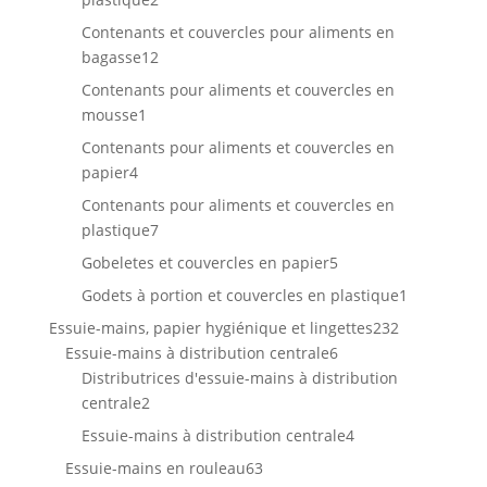
produits
Contenants et couvercles pour aliments en
12
bagasse
12
produits
Contenants pour aliments et couvercles en
1
mousse
1
produit
Contenants pour aliments et couvercles en
4
papier
4
produits
Contenants pour aliments et couvercles en
7
plastique
7
produits
5
Gobeletes et couvercles en papier
5
produits
1
Godets à portion et couvercles en plastique
1
produit
232
Essuie-mains, papier hygiénique et lingettes
232
6
produits
Essuie-mains à distribution centrale
6
produits
Distributrices d'essuie-mains à distribution
2
centrale
2
produits
4
Essuie-mains à distribution centrale
4
produits
63
Essuie-mains en rouleau
63