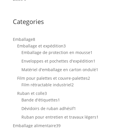
Categories
8
Emballage
8
produits
3
Emballage et expédition
3
produits
1
Emballage de protection en mousse
1
produit
1
Enveloppes et pochettes d'expédition
1
produit
1
Matériel d'emballage en carton ondulé
1
produit
2
Film pour palettes et couvre-palettes
2
2
produits
Film rétractable industriel
2
produits
3
Ruban et colle
3
produits
1
Bande d'étiquettes
1
produit
1
Dévidoirs de ruban adhésif
1
produit
1
Ruban pour entretien et travaux légers
1
produit
39
Emballage alimentaire
39