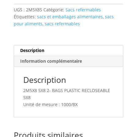
bag
UGS :
2M5X8S
Catégorie:
Sacs refermables
#2
Étiquettes:
sacs et emballages alimentaires
,
sacs
-
pour aliments
,
sacs refermables
5"
x
8"
-
Description
regular
Information complémentaire
duty
Description
2M5X8 5X8 2- BAGS PLASTIC RECLOSEABLE
5X8
Unité de mesure : 1000/BX
Produits similaires