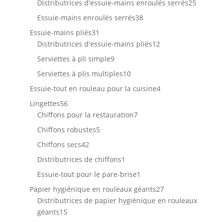
produits
25
Distributrices d'essuie-mains enroulés serrés
25
produit
38
Essuie-mains enroulés serrés
38
produits
31
Essuie-mains pliés
31
produits
12
Distributrices d'essuie-mains pliés
12
produits
9
Serviettes à pli simple
9
produits
10
Serviettes à plis multiples
10
produits
4
Essuie-tout en rouleau pour la cuisine
4
produits
56
Lingettes
56
produits
7
Chiffons pour la restauration
7
produits
5
Chiffons robustes
5
produits
42
Chiffons secs
42
produits
1
Distributrices de chiffons
1
produit
1
Essuie-tout pour le pare-brise
1
produit
27
Papier hygiénique en rouleaux géants
27
produits
Distributrices de papier hygiénique en rouleaux
15
géants
15