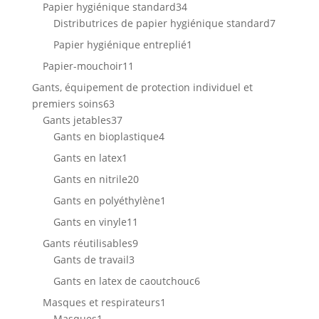
produits
34
Papier hygiénique standard
34
produits
7
Distributrices de papier hygiénique standard
7
produits
1
Papier hygiénique entreplié
1
produit
11
Papier-mouchoir
11
produits
Gants, équipement de protection individuel et
63
premiers soins
63
produits
37
Gants jetables
37
produits
4
Gants en bioplastique
4
produits
1
Gants en latex
1
produit
20
Gants en nitrile
20
produits
1
Gants en polyéthylène
1
produit
11
Gants en vinyle
11
produits
9
Gants réutilisables
9
3
produits
Gants de travail
3
produits
6
Gants en latex de caoutchouc
6
produits
1
Masques et respirateurs
1
1
produit
Masques
1