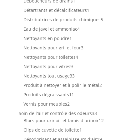
1
Déboucheurs de drains
1
produit
1
Détartrants et décalcificateurs
1
produit
5
Distributrices de produits chimiques
5
produits
4
Eau de Javel et ammoniac
4
produits
1
Nettoyants en poudre
1
produit
3
Nettoyants pour gril et four
3
produits
4
Nettoyants pour toilettes
4
produits
9
Nettoyants pour vitres
9
produits
33
Nettoyants tout usage
33
produits
2
Produit à nettoyer et à polir le métal
2
produits
11
Produits dégraissants
11
produits
2
Vernis pour meubles
2
produits
33
Soin de l'air et contrôle des odeurs
33
produits
12
Blocs pour urinoir et tamis d'urinoir
12
produits
1
Clips de cuvette de toilette
1
produit
19
Désodorisant et assainisseurs d'air
19