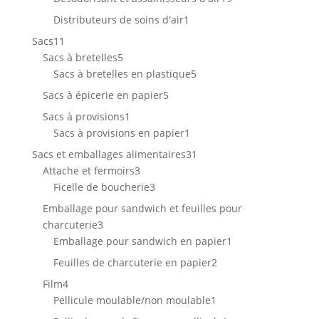
produits
1
Distributeurs de soins d'air
1
produit
11
Sacs
11
produits
5
Sacs à bretelles
5
produits
5
Sacs à bretelles en plastique
5
produits
5
Sacs à épicerie en papier
5
produits
1
Sacs à provisions
1
produit
1
Sacs à provisions en papier
1
produit
31
Sacs et emballages alimentaires
31
3
produits
Attache et fermoirs
3
produits
3
Ficelle de boucherie
3
produits
Emballage pour sandwich et feuilles pour
3
charcuterie
3
produits
1
Emballage pour sandwich en papier
1
produit
2
Feuilles de charcuterie en papier
2
produits
4
Film
4
produits
1
Pellicule moulable/non moulable
1
produit