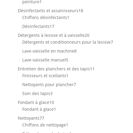
1
peinture
1
produit
18
Désinfectants et assainisseurs
18
1
produits
Chiffons désinfectants
1
produit
17
Désinfectants
17
produits
20
Détergents à lessive et à vaisselle
20
produits
7
Détergents et conditionneurs pour la lessive
7
produits
8
Lave-vaisselle en machine
8
produits
5
Lave-vaisselle manuel
5
produits
11
Entretien des planchers et des tapis
11
1
produits
Finisseurs et scellants
1
produit
7
Nettoyants pour plancher
7
produits
3
Soin des tapis
3
produits
10
Fondant à glace
10
produits
1
Fondant à glace
1
produit
77
Nettoyants
77
produits
1
Chiffons de nettoyage
1
produit