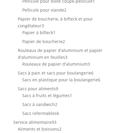
1
Pellicule pour boîte coupe-pellicule
1
produit
2
Pellicule pour viande
2
produits
Papier de boucherie, à bifteck et pour
3
congélateur
3
produits
1
Papier à bifteck
1
produit
2
Papier de boucherie
2
produits
Rouleaux de papier d'aluminium et papier
3
d'aluminium en feuilles
3
produits
3
Rouleaux de papier d'aluminium
3
produits
6
Sacs à pain et sacs pour boulangerie
6
produits
6
Sacs en plastique pour la boulangerie
6
produits
9
Sacs pour aliments
9
produits
1
Sacs à fruits et légumes
1
produit
2
Sacs à sandwich
2
produits
6
Sacs refermables
6
produits
93
Service alimentaire
93
produits
2
Aliments et boissons
2