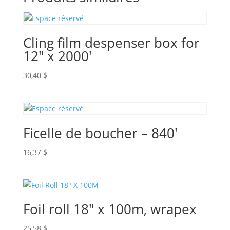
Cling film despenser box for
12″ x 2000′
30,40
$
Ficelle de boucher – 840′
16,37
$
Foil roll 18″ x 100m, wrapex
25,58
$