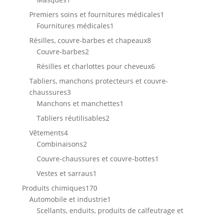
produit
1
Premiers soins et fournitures médicales
1
1
produit
Fournitures médicales
1
produit
8
Résilles, couvre-barbes et chapeaux
8
2
produits
Couvre-barbes
2
produits
6
Résilles et charlottes pour cheveux
6
produits
Tabliers, manchons protecteurs et couvre-
3
chaussures
3
produits
1
Manchons et manchettes
1
produit
2
Tabliers réutilisables
2
produits
4
Vêtements
4
produits
2
Combinaisons
2
produits
1
Couvre-chaussures et couvre-bottes
1
produit
1
Vestes et sarraus
1
produit
170
Produits chimiques
170
produits
1
Automobile et industrie
1
produit
Scellants, enduits, produits de calfeutrage et