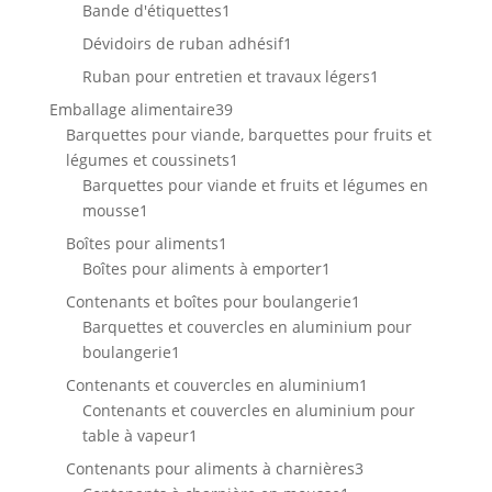
produits
1
Bande d'étiquettes
1
produit
1
Dévidoirs de ruban adhésif
1
produit
1
Ruban pour entretien et travaux légers
1
produit
39
Emballage alimentaire
39
produits
Barquettes pour viande, barquettes pour fruits et
1
légumes et coussinets
1
produit
Barquettes pour viande et fruits et légumes en
1
mousse
1
produit
1
Boîtes pour aliments
1
produit
1
Boîtes pour aliments à emporter
1
produit
1
Contenants et boîtes pour boulangerie
1
produit
Barquettes et couvercles en aluminium pour
1
boulangerie
1
produit
1
Contenants et couvercles en aluminium
1
produit
Contenants et couvercles en aluminium pour
1
table à vapeur
1
produit
3
Contenants pour aliments à charnières
3