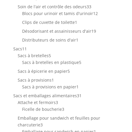
produits
33
Soin de l'air et contrôle des odeurs
33
produits
12
Blocs pour urinoir et tamis d'urinoir
12
produits
1
Clips de cuvette de toilette
1
produit
19
Désodorisant et assainisseurs d'air
19
produits
1
Distributeurs de soins d'air
1
produit
11
Sacs
11
produits
5
Sacs à bretelles
5
produits
5
Sacs à bretelles en plastique
5
produits
5
Sacs à épicerie en papier
5
produits
1
Sacs à provisions
1
produit
1
Sacs à provisions en papier
1
produit
31
Sacs et emballages alimentaires
31
3
produits
Attache et fermoirs
3
produits
3
Ficelle de boucherie
3
produits
Emballage pour sandwich et feuilles pour
3
charcuterie
3
produits
1
Emballage pour sandwich en papier
1