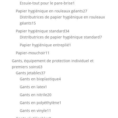
produit
1
Essuie-tout pour le pare-brise
1
produit
27
Papier hygiénique en rouleaux géants
27
produits
Distributrices de papier hygiénique en rouleaux
15
géants
15
produits
34
Papier hygiénique standard
34
produits
7
Distributrices de papier hygiénique standard
7
produits
1
Papier hygiénique entreplié
1
produit
11
Papier-mouchoir
11
produits
Gants, équipement de protection individuel et
63
premiers soins
63
produits
37
Gants jetables
37
produits
4
Gants en bioplastique
4
produits
1
Gants en latex
1
produit
20
Gants en nitrile
20
produits
1
Gants en polyéthylène
1
produit
11
Gants en vinyle
11
produits