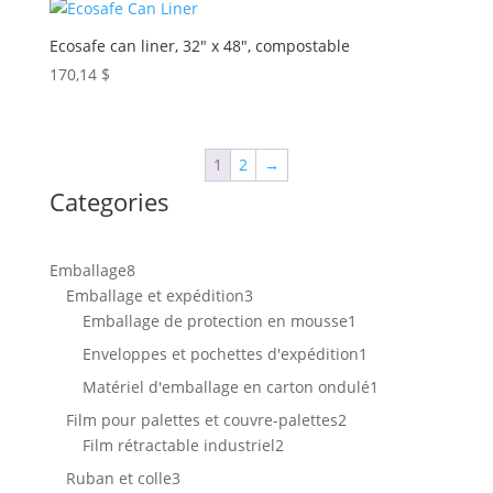
Ecosafe can liner, 32″ x 48″, compostable
170,14
$
1
2
→
Categories
8
Emballage
8
produits
3
Emballage et expédition
3
produits
1
Emballage de protection en mousse
1
produit
1
Enveloppes et pochettes d'expédition
1
produit
1
Matériel d'emballage en carton ondulé
1
produit
2
Film pour palettes et couvre-palettes
2
2
produits
Film rétractable industriel
2
produits
3
Ruban et colle
3