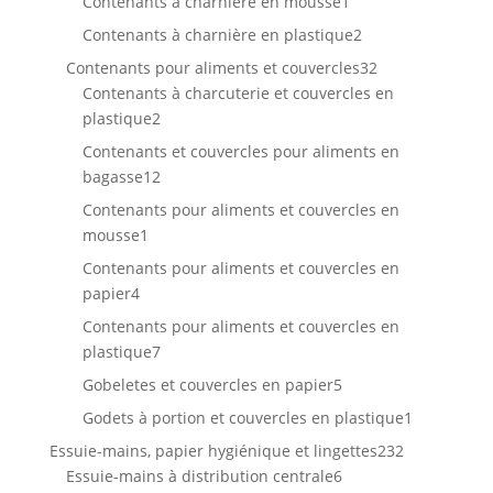
1
produits
Contenants à charnière en mousse
1
produit
2
Contenants à charnière en plastique
2
produits
32
Contenants pour aliments et couvercles
32
produits
Contenants à charcuterie et couvercles en
2
plastique
2
produits
Contenants et couvercles pour aliments en
12
bagasse
12
produits
Contenants pour aliments et couvercles en
1
mousse
1
produit
Contenants pour aliments et couvercles en
4
papier
4
produits
Contenants pour aliments et couvercles en
7
plastique
7
produits
5
Gobeletes et couvercles en papier
5
produits
1
Godets à portion et couvercles en plastique
1
produit
232
Essuie-mains, papier hygiénique et lingettes
232
6
produits
Essuie-mains à distribution centrale
6