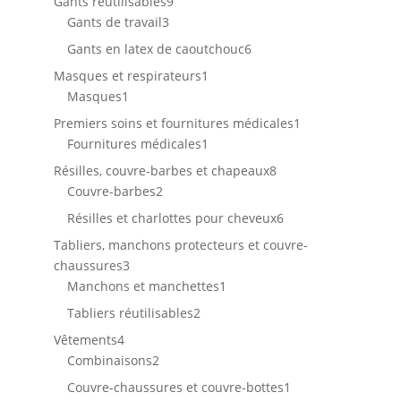
9
Gants réutilisables
9
3
produits
Gants de travail
3
produits
6
Gants en latex de caoutchouc
6
produits
1
Masques et respirateurs
1
1
produit
Masques
1
produit
1
Premiers soins et fournitures médicales
1
1
produit
Fournitures médicales
1
produit
8
Résilles, couvre-barbes et chapeaux
8
2
produits
Couvre-barbes
2
produits
6
Résilles et charlottes pour cheveux
6
produits
Tabliers, manchons protecteurs et couvre-
3
chaussures
3
produits
1
Manchons et manchettes
1
produit
2
Tabliers réutilisables
2
produits
4
Vêtements
4
produits
2
Combinaisons
2
produits
1
Couvre-chaussures et couvre-bottes
1