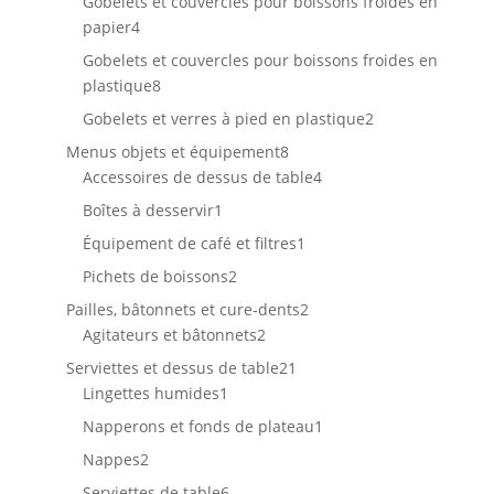
Gobelets et couvercles pour boissons froides en
4
papier
4
produits
Gobelets et couvercles pour boissons froides en
8
plastique
8
produits
2
Gobelets et verres à pied en plastique
2
produits
8
Menus objets et équipement
8
produits
4
Accessoires de dessus de table
4
produits
1
Boîtes à desservir
1
produit
1
Équipement de café et filtres
1
produit
2
Pichets de boissons
2
produits
2
Pailles, bâtonnets et cure-dents
2
2
produits
Agitateurs et bâtonnets
2
produits
21
Serviettes et dessus de table
21
1
produits
Lingettes humides
1
produit
1
Napperons et fonds de plateau
1
produit
2
Nappes
2
produits
6
Serviettes de table
6