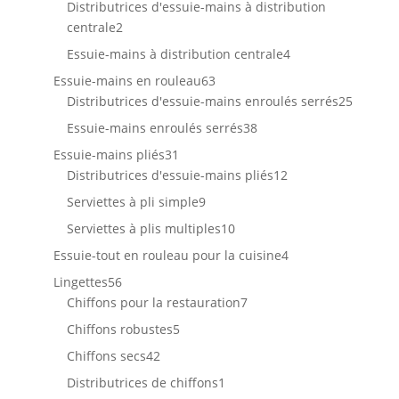
produits
Distributrices d'essuie-mains à distribution
2
centrale
2
produits
4
Essuie-mains à distribution centrale
4
produits
63
Essuie-mains en rouleau
63
produits
25
Distributrices d'essuie-mains enroulés serrés
25
produit
38
Essuie-mains enroulés serrés
38
produits
31
Essuie-mains pliés
31
produits
12
Distributrices d'essuie-mains pliés
12
produits
9
Serviettes à pli simple
9
produits
10
Serviettes à plis multiples
10
produits
4
Essuie-tout en rouleau pour la cuisine
4
produits
56
Lingettes
56
produits
7
Chiffons pour la restauration
7
produits
5
Chiffons robustes
5
produits
42
Chiffons secs
42
produits
1
Distributrices de chiffons
1