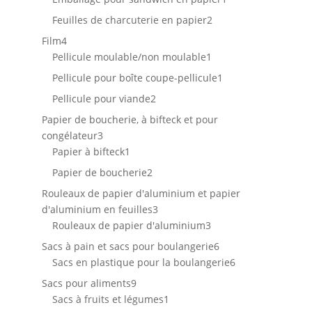
produit
2
Feuilles de charcuterie en papier
2
produits
4
Film
4
produits
1
Pellicule moulable/non moulable
1
produit
1
Pellicule pour boîte coupe-pellicule
1
produit
2
Pellicule pour viande
2
produits
Papier de boucherie, à bifteck et pour
3
congélateur
3
produits
1
Papier à bifteck
1
produit
2
Papier de boucherie
2
produits
Rouleaux de papier d'aluminium et papier
3
d'aluminium en feuilles
3
produits
3
Rouleaux de papier d'aluminium
3
produits
6
Sacs à pain et sacs pour boulangerie
6
produits
6
Sacs en plastique pour la boulangerie
6
produits
9
Sacs pour aliments
9
produits
1
Sacs à fruits et légumes
1