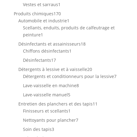
produit
1
Vestes et sarraus
1
produit
170
Produits chimiques
170
produits
1
Automobile et industrie
1
produit
Scellants, enduits, produits de calfeutrage et
1
peinture
1
produit
18
Désinfectants et assainisseurs
18
1
produits
Chiffons désinfectants
1
produit
17
Désinfectants
17
produits
20
Détergents à lessive et à vaisselle
20
produits
7
Détergents et conditionneurs pour la lessive
7
produits
8
Lave-vaisselle en machine
8
produits
5
Lave-vaisselle manuel
5
produits
11
Entretien des planchers et des tapis
11
1
produits
Finisseurs et scellants
1
produit
7
Nettoyants pour plancher
7
produits
3
Soin des tapis
3
produits