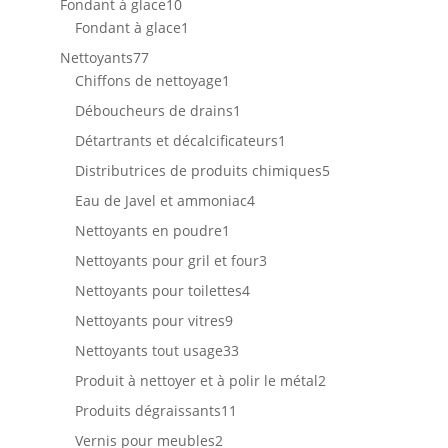
10
Fondant à glace
10
produits
1
Fondant à glace
1
produit
77
Nettoyants
77
produits
1
Chiffons de nettoyage
1
produit
1
Déboucheurs de drains
1
produit
1
Détartrants et décalcificateurs
1
produit
5
Distributrices de produits chimiques
5
produits
4
Eau de Javel et ammoniac
4
produits
1
Nettoyants en poudre
1
produit
3
Nettoyants pour gril et four
3
produits
4
Nettoyants pour toilettes
4
produits
9
Nettoyants pour vitres
9
produits
33
Nettoyants tout usage
33
produits
2
Produit à nettoyer et à polir le métal
2
produits
11
Produits dégraissants
11
produits
2
Vernis pour meubles
2