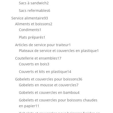
produit
2
Sacs à sandwich
2
produits
6
Sacs refermables
6
produits
93
Service alimentaire
93
produits
2
Aliments et boissons
2
1
produits
Condiments
1
produit
1
Plats préparés
1
produit
1
Articles de service pour traiteur
1
produit
1
Plateaux de service et couvercles en plastique
1
produit
17
Coutellerie et ensembles
17
3
produits
Couverts en bois
3
produits
14
Couverts et kits en plastique
14
produits
36
Gobelets et couvercles pour boissons
36
7
produits
Gobelets en mousse et couvercles
7
produits
4
Gobelets et couvercles en bambou
4
produits
Gobelets et couvercles pour boissons chaudes
11
en papier
11
produits