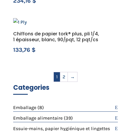
234,16
$
Chiffons de papier tork® plus, pli 1/4,
1 épaisseur, blanc, 90/pqt, 12 pqt/cs
133,76
$
1
2
→
Categories
8
Emballage
8
produits
39
Emballage alimentaire
39
produits
Essuie-mains, papier hygiénique et lingettes