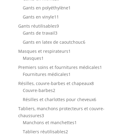
produits
1
Gants en polyéthylène
1
produit
11
Gants en vinyle
11
produits
9
Gants réutilisables
9
3
produits
Gants de travail
3
produits
6
Gants en latex de caoutchouc
6
produits
1
Masques et respirateurs
1
1
produit
Masques
1
produit
1
Premiers soins et fournitures médicales
1
1
produit
Fournitures médicales
1
produit
8
Résilles, couvre-barbes et chapeaux
8
2
produits
Couvre-barbes
2
produits
6
Résilles et charlottes pour cheveux
6
produits
Tabliers, manchons protecteurs et couvre-
3
chaussures
3
produits
1
Manchons et manchettes
1
produit
2
Tabliers réutilisables
2