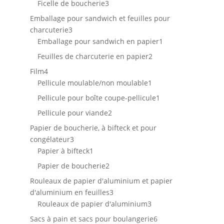
produits
3
Ficelle de boucherie
3
produits
Emballage pour sandwich et feuilles pour
3
charcuterie
3
produits
1
Emballage pour sandwich en papier
1
produit
2
Feuilles de charcuterie en papier
2
produits
4
Film
4
produits
1
Pellicule moulable/non moulable
1
produit
1
Pellicule pour boîte coupe-pellicule
1
produit
2
Pellicule pour viande
2
produits
Papier de boucherie, à bifteck et pour
3
congélateur
3
produits
1
Papier à bifteck
1
produit
2
Papier de boucherie
2
produits
Rouleaux de papier d'aluminium et papier
3
d'aluminium en feuilles
3
produits
3
Rouleaux de papier d'aluminium
3
produits
6
Sacs à pain et sacs pour boulangerie
6