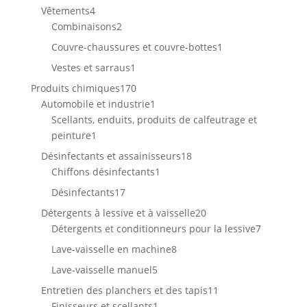
produits
4
Vêtements
4
produits
2
Combinaisons
2
produits
1
Couvre-chaussures et couvre-bottes
1
produit
1
Vestes et sarraus
1
produit
170
Produits chimiques
170
produits
1
Automobile et industrie
1
produit
Scellants, enduits, produits de calfeutrage et
1
peinture
1
produit
18
Désinfectants et assainisseurs
18
1
produits
Chiffons désinfectants
1
produit
17
Désinfectants
17
produits
20
Détergents à lessive et à vaisselle
20
produits
7
Détergents et conditionneurs pour la lessive
7
produits
8
Lave-vaisselle en machine
8
produits
5
Lave-vaisselle manuel
5
produits
11
Entretien des planchers et des tapis
11
1
produits
Finisseurs et scellants
1