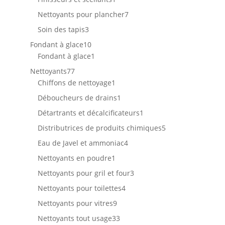
produit
7
Nettoyants pour plancher
7
produits
3
Soin des tapis
3
produits
10
Fondant à glace
10
produits
1
Fondant à glace
1
produit
77
Nettoyants
77
produits
1
Chiffons de nettoyage
1
produit
1
Déboucheurs de drains
1
produit
1
Détartrants et décalcificateurs
1
produit
5
Distributrices de produits chimiques
5
produits
4
Eau de Javel et ammoniac
4
produits
1
Nettoyants en poudre
1
produit
3
Nettoyants pour gril et four
3
produits
4
Nettoyants pour toilettes
4
produits
9
Nettoyants pour vitres
9
produits
33
Nettoyants tout usage
33