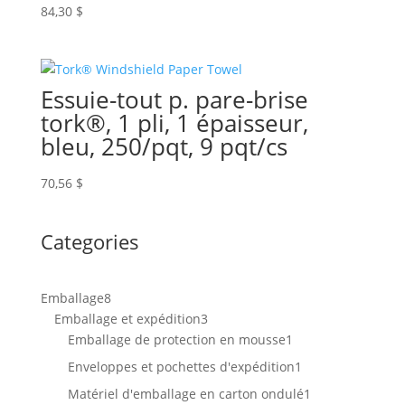
84,30
$
Essuie-tout p. pare-brise
tork®, 1 pli, 1 épaisseur,
bleu, 250/pqt, 9 pqt/cs
70,56
$
Categories
8
Emballage
8
produits
3
Emballage et expédition
3
produits
1
Emballage de protection en mousse
1
produit
1
Enveloppes et pochettes d'expédition
1
produit
1
Matériel d'emballage en carton ondulé
1