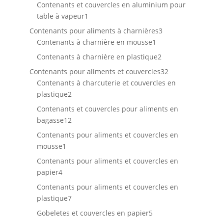
produit
Contenants et couvercles en aluminium pour
1
table à vapeur
1
produit
3
Contenants pour aliments à charnières
3
1
produits
Contenants à charnière en mousse
1
produit
2
Contenants à charnière en plastique
2
produits
32
Contenants pour aliments et couvercles
32
produits
Contenants à charcuterie et couvercles en
2
plastique
2
produits
Contenants et couvercles pour aliments en
12
bagasse
12
produits
Contenants pour aliments et couvercles en
1
mousse
1
produit
Contenants pour aliments et couvercles en
4
papier
4
produits
Contenants pour aliments et couvercles en
7
plastique
7
produits
5
Gobeletes et couvercles en papier
5