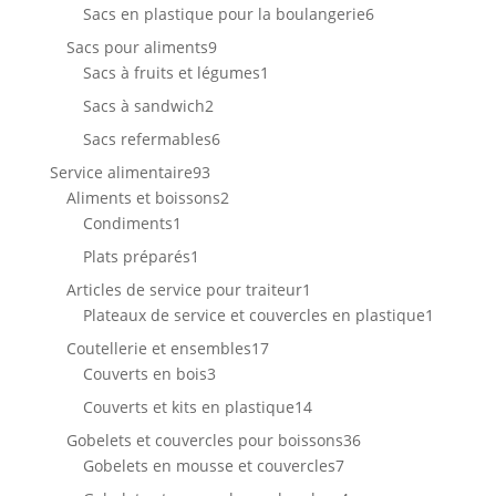
produits
6
Sacs en plastique pour la boulangerie
6
produits
9
Sacs pour aliments
9
produits
1
Sacs à fruits et légumes
1
produit
2
Sacs à sandwich
2
produits
6
Sacs refermables
6
produits
93
Service alimentaire
93
produits
2
Aliments et boissons
2
1
produits
Condiments
1
produit
1
Plats préparés
1
produit
1
Articles de service pour traiteur
1
produit
1
Plateaux de service et couvercles en plastique
1
produit
17
Coutellerie et ensembles
17
3
produits
Couverts en bois
3
produits
14
Couverts et kits en plastique
14
produits
36
Gobelets et couvercles pour boissons
36
7
produits
Gobelets en mousse et couvercles
7
produits