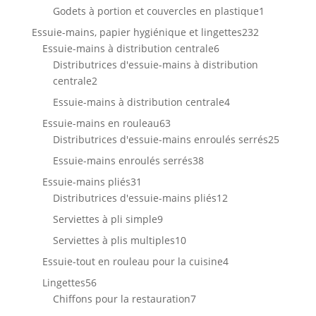
produits
1
Godets à portion et couvercles en plastique
1
produit
232
Essuie-mains, papier hygiénique et lingettes
232
6
produits
Essuie-mains à distribution centrale
6
produits
Distributrices d'essuie-mains à distribution
2
centrale
2
produits
4
Essuie-mains à distribution centrale
4
produits
63
Essuie-mains en rouleau
63
produits
25
Distributrices d'essuie-mains enroulés serrés
25
produit
38
Essuie-mains enroulés serrés
38
produits
31
Essuie-mains pliés
31
produits
12
Distributrices d'essuie-mains pliés
12
produits
9
Serviettes à pli simple
9
produits
10
Serviettes à plis multiples
10
produits
4
Essuie-tout en rouleau pour la cuisine
4
produits
56
Lingettes
56
produits
7
Chiffons pour la restauration
7
produits