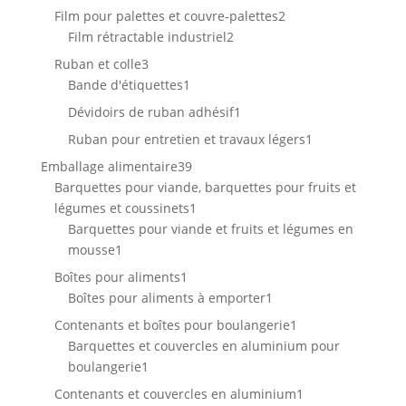
produit
2
Film pour palettes et couvre-palettes
2
2
produits
Film rétractable industriel
2
produits
3
Ruban et colle
3
produits
1
Bande d'étiquettes
1
produit
1
Dévidoirs de ruban adhésif
1
produit
1
Ruban pour entretien et travaux légers
1
produit
39
Emballage alimentaire
39
produits
Barquettes pour viande, barquettes pour fruits et
1
légumes et coussinets
1
produit
Barquettes pour viande et fruits et légumes en
1
mousse
1
produit
1
Boîtes pour aliments
1
produit
1
Boîtes pour aliments à emporter
1
produit
1
Contenants et boîtes pour boulangerie
1
produit
Barquettes et couvercles en aluminium pour
1
boulangerie
1
produit
1
Contenants et couvercles en aluminium
1