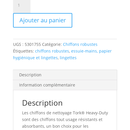
quantité
de
Chiffons
Ajouter au panier
de
nettoyage
tork®
heavy
UGS :
5301755
Catégorie:
Chiffons robustes
duty,
Étiquettes:
chiffons robustes
,
essuie-mains, papier
1 épaisseur,
hygiénique et lingettes
,
lingettes
blanc,
80/bte,
5 btes/cs
Description
Information complémentaire
Description
Les chiffons de nettoyage Tork® Heavy-Duty
sont des chiffons tout usage résistants et
absorbants, un bon choix pour les