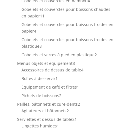
4
Gobelets et couvercles en bambou
4
produits
Gobelets et couvercles pour boissons chaudes
11
en papier
11
produits
Gobelets et couvercles pour boissons froides en
4
papier
4
produits
Gobelets et couvercles pour boissons froides en
8
plastique
8
produits
2
Gobelets et verres à pied en plastique
2
produits
8
Menus objets et équipement
8
produits
4
Accessoires de dessus de table
4
produits
1
Boîtes à desservir
1
produit
1
Équipement de café et filtres
1
produit
2
Pichets de boissons
2
produits
2
Pailles, bâtonnets et cure-dents
2
2
produits
Agitateurs et bâtonnets
2
produits
21
Serviettes et dessus de table
21
1
produits
Lingettes humides
1