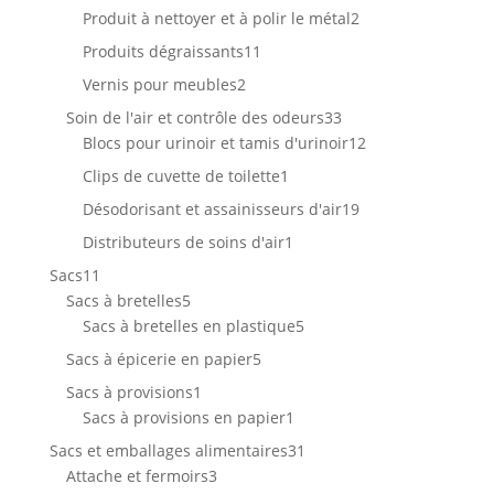
produits
2
Produit à nettoyer et à polir le métal
2
produits
11
Produits dégraissants
11
produits
2
Vernis pour meubles
2
produits
33
Soin de l'air et contrôle des odeurs
33
produits
12
Blocs pour urinoir et tamis d'urinoir
12
produits
1
Clips de cuvette de toilette
1
produit
19
Désodorisant et assainisseurs d'air
19
produits
1
Distributeurs de soins d'air
1
produit
11
Sacs
11
produits
5
Sacs à bretelles
5
produits
5
Sacs à bretelles en plastique
5
produits
5
Sacs à épicerie en papier
5
produits
1
Sacs à provisions
1
produit
1
Sacs à provisions en papier
1
produit
31
Sacs et emballages alimentaires
31
3
produits
Attache et fermoirs
3