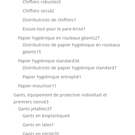
5
Chiffons robustes
5
produits
42
Chiffons secs
42
produits
1
Distributrices de chiffons
1
produit
1
Essuie-tout pour le pare-brise
1
produit
27
Papier hygiénique en rouleaux géants
27
produits
Distributrices de papier hygiénique en rouleaux
15
géants
15
produits
34
Papier hygiénique standard
34
produits
7
Distributrices de papier hygiénique standard
7
produits
1
Papier hygiénique entreplié
1
produit
11
Papier-mouchoir
11
produits
Gants, équipement de protection individuel et
63
premiers soins
63
produits
37
Gants jetables
37
produits
4
Gants en bioplastique
4
produits
1
Gants en latex
1
produit
20
Gants en nitrile
20