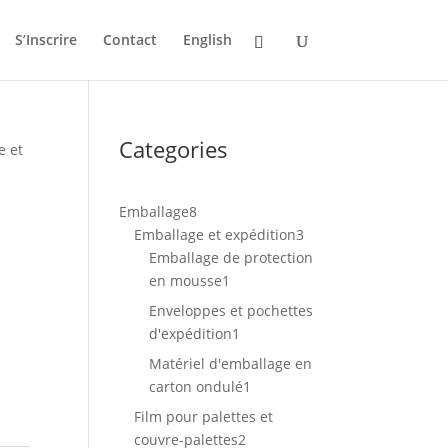
S’Inscrire
Contact
English
Categories
e et
8
Emballage
8
produits
3
Emballage et expédition
3
produits
Emballage de protection
1
en mousse
1
produit
Enveloppes et pochettes
1
d'expédition
1
produit
Matériel d'emballage en
1
carton ondulé
1
produit
Film pour palettes et
2
couvre-palettes
2