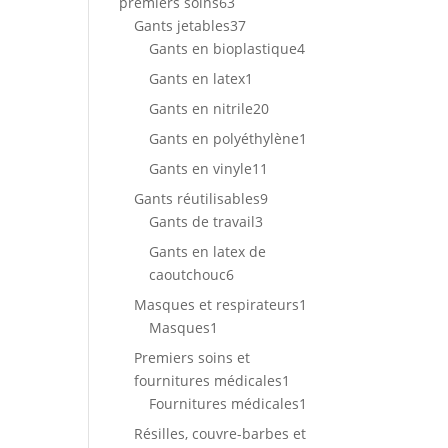
63
premiers soins
63
produits
37
Gants jetables
37
produits
4
Gants en bioplastique
4
produits
1
Gants en latex
1
produit
20
Gants en nitrile
20
produits
1
Gants en polyéthylène
1
produit
11
Gants en vinyle
11
produits
9
Gants réutilisables
9
3
produits
Gants de travail
3
produits
Gants en latex de
6
caoutchouc
6
produits
1
Masques et respirateurs
1
1
produit
Masques
1
produit
Premiers soins et
1
fournitures médicales
1
produit
1
Fournitures médicales
1
produit
Résilles, couvre-barbes et