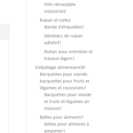
produits
Film rétractable
2
industriel
2
produits
3
Ruban et colle
3
produits
1
Bande d'étiquettes
1
produit
Dévidoirs de ruban
1
adhésif
1
produit
Ruban pour entretien et
1
travaux légers
1
produit
39
Emballage alimentaire
39
produits
Barquettes pour viande,
barquettes pour fruits et
1
légumes et coussinets
1
produit
Barquettes pour viande
et fruits et légumes en
1
mousse
1
produit
1
Boîtes pour aliments
1
produit
Boîtes pour aliments à
1
emporter
1