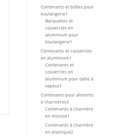
produit
Contenants et boîtes pour
1
boulangerie
1
produit
Barquettes et
couvercles en
aluminium pour
1
boulangerie
1
produit
Contenants et couvercles
1
en aluminium
1
produit
Contenants et
couvercles en
aluminium pour table à
1
vapeur
1
produit
Contenants pour aliments
3
à charnières
3
produits
Contenants à charnière
1
en mousse
1
produit
Contenants à charnière
2
en plastique
2