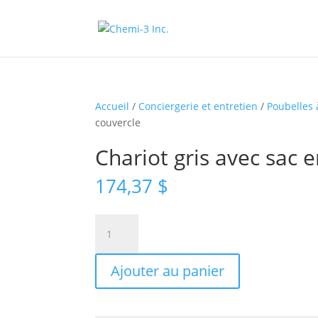
Accueil
/
Conciergerie et entretien
/
Poubelles 
couvercle
Chariot gris avec sac e
174,37
$
quantité
de
Chariot
Ajouter au panier
gris
avec
sac