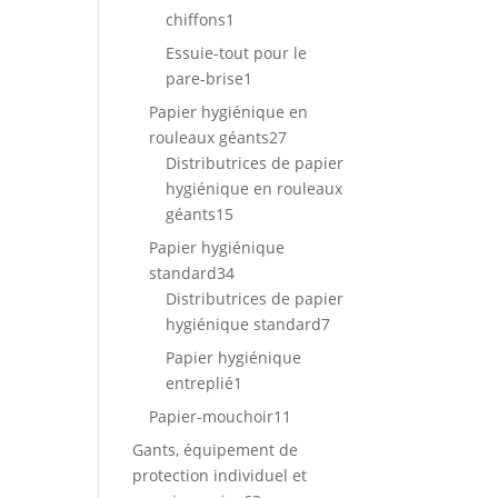
1
chiffons
1
produit
Essuie-tout pour le
1
pare-brise
1
produit
Papier hygiénique en
27
rouleaux géants
27
produits
Distributrices de papier
hygiénique en rouleaux
15
géants
15
produits
Papier hygiénique
34
standard
34
produits
Distributrices de papier
7
hygiénique standard
7
produits
Papier hygiénique
1
entreplié
1
produit
11
Papier-mouchoir
11
produits
Gants, équipement de
protection individuel et