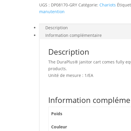
en
UGS :
DP08170-GRY
Catégorie:
Chariots
Étique
vinyle
manutention
et
couvercle
Description
Information complémentaire
Description
The DuraPlus® janitor cart comes fully eq
products.
Unité de mesure : 1/EA
Information compléme
Poids
Couleur