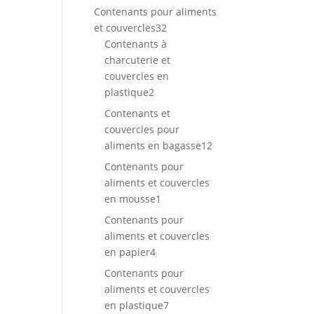
produits
Contenants pour aliments
32
et couvercles
32
produits
Contenants à
charcuterie et
couvercles en
2
plastique
2
produits
Contenants et
couvercles pour
12
aliments en bagasse
12
produits
Contenants pour
aliments et couvercles
1
en mousse
1
produit
Contenants pour
aliments et couvercles
4
en papier
4
produits
Contenants pour
aliments et couvercles
7
en plastique
7