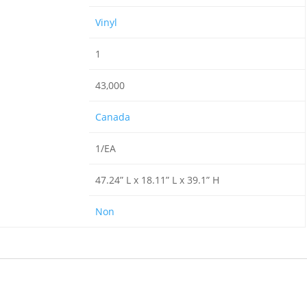
Vinyl
1
43,000
Canada
1/EA
47.24” L x 18.11” L x 39.1” H
Non