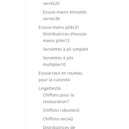
25
serrés
25
produits
Essuie-mains enroulés
38
serrés
38
produits
31
Essuie-mains pliés
31
produits
Distributrices d'essuie-
12
mains pliés
12
produits
9
Serviettes à pli simple
9
produits
Serviettes à plis
10
multiples
10
produits
Essuie-tout en rouleau
4
pour la cuisine
4
produits
56
Lingettes
56
produits
Chiffons pour la
7
restauration
7
produits
5
Chiffons robustes
5
produits
42
Chiffons secs
42
produits
Distributrices de