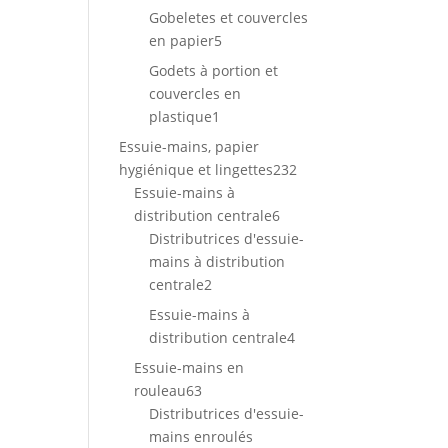
produits
Gobeletes et couvercles
5
en papier
5
produits
Godets à portion et
couvercles en
1
plastique
1
produit
Essuie-mains, papier
232
hygiénique et lingettes
232
produits
Essuie-mains à
6
distribution centrale
6
produits
Distributrices d'essuie-
mains à distribution
2
centrale
2
produits
Essuie-mains à
4
distribution centrale
4
produits
Essuie-mains en
63
rouleau
63
produits
Distributrices d'essuie-
mains enroulés