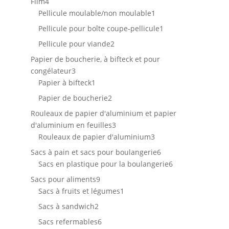
4
Film
4
produits
1
Pellicule moulable/non moulable
1
produit
1
Pellicule pour boîte coupe-pellicule
1
produit
2
Pellicule pour viande
2
produits
Papier de boucherie, à bifteck et pour
3
congélateur
3
produits
1
Papier à bifteck
1
produit
2
Papier de boucherie
2
produits
Rouleaux de papier d'aluminium et papier
3
d'aluminium en feuilles
3
produits
3
Rouleaux de papier d'aluminium
3
produits
6
Sacs à pain et sacs pour boulangerie
6
produits
6
Sacs en plastique pour la boulangerie
6
produits
9
Sacs pour aliments
9
produits
1
Sacs à fruits et légumes
1
produit
2
Sacs à sandwich
2
produits
6
Sacs refermables
6