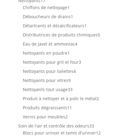
77
Nettoyants
77
produits
1
Chiffons de nettoyage
1
produit
1
Déboucheurs de drains
1
produit
1
Détartrants et décalcificateurs
1
produit
5
Distributrices de produits chimiques
5
produits
4
Eau de Javel et ammoniac
4
produits
1
Nettoyants en poudre
1
produit
3
Nettoyants pour gril et four
3
produits
4
Nettoyants pour toilettes
4
produits
9
Nettoyants pour vitres
9
produits
33
Nettoyants tout usage
33
produits
2
Produit à nettoyer et à polir le métal
2
produits
11
Produits dégraissants
11
produits
2
Vernis pour meubles
2
produits
33
Soin de l'air et contrôle des odeurs
33
produits
12
Blocs pour urinoir et tamis d'urinoir
12