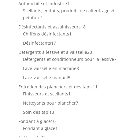
produits
1
Automobile et industrie
1
produit
Scellants, enduits, produits de calfeutrage et
1
peinture
1
produit
18
Désinfectants et assainisseurs
18
1
produits
Chiffons désinfectants
1
produit
17
Désinfectants
17
produits
20
Détergents à lessive et à vaisselle
20
produits
7
Détergents et conditionneurs pour la lessive
7
produits
8
Lave-vaisselle en machine
8
produits
5
Lave-vaisselle manuel
5
produits
11
Entretien des planchers et des tapis
11
1
produits
Finisseurs et scellants
1
produit
7
Nettoyants pour plancher
7
produits
3
Soin des tapis
3
produits
10
Fondant à glace
10
produits
1
Fondant à glace
1
produit