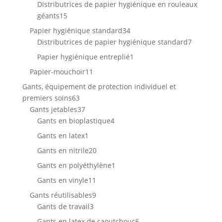
produits
Distributrices de papier hygiénique en rouleaux
15
géants
15
produits
34
Papier hygiénique standard
34
produits
7
Distributrices de papier hygiénique standard
7
produits
1
Papier hygiénique entreplié
1
produit
11
Papier-mouchoir
11
produits
Gants, équipement de protection individuel et
63
premiers soins
63
produits
37
Gants jetables
37
produits
4
Gants en bioplastique
4
produits
1
Gants en latex
1
produit
20
Gants en nitrile
20
produits
1
Gants en polyéthylène
1
produit
11
Gants en vinyle
11
produits
9
Gants réutilisables
9
3
produits
Gants de travail
3
produits
6
Gants en latex de caoutchouc
6