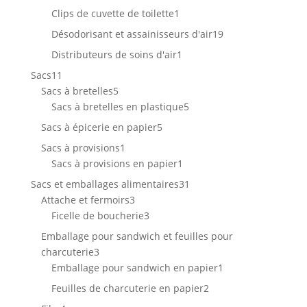
produits
1
Clips de cuvette de toilette
1
produit
19
Désodorisant et assainisseurs d'air
19
produits
1
Distributeurs de soins d'air
1
produit
11
Sacs
11
produits
5
Sacs à bretelles
5
produits
5
Sacs à bretelles en plastique
5
produits
5
Sacs à épicerie en papier
5
produits
1
Sacs à provisions
1
produit
1
Sacs à provisions en papier
1
produit
31
Sacs et emballages alimentaires
31
3
produits
Attache et fermoirs
3
produits
3
Ficelle de boucherie
3
produits
Emballage pour sandwich et feuilles pour
3
charcuterie
3
produits
1
Emballage pour sandwich en papier
1
produit
2
Feuilles de charcuterie en papier
2
produits