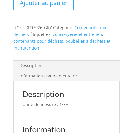
Ajouter au panier
22
po
x
22
UGS :
DP07026-GRY
Catégorie:
Contenants pour
po,
déchets
Étiquettes:
conciergerie et entretien
,
avec
contenants pour déchets
,
poubelles à déchets et
couvercle
manutention
gris,
10
l
Description
Information complémentaire
Description
Unité de mesure : 1/EA
Information