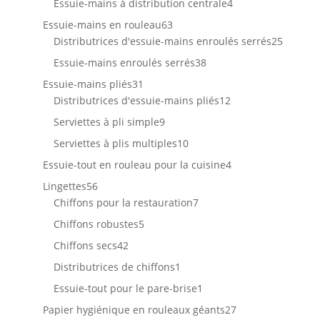
4
Essuie-mains à distribution centrale
4
produits
63
Essuie-mains en rouleau
63
produits
25
Distributrices d'essuie-mains enroulés serrés
25
produit
38
Essuie-mains enroulés serrés
38
produits
31
Essuie-mains pliés
31
produits
12
Distributrices d'essuie-mains pliés
12
produits
9
Serviettes à pli simple
9
produits
10
Serviettes à plis multiples
10
produits
4
Essuie-tout en rouleau pour la cuisine
4
produits
56
Lingettes
56
produits
7
Chiffons pour la restauration
7
produits
5
Chiffons robustes
5
produits
42
Chiffons secs
42
produits
1
Distributrices de chiffons
1
produit
1
Essuie-tout pour le pare-brise
1
produit
27
Papier hygiénique en rouleaux géants
27