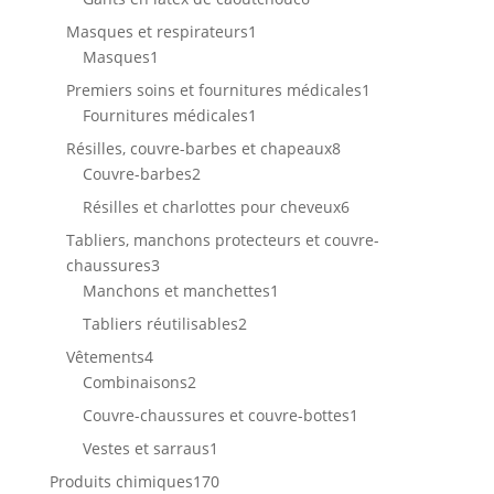
produits
1
Masques et respirateurs
1
1
produit
Masques
1
produit
1
Premiers soins et fournitures médicales
1
1
produit
Fournitures médicales
1
produit
8
Résilles, couvre-barbes et chapeaux
8
2
produits
Couvre-barbes
2
produits
6
Résilles et charlottes pour cheveux
6
produits
Tabliers, manchons protecteurs et couvre-
3
chaussures
3
produits
1
Manchons et manchettes
1
produit
2
Tabliers réutilisables
2
produits
4
Vêtements
4
produits
2
Combinaisons
2
produits
1
Couvre-chaussures et couvre-bottes
1
produit
1
Vestes et sarraus
1
produit
170
Produits chimiques
170