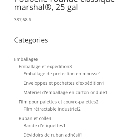
marshal®, 25 gal
387,68
$
Categories
8
Emballage
8
produits
3
Emballage et expédition
3
produits
1
Emballage de protection en mousse
1
produit
1
Enveloppes et pochettes d'expédition
1
produit
1
Matériel d'emballage en carton ondulé
1
produit
2
Film pour palettes et couvre-palettes
2
2
produits
Film rétractable industriel
2
produits
3
Ruban et colle
3
produits
1
Bande d'étiquettes
1
produit
1
Dévidoirs de ruban adhésif
1