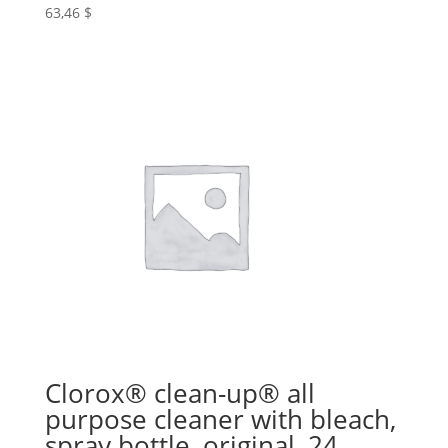
63,46
$
Clorox® clean-up® all
purpose cleaner with bleach,
spray bottle, original, 24