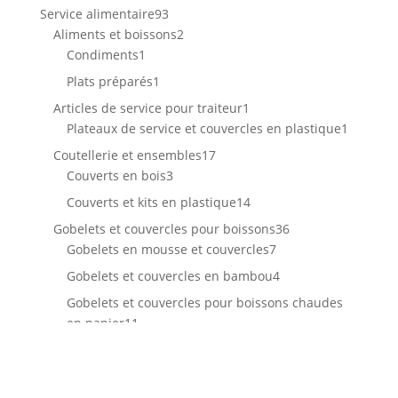
produits
93
Service alimentaire
93
produits
2
Aliments et boissons
2
1
produits
Condiments
1
produit
1
Plats préparés
1
produit
1
Articles de service pour traiteur
1
produit
1
Plateaux de service et couvercles en plastique
1
produit
17
Coutellerie et ensembles
17
3
produits
Couverts en bois
3
produits
14
Couverts et kits en plastique
14
produits
36
Gobelets et couvercles pour boissons
36
7
produits
Gobelets en mousse et couvercles
7
produits
4
Gobelets et couvercles en bambou
4
produits
Gobelets et couvercles pour boissons chaudes
11
en papier
11
produits
Gobelets et couvercles pour boissons froides en
4
papier
4
produits
Gobelets et couvercles pour boissons froides en