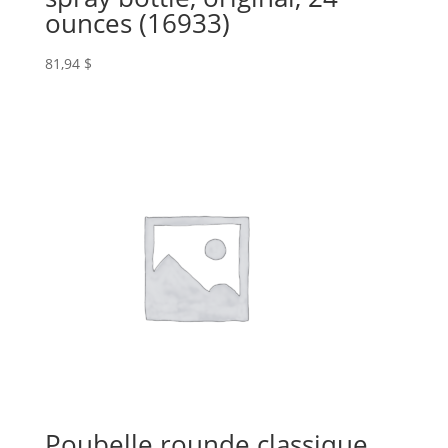
ounces (16933)
81,94
$
Poubelle rounde classique