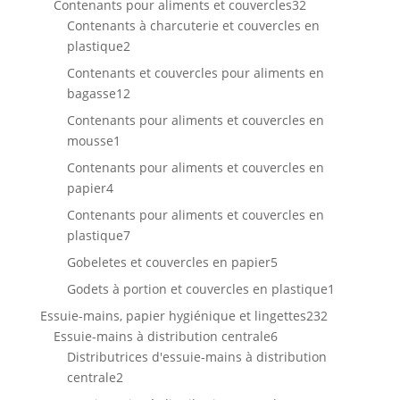
32
Contenants pour aliments et couvercles
32
produits
Contenants à charcuterie et couvercles en
2
plastique
2
produits
Contenants et couvercles pour aliments en
12
bagasse
12
produits
Contenants pour aliments et couvercles en
1
mousse
1
produit
Contenants pour aliments et couvercles en
4
papier
4
produits
Contenants pour aliments et couvercles en
7
plastique
7
produits
5
Gobeletes et couvercles en papier
5
produits
1
Godets à portion et couvercles en plastique
1
produit
232
Essuie-mains, papier hygiénique et lingettes
232
6
produits
Essuie-mains à distribution centrale
6
produits
Distributrices d'essuie-mains à distribution
2
centrale
2
produits