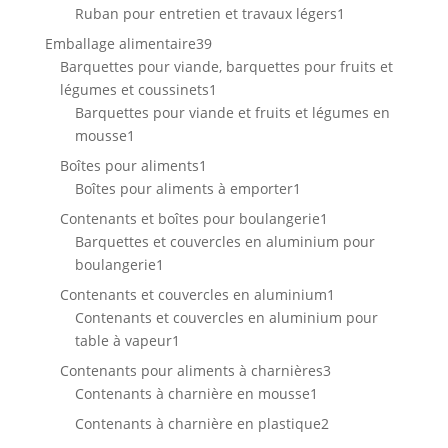
produit
1
Ruban pour entretien et travaux légers
1
produit
39
Emballage alimentaire
39
produits
Barquettes pour viande, barquettes pour fruits et
1
légumes et coussinets
1
produit
Barquettes pour viande et fruits et légumes en
1
mousse
1
produit
1
Boîtes pour aliments
1
produit
1
Boîtes pour aliments à emporter
1
produit
1
Contenants et boîtes pour boulangerie
1
produit
Barquettes et couvercles en aluminium pour
1
boulangerie
1
produit
1
Contenants et couvercles en aluminium
1
produit
Contenants et couvercles en aluminium pour
1
table à vapeur
1
produit
3
Contenants pour aliments à charnières
3
1
produits
Contenants à charnière en mousse
1
produit
2
Contenants à charnière en plastique
2
produits