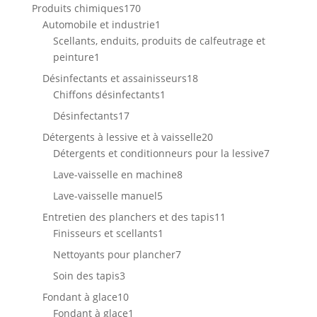
produit
170
Produits chimiques
170
produits
1
Automobile et industrie
1
produit
Scellants, enduits, produits de calfeutrage et
1
peinture
1
produit
18
Désinfectants et assainisseurs
18
1
produits
Chiffons désinfectants
1
produit
17
Désinfectants
17
produits
20
Détergents à lessive et à vaisselle
20
produits
7
Détergents et conditionneurs pour la lessive
7
produits
8
Lave-vaisselle en machine
8
produits
5
Lave-vaisselle manuel
5
produits
11
Entretien des planchers et des tapis
11
1
produits
Finisseurs et scellants
1
produit
7
Nettoyants pour plancher
7
produits
3
Soin des tapis
3
produits
10
Fondant à glace
10
produits
1
Fondant à glace
1