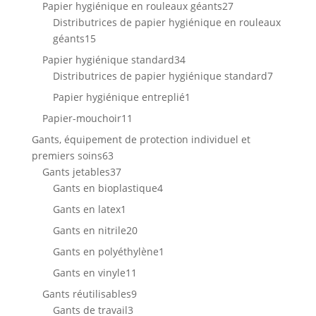
produit
27
Papier hygiénique en rouleaux géants
27
produits
Distributrices de papier hygiénique en rouleaux
15
géants
15
produits
34
Papier hygiénique standard
34
produits
7
Distributrices de papier hygiénique standard
7
produits
1
Papier hygiénique entreplié
1
produit
11
Papier-mouchoir
11
produits
Gants, équipement de protection individuel et
63
premiers soins
63
produits
37
Gants jetables
37
produits
4
Gants en bioplastique
4
produits
1
Gants en latex
1
produit
20
Gants en nitrile
20
produits
1
Gants en polyéthylène
1
produit
11
Gants en vinyle
11
produits
9
Gants réutilisables
9
3
produits
Gants de travail
3