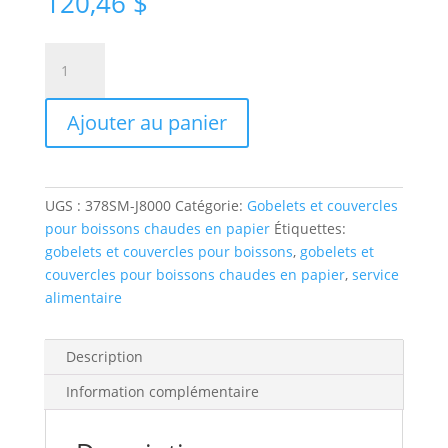
120,46
$
quantité
de
Gobelet
Ajouter au panier
solo
symphony
en
papier
UGS :
378SM-J8000
Catégorie:
Gobelets et couvercles
poly
pour boissons chaudes en papier
Étiquettes:
simple
gobelets et couvercles pour boissons
,
gobelets et
pour
couvercles pour boissons chaudes en papier
,
service
boisson
alimentaire
chaude
de
8 oz
Description
50
Information complémentaire
manchon
1 000 caisse