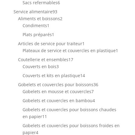
produits
6
Sacs refermables
6
produits
93
Service alimentaire
93
produits
2
Aliments et boissons
2
1
produits
Condiments
1
produit
1
Plats préparés
1
produit
1
Articles de service pour traiteur
1
produit
1
Plateaux de service et couvercles en plastique
1
produit
17
Coutellerie et ensembles
17
3
produits
Couverts en bois
3
produits
14
Couverts et kits en plastique
14
produits
36
Gobelets et couvercles pour boissons
36
7
produits
Gobelets en mousse et couvercles
7
produits
4
Gobelets et couvercles en bambou
4
produits
Gobelets et couvercles pour boissons chaudes
11
en papier
11
produits
Gobelets et couvercles pour boissons froides en
4
papier
4