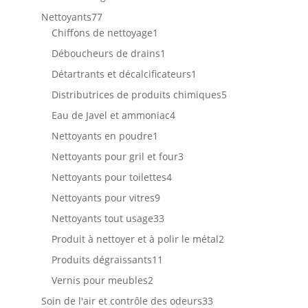
produit
77
Nettoyants
77
produits
1
Chiffons de nettoyage
1
produit
1
Déboucheurs de drains
1
produit
1
Détartrants et décalcificateurs
1
produit
5
Distributrices de produits chimiques
5
produits
4
Eau de Javel et ammoniac
4
produits
1
Nettoyants en poudre
1
produit
3
Nettoyants pour gril et four
3
produits
4
Nettoyants pour toilettes
4
produits
9
Nettoyants pour vitres
9
produits
33
Nettoyants tout usage
33
produits
2
Produit à nettoyer et à polir le métal
2
produits
11
Produits dégraissants
11
produits
2
Vernis pour meubles
2
produits
33
Soin de l'air et contrôle des odeurs
33