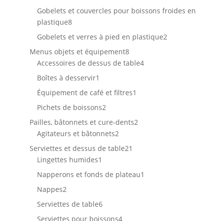
produits
Gobelets et couvercles pour boissons froides en
8
plastique
8
produits
2
Gobelets et verres à pied en plastique
2
produits
8
Menus objets et équipement
8
produits
4
Accessoires de dessus de table
4
produits
1
Boîtes à desservir
1
produit
1
Équipement de café et filtres
1
produit
2
Pichets de boissons
2
produits
2
Pailles, bâtonnets et cure-dents
2
2
produits
Agitateurs et bâtonnets
2
produits
21
Serviettes et dessus de table
21
1
produits
Lingettes humides
1
produit
1
Napperons et fonds de plateau
1
produit
2
Nappes
2
produits
6
Serviettes de table
6
produits
4
Serviettes pour boissons
4