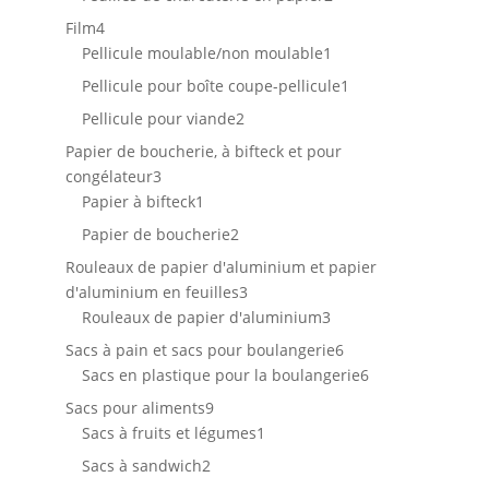
produits
4
Film
4
produits
1
Pellicule moulable/non moulable
1
produit
1
Pellicule pour boîte coupe-pellicule
1
produit
2
Pellicule pour viande
2
produits
Papier de boucherie, à bifteck et pour
3
congélateur
3
produits
1
Papier à bifteck
1
produit
2
Papier de boucherie
2
produits
Rouleaux de papier d'aluminium et papier
3
d'aluminium en feuilles
3
produits
3
Rouleaux de papier d'aluminium
3
produits
6
Sacs à pain et sacs pour boulangerie
6
produits
6
Sacs en plastique pour la boulangerie
6
produits
9
Sacs pour aliments
9
produits
1
Sacs à fruits et légumes
1
produit
2
Sacs à sandwich
2