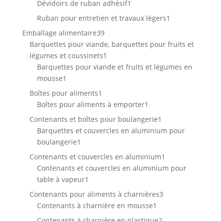
1
Dévidoirs de ruban adhésif
1
produit
1
Ruban pour entretien et travaux légers
1
produit
39
Emballage alimentaire
39
produits
Barquettes pour viande, barquettes pour fruits et
1
légumes et coussinets
1
produit
Barquettes pour viande et fruits et légumes en
1
mousse
1
produit
1
Boîtes pour aliments
1
produit
1
Boîtes pour aliments à emporter
1
produit
1
Contenants et boîtes pour boulangerie
1
produit
Barquettes et couvercles en aluminium pour
1
boulangerie
1
produit
1
Contenants et couvercles en aluminium
1
produit
Contenants et couvercles en aluminium pour
1
table à vapeur
1
produit
3
Contenants pour aliments à charnières
3
1
produits
Contenants à charnière en mousse
1
produit
2
Contenants à charnière en plastique
2