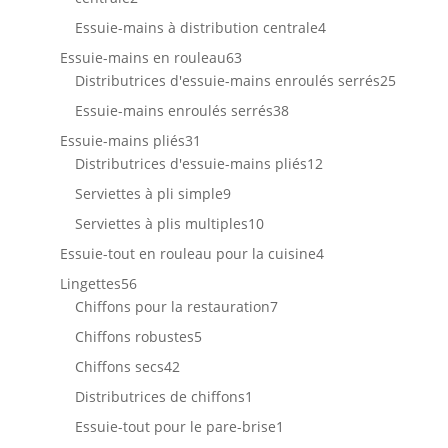
produits
4
Essuie-mains à distribution centrale
4
produits
63
Essuie-mains en rouleau
63
produits
25
Distributrices d'essuie-mains enroulés serrés
25
produit
38
Essuie-mains enroulés serrés
38
produits
31
Essuie-mains pliés
31
produits
12
Distributrices d'essuie-mains pliés
12
produits
9
Serviettes à pli simple
9
produits
10
Serviettes à plis multiples
10
produits
4
Essuie-tout en rouleau pour la cuisine
4
produits
56
Lingettes
56
produits
7
Chiffons pour la restauration
7
produits
5
Chiffons robustes
5
produits
42
Chiffons secs
42
produits
1
Distributrices de chiffons
1
produit
1
Essuie-tout pour le pare-brise
1