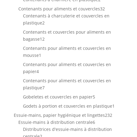
produits
32
Contenants pour aliments et couvercles
32
produits
Contenants à charcuterie et couvercles en
2
plastique
2
produits
Contenants et couvercles pour aliments en
12
bagasse
12
produits
Contenants pour aliments et couvercles en
1
mousse
1
produit
Contenants pour aliments et couvercles en
4
papier
4
produits
Contenants pour aliments et couvercles en
7
plastique
7
produits
5
Gobeletes et couvercles en papier
5
produits
1
Godets à portion et couvercles en plastique
1
produit
232
Essuie-mains, papier hygiénique et lingettes
232
6
produits
Essuie-mains à distribution centrale
6
produits
Distributrices d'essuie-mains à distribution
2
centrale
2