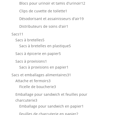
produits
12
Blocs pour urinoir et tamis d'urinoir
12
produits
1
Clips de cuvette de toilette
1
produit
19
Désodorisant et assainisseurs d'air
19
produits
1
Distributeurs de soins d'air
1
produit
11
Sacs
11
produits
5
Sacs à bretelles
5
produits
5
Sacs à bretelles en plastique
5
produits
5
Sacs à épicerie en papier
5
produits
1
Sacs à provisions
1
produit
1
Sacs à provisions en papier
1
produit
31
Sacs et emballages alimentaires
31
3
produits
Attache et fermoirs
3
produits
3
Ficelle de boucherie
3
produits
Emballage pour sandwich et feuilles pour
3
charcuterie
3
produits
1
Emballage pour sandwich en papier
1
produit
2
Feuilles de charcuterie en papier
2