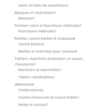
produits
6
Gants en latex de caoutchouc
6
produits
1
Masques et respirateurs
1
1
produit
Masques
1
produit
1
Premiers soins et fournitures médicales
1
1
produit
Fournitures médicales
1
produit
8
Résilles, couvre-barbes et chapeaux
8
2
produits
Couvre-barbes
2
produits
6
Résilles et charlottes pour cheveux
6
produits
Tabliers, manchons protecteurs et couvre-
3
chaussures
3
produits
1
Manchons et manchettes
1
produit
2
Tabliers réutilisables
2
produits
4
Vêtements
4
produits
2
Combinaisons
2
produits
1
Couvre-chaussures et couvre-bottes
1
produit
1
Vestes et sarraus
1