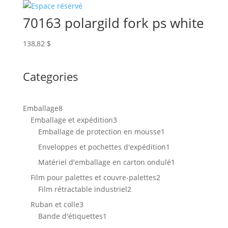
70163 polargild fork ps white
138,82
$
Categories
8
Emballage
8
produits
3
Emballage et expédition
3
produits
1
Emballage de protection en mousse
1
produit
1
Enveloppes et pochettes d'expédition
1
produit
1
Matériel d'emballage en carton ondulé
1
produit
2
Film pour palettes et couvre-palettes
2
2
produits
Film rétractable industriel
2
produits
3
Ruban et colle
3
produits
1
Bande d'étiquettes
1
produit