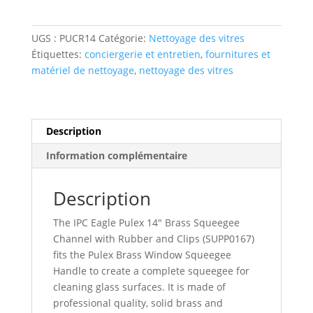
de
caoutchoc
UGS :
PUCR14
Catégorie:
Nettoyage des vitres
sur
Étiquettes:
conciergerie et entretien
,
fournitures et
base
matériel de nettoyage
,
nettoyage des vitres
en
laiton,
14"
Description
Information complémentaire
Description
The IPC Eagle Pulex 14″ Brass Squeegee
Channel with Rubber and Clips (SUPP0167)
fits the Pulex Brass Window Squeegee
Handle to create a complete squeegee for
cleaning glass surfaces. It is made of
professional quality, solid brass and